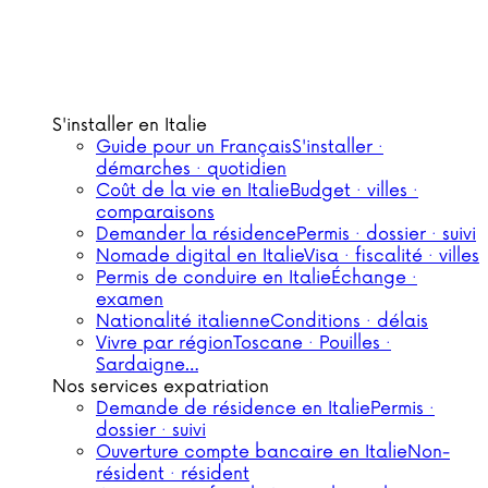
S'installer en Italie
Guide pour un Français
S'installer ·
démarches · quotidien
Coût de la vie en Italie
Budget · villes ·
comparaisons
Demander la résidence
Permis · dossier · suivi
Nomade digital en Italie
Visa · fiscalité · villes
Permis de conduire en Italie
Échange ·
examen
Nationalité italienne
Conditions · délais
Vivre par région
Toscane · Pouilles ·
Sardaigne…
Nos services expatriation
Demande de résidence en Italie
Permis ·
dossier · suivi
Ouverture compte bancaire en Italie
Non-
résident · résident