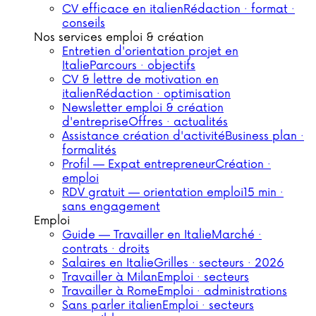
CV efficace en italien
Rédaction · format ·
conseils
Nos services emploi & création
Entretien d'orientation projet en
Italie
Parcours · objectifs
CV & lettre de motivation en
italien
Rédaction · optimisation
Newsletter emploi & création
d'entreprise
Offres · actualités
Assistance création d'activité
Business plan ·
formalités
Profil — Expat entrepreneur
Création ·
emploi
RDV gratuit — orientation emploi
15 min ·
sans engagement
Emploi
Guide — Travailler en Italie
Marché ·
contrats · droits
Salaires en Italie
Grilles · secteurs · 2026
Travailler à Milan
Emploi · secteurs
Travailler à Rome
Emploi · administrations
Sans parler italien
Emploi · secteurs