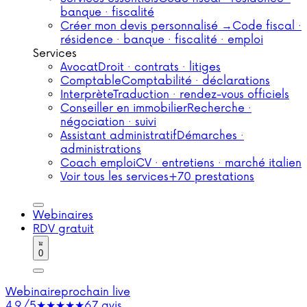
banque · fiscalité
Créer mon devis personnalisé →
Code fiscal ·
résidence · banque · fiscalité · emploi
Services
Avocat
Droit · contrats · litiges
Comptable
Comptabilité · déclarations
Interprète
Traduction · rendez-vous officiels
Conseiller en immobilier
Recherche ·
négociation · suivi
Assistant administratif
Démarches ·
administrations
Coach emploi
CV · entretiens · marché italien
Voir tous les services
+70 prestations
Webinaires
RDV gratuit
0
Webinaire
prochain live
4,9/5
★★★★★
67 avis