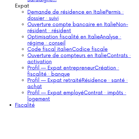
Expat
Demande de résidence en Italie
Permis ·
dossier · suivi
Ouverture compte bancaire en Italie
Non-
résident · résident
Optimisation fiscalité en Italie
Analyse ·
régime · conseil
Code fiscal italien
Codice fiscale
Ouverture de compteurs en Italie
Contrats ·
activation
Profil — Expat entrepreneur
Création ·
fiscalité · banque
Profil — Expat retraité
Résidence · santé ·
achat
Profil — Expat employé
Contrat · impôts ·
logement
Fiscalité