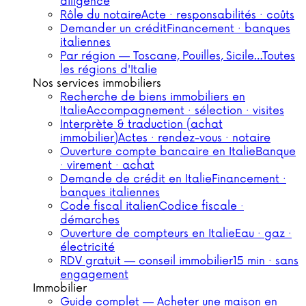
diligence
Rôle du notaire
Acte · responsabilités · coûts
Demander un crédit
Financement · banques
italiennes
Par région — Toscane, Pouilles, Sicile…
Toutes
les régions d'Italie
Nos services immobiliers
Recherche de biens immobiliers en
Italie
Accompagnement · sélection · visites
Interprète & traduction (achat
immobilier)
Actes · rendez-vous · notaire
Ouverture compte bancaire en Italie
Banque
· virement · achat
Demande de crédit en Italie
Financement ·
banques italiennes
Code fiscal italien
Codice fiscale ·
démarches
Ouverture de compteurs en Italie
Eau · gaz ·
électricité
RDV gratuit — conseil immobilier
15 min · sans
engagement
Immobilier
Guide complet — Acheter une maison en