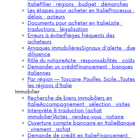
Italie
Pilier · régions · budget · démarches
Les étapes pour acheter en Italie
Processus ·
délais · acteurs
Documents pour acheter en Italie
Liste ·
traductions · légalisation
Erreurs à éviter
Pièges fréquents des
acheteurs
Arnaques immobilières
Signaux d'alerte · due
diligence
Rôle du notaire
Acte · responsabilités · coûts
Demander un crédit
Financement · banques
italiennes
Par région — Toscane, Pouilles, Sicile…
Toutes
les régions d'Italie
Immobilier
Recherche de biens immobiliers en
Italie
Accompagnement · sélection · visites
Interprète & traduction (achat
immobilier)
Actes · rendez-vous · notaire
Ouverture compte bancaire en Italie
Banque
· virement · achat
Demande de crédit en Italie
Financement ·