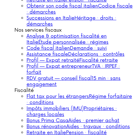
Retraite en Italie
Pension · fiscalité
Obtenir son code fiscal italien
Codice fiscale
· démarches
Successions en Italie
Héritage · droits ·
démarches
Nos services fiscaux
Analyse & optimisation fiscalité en
Italie
Étude personnalisée · régimes
Code fiscal italien
Demande · suivi
Assistance fiscale
Déclarations · contrôles
Profil — Expat retraité
Fiscalité retraite
Profil — Expat entrepreneur
TVA · IRPEF ·
forfait
RDV gratuit — conseil fiscal
15 min · sans
engagement
Fiscalité
Flat tax pour les étrangers
Régime forfaitaire
· conditions
Impôts immobiliers (IMU)
Propriétaires ·
charges locales
Bonus Prima Casa
Aides · premier achat
Bonus rénovation
Aides · travaux · conditions
Retraite en Italie
Pension · fiscalité