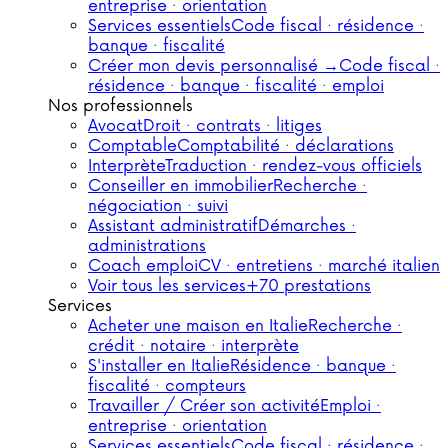
entreprise · orientation
Services essentiels
Code fiscal · résidence ·
banque · fiscalité
Créer mon devis personnalisé →
Code fiscal ·
résidence · banque · fiscalité · emploi
Nos professionnels
Avocat
Droit · contrats · litiges
Comptable
Comptabilité · déclarations
Interprète
Traduction · rendez-vous officiels
Conseiller en immobilier
Recherche ·
négociation · suivi
Assistant administratif
Démarches ·
administrations
Coach emploi
CV · entretiens · marché italien
Voir tous les services
+70 prestations
Services
Acheter une maison en Italie
Recherche ·
crédit · notaire · interprète
S'installer en Italie
Résidence · banque ·
fiscalité · compteurs
Travailler / Créer son activité
Emploi ·
entreprise · orientation
Services essentiels
Code fiscal · résidence ·