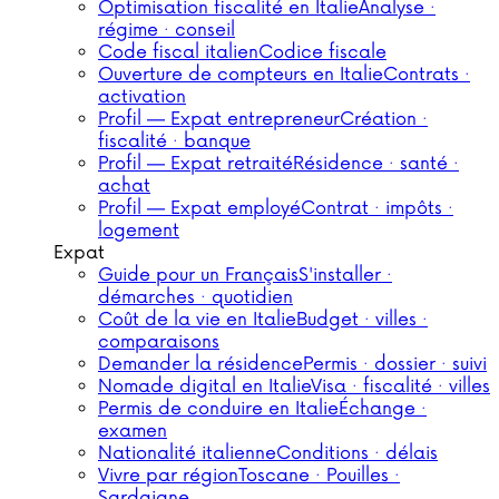
Optimisation fiscalité en Italie
Analyse ·
régime · conseil
Code fiscal italien
Codice fiscale
Ouverture de compteurs en Italie
Contrats ·
activation
Profil — Expat entrepreneur
Création ·
fiscalité · banque
Profil — Expat retraité
Résidence · santé ·
achat
Profil — Expat employé
Contrat · impôts ·
logement
Expat
Guide pour un Français
S'installer ·
démarches · quotidien
Coût de la vie en Italie
Budget · villes ·
comparaisons
Demander la résidence
Permis · dossier · suivi
Nomade digital en Italie
Visa · fiscalité · villes
Permis de conduire en Italie
Échange ·
examen
Nationalité italienne
Conditions · délais
Vivre par région
Toscane · Pouilles ·
Sardaigne…