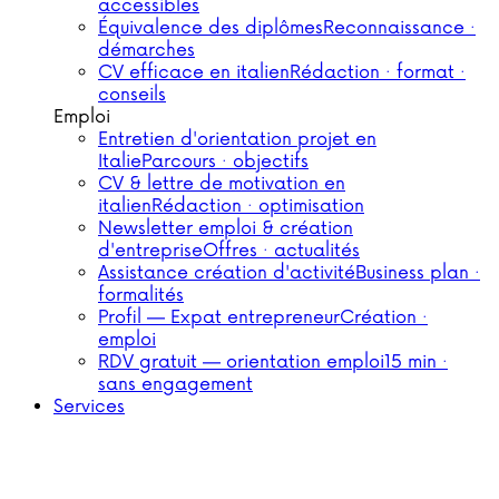
accessibles
Équivalence des diplômes
Reconnaissance ·
démarches
CV efficace en italien
Rédaction · format ·
conseils
Emploi
Entretien d'orientation projet en
Italie
Parcours · objectifs
CV & lettre de motivation en
italien
Rédaction · optimisation
Newsletter emploi & création
d'entreprise
Offres · actualités
Assistance création d'activité
Business plan ·
formalités
Profil — Expat entrepreneur
Création ·
emploi
RDV gratuit — orientation emploi
15 min ·
sans engagement
Services