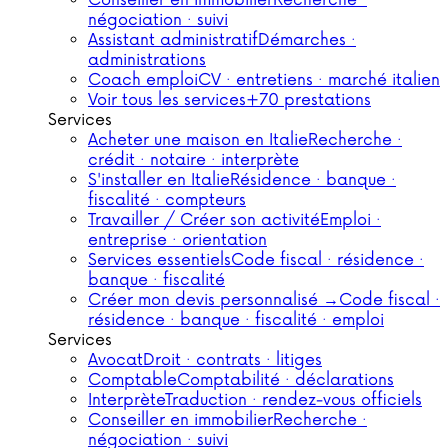
Conseiller en immobilier
Recherche ·
négociation · suivi
Assistant administratif
Démarches ·
administrations
Coach emploi
CV · entretiens · marché italien
Voir tous les services
+70 prestations
Services
Acheter une maison en Italie
Recherche ·
crédit · notaire · interprète
S'installer en Italie
Résidence · banque ·
fiscalité · compteurs
Travailler / Créer son activité
Emploi ·
entreprise · orientation
Services essentiels
Code fiscal · résidence ·
banque · fiscalité
Créer mon devis personnalisé →
Code fiscal ·
résidence · banque · fiscalité · emploi
Services
Avocat
Droit · contrats · litiges
Comptable
Comptabilité · déclarations
Interprète
Traduction · rendez-vous officiels
Conseiller en immobilier
Recherche ·
négociation · suivi