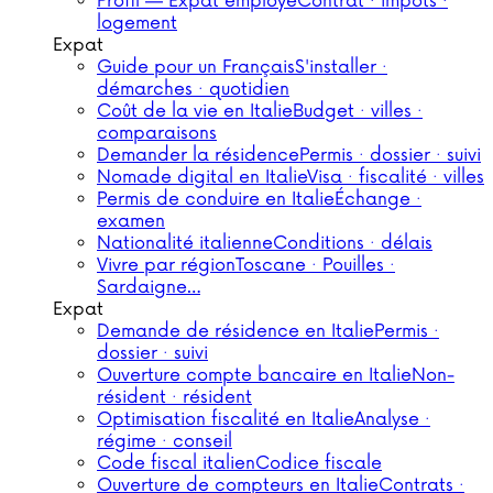
Profil — Expat employé
Contrat · impôts ·
logement
Expat
Guide pour un Français
S'installer ·
démarches · quotidien
Coût de la vie en Italie
Budget · villes ·
comparaisons
Demander la résidence
Permis · dossier · suivi
Nomade digital en Italie
Visa · fiscalité · villes
Permis de conduire en Italie
Échange ·
examen
Nationalité italienne
Conditions · délais
Vivre par région
Toscane · Pouilles ·
Sardaigne…
Expat
Demande de résidence en Italie
Permis ·
dossier · suivi
Ouverture compte bancaire en Italie
Non-
résident · résident
Optimisation fiscalité en Italie
Analyse ·
régime · conseil
Code fiscal italien
Codice fiscale
Ouverture de compteurs en Italie
Contrats ·