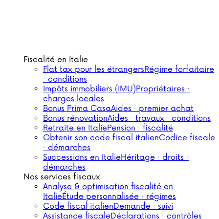
Fiscalité en Italie
Flat tax pour les étrangers
Régime forfaitaire
· conditions
Impôts immobiliers (IMU)
Propriétaires ·
charges locales
Bonus Prima Casa
Aides · premier achat
Bonus rénovation
Aides · travaux · conditions
Retraite en Italie
Pension · fiscalité
Obtenir son code fiscal italien
Codice fiscale
· démarches
Successions en Italie
Héritage · droits ·
démarches
Nos services fiscaux
Analyse & optimisation fiscalité en
Italie
Étude personnalisée · régimes
Code fiscal italien
Demande · suivi
Assistance fiscale
Déclarations · contrôles