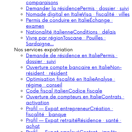
comparaisons
Demander la résidence
Permis · dossier · suivi
Nomade digital en Italie
Visa · fiscalité · villes
Permis de conduire en Italie
Échange ·
examen
Nationalité italienne
Conditions · délais
Vivre par région
Toscane · Pouilles ·
Sardaigne…
Nos services expatriation
Demande de résidence en Italie
Permis ·
dossier · suivi
Ouverture compte bancaire en Italie
Non-
résident · résident
Optimisation fiscalité en Italie
Analyse ·
régime · conseil
Code fiscal italien
Codice fiscale
Ouverture de compteurs en Italie
Contrats ·
activation
Profil — Expat entrepreneur
Création ·
fiscalité · banque
Profil — Expat retraité
Résidence · santé ·
achat