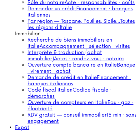
Rôle du notaire
Acte · responsabilités · coûts
Demander un crédit
Financement · banques
italiennes
Par région — Toscane, Pouilles, Sicile…
Toutes
les régions d'Italie
Immobilier
Recherche de biens immobiliers en
Italie
Accompagnement · sélection · visites
Interprète & traduction (achat
immobilier)
Actes · rendez-vous · notaire
Ouverture compte bancaire en Italie
Banque
· virement · achat
Demande de crédit en Italie
Financement ·
banques italiennes
Code fiscal italien
Codice fiscale ·
démarches
Ouverture de compteurs en Italie
Eau · gaz ·
électricité
RDV gratuit — conseil immobilier
15 min · sans
engagement
Expat