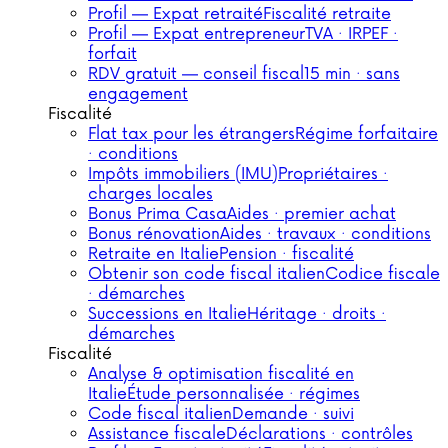
Profil — Expat retraité
Fiscalité retraite
Profil — Expat entrepreneur
TVA · IRPEF ·
forfait
RDV gratuit — conseil fiscal
15 min · sans
engagement
Fiscalité
Flat tax pour les étrangers
Régime forfaitaire
· conditions
Impôts immobiliers (IMU)
Propriétaires ·
charges locales
Bonus Prima Casa
Aides · premier achat
Bonus rénovation
Aides · travaux · conditions
Retraite en Italie
Pension · fiscalité
Obtenir son code fiscal italien
Codice fiscale
· démarches
Successions en Italie
Héritage · droits ·
démarches
Fiscalité
Analyse & optimisation fiscalité en
Italie
Étude personnalisée · régimes
Code fiscal italien
Demande · suivi
Assistance fiscale
Déclarations · contrôles