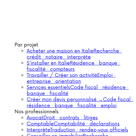
Par projet
Acheter une maison en Italie
Recherche ·
crédit · notaire · interprète
S'installer en Italie
Résidence · banque ·
fiscalité · compteurs
Travailler / Créer son activité
Emploi ·
entreprise · orientation
Services essentiels
Code fiscal · résidence ·
banque · fiscalité
Créer mon devis personnalisé →
Code fiscal ·
résidence · banque · fiscalité · emploi
Nos professionnels
Avocat
Droit · contrats · litiges
Comptable
Comptabilité · déclarations
Interprète
Traduction · rendez-vous officiels