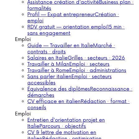
Assistance création d'activité
Business plan ·
formalités
Profil — Expat entrepreneur
Création ·
emploi
RDV gratuit — orientation emploi
15 min ·
sans engagement
Emploi
Guide — Travailler en Italie
Marché ·
contrats · droits
Salaires en Italie
Grilles · secteurs · 2026
Travailler à Milan
Emploi · secteurs
Travailler à Rome
Emploi · administrations
Sans parler italien
Emploi · secteurs
accessibles
Équivalence des diplômes
Reconnaissance ·
démarches
CV efficace en italien
Rédaction · format ·
conseils
Emploi
Entretien d'orientation projet en
Italie
Parcours · objectifs
CV & lettre de motivation en
italien
Rédaction · optimisation