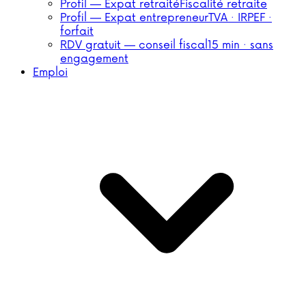
Profil — Expat retraité
Fiscalité retraite
Profil — Expat entrepreneur
TVA · IRPEF ·
forfait
RDV gratuit — conseil fiscal
15 min · sans
engagement
Emploi