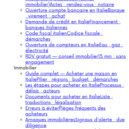
immobilier)
Actes · rendez-vous · notaire
Ouverture compte bancaire en Italie
Banque
· virement · achat
Demande de crédit en Italie
Financement ·
banques italiennes
Code fiscal italien
Codice fiscale ·
démarches
Ouverture de compteurs en Italie
Eau · gaz ·
électricité
RDV gratuit — conseil immobilier
15 min · sans
engagement
Immobilier
Guide complet — Acheter une maison en
Italie
Pilier · régions · budget · démarches
Les étapes pour acheter en Italie
Processus ·
délais · acteurs
Documents pour acheter en Italie
Liste ·
traductions · légalisation
Erreurs à éviter
Pièges fréquents des
acheteurs
Arnaques immobilières
Signaux d'alerte · due
diligence