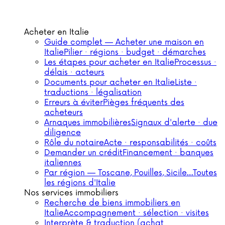
Acheter en Italie
Guide complet — Acheter une maison en
Italie
Pilier · régions · budget · démarches
Les étapes pour acheter en Italie
Processus ·
délais · acteurs
Documents pour acheter en Italie
Liste ·
traductions · légalisation
Erreurs à éviter
Pièges fréquents des
acheteurs
Arnaques immobilières
Signaux d'alerte · due
diligence
Rôle du notaire
Acte · responsabilités · coûts
Demander un crédit
Financement · banques
italiennes
Par région — Toscane, Pouilles, Sicile…
Toutes
les régions d'Italie
Nos services immobiliers
Recherche de biens immobiliers en
Italie
Accompagnement · sélection · visites
Interprète & traduction (achat