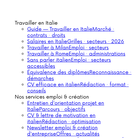
Travailler en Italie
Guide — Travailler en Italie
Marché ·
contrats · droits
Salaires en Italie
Grilles · secteurs · 2026
Travailler à Milan
Emploi · secteurs
Travailler à Rome
Emploi · administrations
Sans parler italien
Emploi · secteurs
accessibles
Équivalence des diplômes
Reconnaissance ·
démarches
CV efficace en italien
Rédaction · format ·
conseils
Nos services emploi & création
Entretien d'orientation projet en
Italie
Parcours · objectifs
CV & lettre de motivation en
italien
Rédaction · optimisation
Newsletter emploi & création
d'entreprise
Offres · actualités