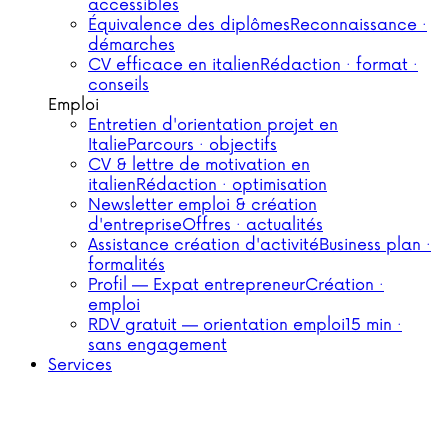
accessibles
Équivalence des diplômes
Reconnaissance ·
démarches
CV efficace en italien
Rédaction · format ·
conseils
Emploi
Entretien d'orientation projet en
Italie
Parcours · objectifs
CV & lettre de motivation en
italien
Rédaction · optimisation
Newsletter emploi & création
d'entreprise
Offres · actualités
Assistance création d'activité
Business plan ·
formalités
Profil — Expat entrepreneur
Création ·
emploi
RDV gratuit — orientation emploi
15 min ·
sans engagement
Services