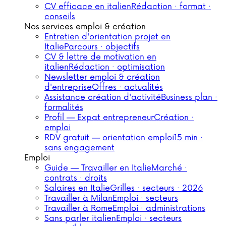
CV efficace en italien
Rédaction · format ·
conseils
Nos services emploi & création
Entretien d'orientation projet en
Italie
Parcours · objectifs
CV & lettre de motivation en
italien
Rédaction · optimisation
Newsletter emploi & création
d'entreprise
Offres · actualités
Assistance création d'activité
Business plan ·
formalités
Profil — Expat entrepreneur
Création ·
emploi
RDV gratuit — orientation emploi
15 min ·
sans engagement
Emploi
Guide — Travailler en Italie
Marché ·
contrats · droits
Salaires en Italie
Grilles · secteurs · 2026
Travailler à Milan
Emploi · secteurs
Travailler à Rome
Emploi · administrations
Sans parler italien
Emploi · secteurs