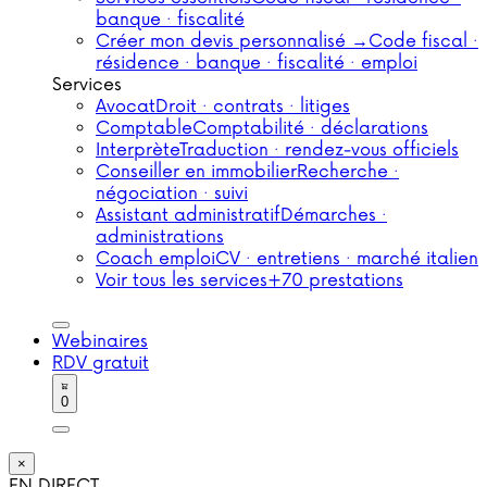
banque · fiscalité
Créer mon devis personnalisé →
Code fiscal ·
résidence · banque · fiscalité · emploi
Services
Avocat
Droit · contrats · litiges
Comptable
Comptabilité · déclarations
Interprète
Traduction · rendez-vous officiels
Conseiller en immobilier
Recherche ·
négociation · suivi
Assistant administratif
Démarches ·
administrations
Coach emploi
CV · entretiens · marché italien
Voir tous les services
+70 prestations
Webinaires
RDV gratuit
0
×
EN DIRECT