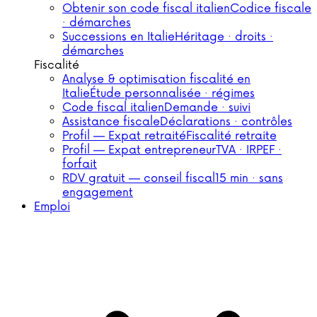
Obtenir son code fiscal italien
Codice fiscale
· démarches
Successions en Italie
Héritage · droits ·
démarches
Fiscalité
Analyse & optimisation fiscalité en
Italie
Étude personnalisée · régimes
Code fiscal italien
Demande · suivi
Assistance fiscale
Déclarations · contrôles
Profil — Expat retraité
Fiscalité retraite
Profil — Expat entrepreneur
TVA · IRPEF ·
forfait
RDV gratuit — conseil fiscal
15 min · sans
engagement
Emploi