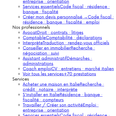
entreprise · orientation
Services essentiels
Code fiscal · résidence ·
banque · fiscalité
Créer mon devis personnalisé →
Code fiscal ·
résidence · banque · fiscalité · emploi
Nos professionnels
Avocat
Droit · contrats · litiges
Comptable
Comptabilité · déclarations
Interprète
Traduction · rendez-vous officiels
Conseiller en immobilier
Recherche ·
négociation · suivi
Assistant administratif
Démarches ·
administrations
Coach emploi
CV · entretiens · marché italien
Voir tous les services
+70 prestations
Services
Acheter une maison en Italie
Recherche ·
crédit · notaire · interprète
S'installer en Italie
Résidence · banque ·
fiscalité · compteurs
Travailler / Créer son activité
Emploi ·
entreprise · orientation
Services essentiels
Code fiscal · résidence ·