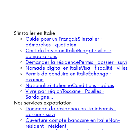
S'installer en Italie
Guide pour un Français
S'installer ·
démarches · quotidien
Coût de la vie en Italie
Budget · villes ·
comparaisons
Demander la résidence
Permis · dossier · suivi
Nomade digital en Italie
Visa · fiscalité · villes
Permis de conduire en Italie
Échange ·
examen
Nationalité italienne
Conditions · délais
Vivre par région
Toscane · Pouilles ·
Sardaigne…
Nos services expatriation
Demande de résidence en Italie
Permis ·
dossier · suivi
Ouverture compte bancaire en Italie
Non-
résident · résident