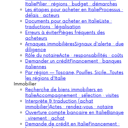
Italie
Pilier · régions · budget · démarches
Les étapes pour acheter en Italie
Processus ·
délais · acteurs
Documents pour acheter en Italie
Liste ·
traductions · légalisation
Erreurs à éviter
Pièges fréquents des
acheteurs
Arnaques immobilières
Signaux d'alerte · due
diligence
Rôle du notaire
Acte · responsabilités · coûts
Demander un crédit
Financement · banques
italiennes
Par région — Toscane, Pouilles, Sicile…
Toutes
les régions d'Italie
Immobilier
Recherche de biens immobiliers en
Italie
Accompagnement · sélection · visites
Interprète & traduction (achat
immobilier)
Actes · rendez-vous · notaire
Ouverture compte bancaire en Italie
Banque
· virement · achat
Demande de crédit en Italie
Financement ·