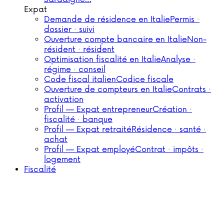
Expat
Demande de résidence en Italie
Permis ·
dossier · suivi
Ouverture compte bancaire en Italie
Non-
résident · résident
Optimisation fiscalité en Italie
Analyse ·
régime · conseil
Code fiscal italien
Codice fiscale
Ouverture de compteurs en Italie
Contrats ·
activation
Profil — Expat entrepreneur
Création ·
fiscalité · banque
Profil — Expat retraité
Résidence · santé ·
achat
Profil — Expat employé
Contrat · impôts ·
logement
Fiscalité