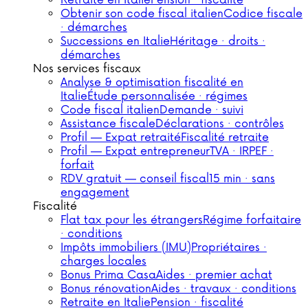
Retraite en Italie
Pension · fiscalité
Obtenir son code fiscal italien
Codice fiscale
· démarches
Successions en Italie
Héritage · droits ·
démarches
Nos services fiscaux
Analyse & optimisation fiscalité en
Italie
Étude personnalisée · régimes
Code fiscal italien
Demande · suivi
Assistance fiscale
Déclarations · contrôles
Profil — Expat retraité
Fiscalité retraite
Profil — Expat entrepreneur
TVA · IRPEF ·
forfait
RDV gratuit — conseil fiscal
15 min · sans
engagement
Fiscalité
Flat tax pour les étrangers
Régime forfaitaire
· conditions
Impôts immobiliers (IMU)
Propriétaires ·
charges locales
Bonus Prima Casa
Aides · premier achat
Bonus rénovation
Aides · travaux · conditions
Retraite en Italie
Pension · fiscalité