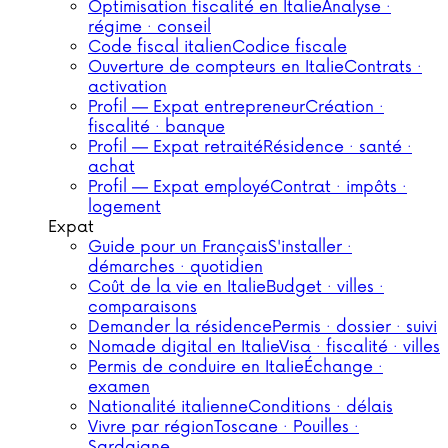
Optimisation fiscalité en Italie
Analyse ·
régime · conseil
Code fiscal italien
Codice fiscale
Ouverture de compteurs en Italie
Contrats ·
activation
Profil — Expat entrepreneur
Création ·
fiscalité · banque
Profil — Expat retraité
Résidence · santé ·
achat
Profil — Expat employé
Contrat · impôts ·
logement
Expat
Guide pour un Français
S'installer ·
démarches · quotidien
Coût de la vie en Italie
Budget · villes ·
comparaisons
Demander la résidence
Permis · dossier · suivi
Nomade digital en Italie
Visa · fiscalité · villes
Permis de conduire en Italie
Échange ·
examen
Nationalité italienne
Conditions · délais
Vivre par région
Toscane · Pouilles ·
Sardaigne…