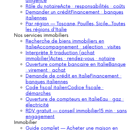
diligence
Rôle du notaire
Acte · responsabilités · coûts
Demander un crédit
Financement · banques
italiennes
Par région — Toscane, Pouilles, Sicile…
Toutes
les régions d'Italie
Nos services immobiliers
Recherche de biens immobiliers en
Italie
Accompagnement · sélection · visites
Interprète & traduction (achat
immobilier)
Actes · rendez-vous · notaire
Ouverture compte bancaire en Italie
Banque
· virement · achat
Demande de crédit en Italie
Financement ·
banques italiennes
Code fiscal italien
Codice fiscale ·
démarches
Ouverture de compteurs en Italie
Eau · gaz ·
électricité
RDV gratuit — conseil immobilier
15 min · sans
engagement
Immobilier
Guide complet — Acheter une maison en