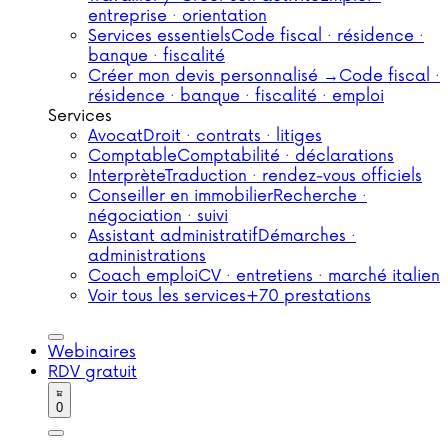
entreprise · orientation
Services essentiels
Code fiscal · résidence ·
banque · fiscalité
Créer mon devis personnalisé →
Code fiscal ·
résidence · banque · fiscalité · emploi
Services
Avocat
Droit · contrats · litiges
Comptable
Comptabilité · déclarations
Interprète
Traduction · rendez-vous officiels
Conseiller en immobilier
Recherche ·
négociation · suivi
Assistant administratif
Démarches ·
administrations
Coach emploi
CV · entretiens · marché italien
Voir tous les services
+70 prestations
Webinaires
RDV gratuit
0