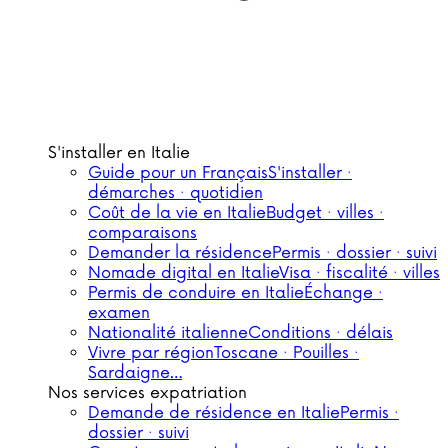
S'installer en Italie
Guide pour un Français
S'installer ·
démarches · quotidien
Coût de la vie en Italie
Budget · villes ·
comparaisons
Demander la résidence
Permis · dossier · suivi
Nomade digital en Italie
Visa · fiscalité · villes
Permis de conduire en Italie
Échange ·
examen
Nationalité italienne
Conditions · délais
Vivre par région
Toscane · Pouilles ·
Sardaigne…
Nos services expatriation
Demande de résidence en Italie
Permis ·
dossier · suivi