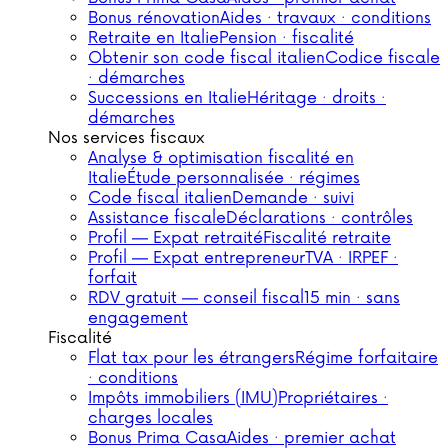
Bonus rénovation
Aides · travaux · conditions
Retraite en Italie
Pension · fiscalité
Obtenir son code fiscal italien
Codice fiscale
· démarches
Successions en Italie
Héritage · droits ·
démarches
Nos services fiscaux
Analyse & optimisation fiscalité en
Italie
Étude personnalisée · régimes
Code fiscal italien
Demande · suivi
Assistance fiscale
Déclarations · contrôles
Profil — Expat retraité
Fiscalité retraite
Profil — Expat entrepreneur
TVA · IRPEF ·
forfait
RDV gratuit — conseil fiscal
15 min · sans
engagement
Fiscalité
Flat tax pour les étrangers
Régime forfaitaire
· conditions
Impôts immobiliers (IMU)
Propriétaires ·
charges locales
Bonus Prima Casa
Aides · premier achat