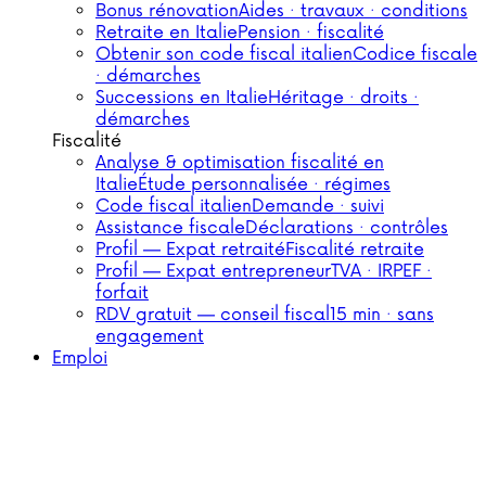
Bonus rénovation
Aides · travaux · conditions
Retraite en Italie
Pension · fiscalité
Obtenir son code fiscal italien
Codice fiscale
· démarches
Successions en Italie
Héritage · droits ·
démarches
Fiscalité
Analyse & optimisation fiscalité en
Italie
Étude personnalisée · régimes
Code fiscal italien
Demande · suivi
Assistance fiscale
Déclarations · contrôles
Profil — Expat retraité
Fiscalité retraite
Profil — Expat entrepreneur
TVA · IRPEF ·
forfait
RDV gratuit — conseil fiscal
15 min · sans
engagement
Emploi