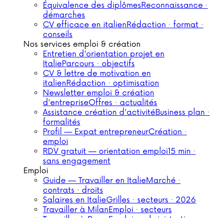
Équivalence des diplômes
Reconnaissance ·
démarches
CV efficace en italien
Rédaction · format ·
conseils
Nos services emploi & création
Entretien d'orientation projet en
Italie
Parcours · objectifs
CV & lettre de motivation en
italien
Rédaction · optimisation
Newsletter emploi & création
d'entreprise
Offres · actualités
Assistance création d'activité
Business plan ·
formalités
Profil — Expat entrepreneur
Création ·
emploi
RDV gratuit — orientation emploi
15 min ·
sans engagement
Emploi
Guide — Travailler en Italie
Marché ·
contrats · droits
Salaires en Italie
Grilles · secteurs · 2026
Travailler à Milan
Emploi · secteurs