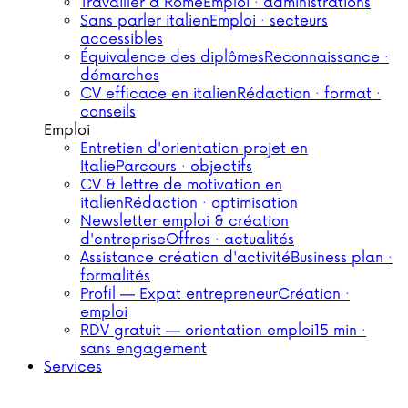
Travailler à Rome
Emploi · administrations
Sans parler italien
Emploi · secteurs
accessibles
Équivalence des diplômes
Reconnaissance ·
démarches
CV efficace en italien
Rédaction · format ·
conseils
Emploi
Entretien d'orientation projet en
Italie
Parcours · objectifs
CV & lettre de motivation en
italien
Rédaction · optimisation
Newsletter emploi & création
d'entreprise
Offres · actualités
Assistance création d'activité
Business plan ·
formalités
Profil — Expat entrepreneur
Création ·
emploi
RDV gratuit — orientation emploi
15 min ·
sans engagement
Services