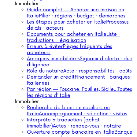
Immobilier
Guide complet — Acheter une maison en
Italie
Pilier · régions · budget · démarches
Les étapes pour acheter en Italie
Processus ·
délais · acteurs
Documents pour acheter en Italie
Liste ·
traductions · légalisation
Erreurs à éviter
Pièges fréquents des
acheteurs
Arnaques immobilières
Signaux d'alerte · due
diligence
Rôle du notaire
Acte · responsabilités · coûts
Demander un crédit
Financement · banques
italiennes
Par région — Toscane, Pouilles, Sicile…
Toutes
les régions d'Italie
Immobilier
Recherche de biens immobiliers en
Italie
Accompagnement · sélection · visites
Interprète & traduction (achat
immobilier)
Actes · rendez-vous · notaire
Ouverture compte bancaire en Italie
Banque