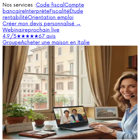
Nos services :
Code fiscal
Compte
bancaire
Interprète
Fiscalité
Étude
rentabilité
Orientation emploi
Créer mon devis personnalisé →
Webinaire
prochain live
4,9/5
★★★★★
67 avis
Groupe
Acheter une maison en Italie