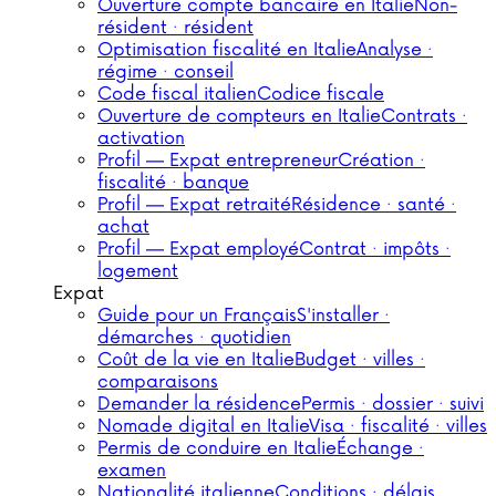
Ouverture compte bancaire en Italie
Non-
résident · résident
Optimisation fiscalité en Italie
Analyse ·
régime · conseil
Code fiscal italien
Codice fiscale
Ouverture de compteurs en Italie
Contrats ·
activation
Profil — Expat entrepreneur
Création ·
fiscalité · banque
Profil — Expat retraité
Résidence · santé ·
achat
Profil — Expat employé
Contrat · impôts ·
logement
Expat
Guide pour un Français
S'installer ·
démarches · quotidien
Coût de la vie en Italie
Budget · villes ·
comparaisons
Demander la résidence
Permis · dossier · suivi
Nomade digital en Italie
Visa · fiscalité · villes
Permis de conduire en Italie
Échange ·
examen
Nationalité italienne
Conditions · délais