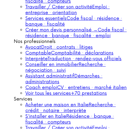
fiscalité · compteurs
Travailler / Créer son activité
Emploi ·
entreprise · orientation
Services essentiels
Code fiscal · résidence ·
banque · fiscalité
Créer mon devis personnalisé →
Code fiscal ·
résidence · banque · fiscalité · emploi
Nos professionnels
Avocat
Droit · contrats · litiges
Comptable
Comptabilité · déclarations
Interprète
Traduction · rendez-vous officiels
Conseiller en immobilier
Recherche ·
négociation · suivi
Assistant administratif
Démarches ·
administrations
Coach emploi
CV · entretiens · marché italien
Voir tous les services
+70 prestations
Services
Acheter une maison en Italie
Recherche ·
crédit · notaire · interprète
S'installer en Italie
Résidence · banque ·
fiscalité · compteurs
Travailler / Créer son activité
Emploi ·