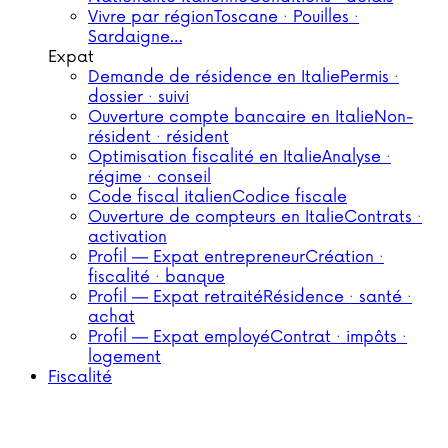
Vivre par région
Toscane · Pouilles ·
Sardaigne…
Expat
Demande de résidence en Italie
Permis ·
dossier · suivi
Ouverture compte bancaire en Italie
Non-
résident · résident
Optimisation fiscalité en Italie
Analyse ·
régime · conseil
Code fiscal italien
Codice fiscale
Ouverture de compteurs en Italie
Contrats ·
activation
Profil — Expat entrepreneur
Création ·
fiscalité · banque
Profil — Expat retraité
Résidence · santé ·
achat
Profil — Expat employé
Contrat · impôts ·
logement
Fiscalité