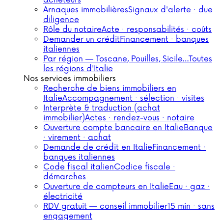
acheteurs
Arnaques immobilières
Signaux d'alerte · due
diligence
Rôle du notaire
Acte · responsabilités · coûts
Demander un crédit
Financement · banques
italiennes
Par région — Toscane, Pouilles, Sicile…
Toutes
les régions d'Italie
Nos services immobiliers
Recherche de biens immobiliers en
Italie
Accompagnement · sélection · visites
Interprète & traduction (achat
immobilier)
Actes · rendez-vous · notaire
Ouverture compte bancaire en Italie
Banque
· virement · achat
Demande de crédit en Italie
Financement ·
banques italiennes
Code fiscal italien
Codice fiscale ·
démarches
Ouverture de compteurs en Italie
Eau · gaz ·
électricité
RDV gratuit — conseil immobilier
15 min · sans
engagement