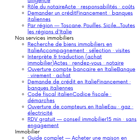
diligence
Rôle du notaire
Acte · responsabilités · coûts
Demander un crédit
Financement · banques
italiennes
Par région — Toscane, Pouilles, Sicile…
Toutes
les régions d'Italie
Nos services immobiliers
Recherche de biens immobiliers en
Italie
Accompagnement · sélection · visites
Interprète & traduction (achat
immobilier)
Actes · rendez-vous · notaire
Ouverture compte bancaire en Italie
Banque
· virement · achat
Demande de crédit en Italie
Financement ·
banques italiennes
Code fiscal italien
Codice fiscale ·
démarches
Ouverture de compteurs en Italie
Eau · gaz ·
électricité
RDV gratuit — conseil immobilier
15 min · sans
engagement
Immobilier
Guide complet — Acheter une maison en