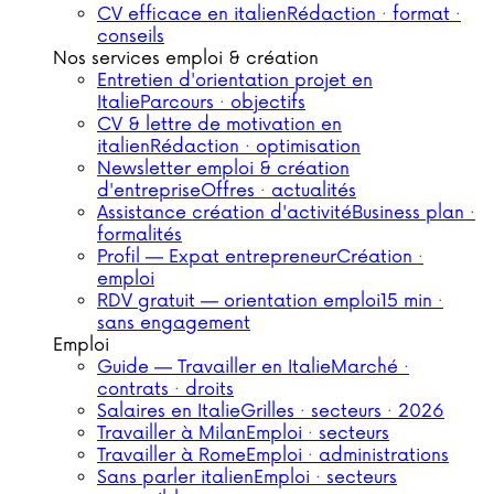
CV efficace en italien
Rédaction · format ·
conseils
Nos services emploi & création
Entretien d'orientation projet en
Italie
Parcours · objectifs
CV & lettre de motivation en
italien
Rédaction · optimisation
Newsletter emploi & création
d'entreprise
Offres · actualités
Assistance création d'activité
Business plan ·
formalités
Profil — Expat entrepreneur
Création ·
emploi
RDV gratuit — orientation emploi
15 min ·
sans engagement
Emploi
Guide — Travailler en Italie
Marché ·
contrats · droits
Salaires en Italie
Grilles · secteurs · 2026
Travailler à Milan
Emploi · secteurs
Travailler à Rome
Emploi · administrations
Sans parler italien
Emploi · secteurs