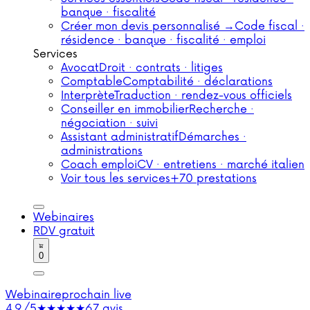
banque · fiscalité
Créer mon devis personnalisé →
Code fiscal ·
résidence · banque · fiscalité · emploi
Services
Avocat
Droit · contrats · litiges
Comptable
Comptabilité · déclarations
Interprète
Traduction · rendez-vous officiels
Conseiller en immobilier
Recherche ·
négociation · suivi
Assistant administratif
Démarches ·
administrations
Coach emploi
CV · entretiens · marché italien
Voir tous les services
+70 prestations
Webinaires
RDV gratuit
0
Webinaire
prochain live
4,9/5
★★★★★
67 avis