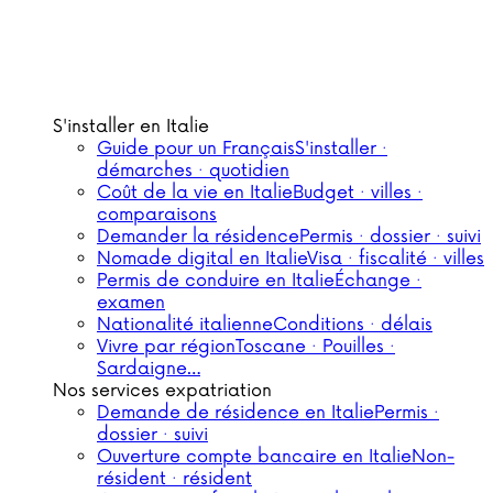
S'installer en Italie
Guide pour un Français
S'installer ·
démarches · quotidien
Coût de la vie en Italie
Budget · villes ·
comparaisons
Demander la résidence
Permis · dossier · suivi
Nomade digital en Italie
Visa · fiscalité · villes
Permis de conduire en Italie
Échange ·
examen
Nationalité italienne
Conditions · délais
Vivre par région
Toscane · Pouilles ·
Sardaigne…
Nos services expatriation
Demande de résidence en Italie
Permis ·
dossier · suivi
Ouverture compte bancaire en Italie
Non-
résident · résident