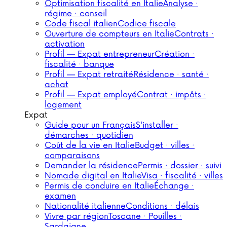
Optimisation fiscalité en Italie
Analyse ·
régime · conseil
Code fiscal italien
Codice fiscale
Ouverture de compteurs en Italie
Contrats ·
activation
Profil — Expat entrepreneur
Création ·
fiscalité · banque
Profil — Expat retraité
Résidence · santé ·
achat
Profil — Expat employé
Contrat · impôts ·
logement
Expat
Guide pour un Français
S'installer ·
démarches · quotidien
Coût de la vie en Italie
Budget · villes ·
comparaisons
Demander la résidence
Permis · dossier · suivi
Nomade digital en Italie
Visa · fiscalité · villes
Permis de conduire en Italie
Échange ·
examen
Nationalité italienne
Conditions · délais
Vivre par région
Toscane · Pouilles ·
Sardaigne…