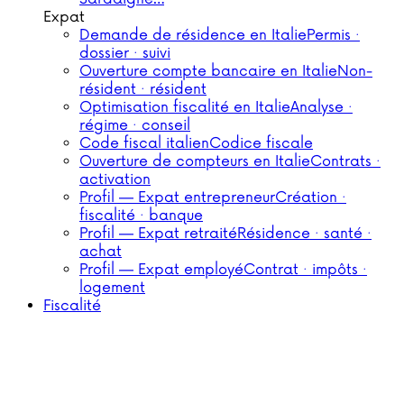
Expat
Demande de résidence en Italie
Permis ·
dossier · suivi
Ouverture compte bancaire en Italie
Non-
résident · résident
Optimisation fiscalité en Italie
Analyse ·
régime · conseil
Code fiscal italien
Codice fiscale
Ouverture de compteurs en Italie
Contrats ·
activation
Profil — Expat entrepreneur
Création ·
fiscalité · banque
Profil — Expat retraité
Résidence · santé ·
achat
Profil — Expat employé
Contrat · impôts ·
logement
Fiscalité