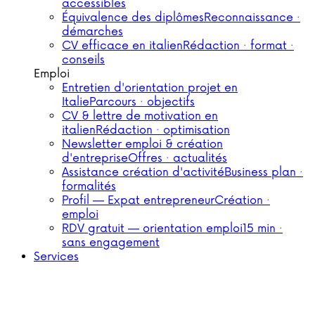
accessibles
Équivalence des diplômes
Reconnaissance ·
démarches
CV efficace en italien
Rédaction · format ·
conseils
Emploi
Entretien d'orientation projet en
Italie
Parcours · objectifs
CV & lettre de motivation en
italien
Rédaction · optimisation
Newsletter emploi & création
d'entreprise
Offres · actualités
Assistance création d'activité
Business plan ·
formalités
Profil — Expat entrepreneur
Création ·
emploi
RDV gratuit — orientation emploi
15 min ·
sans engagement
Services