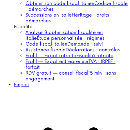
Obtenir son code fiscal italien
Codice fiscale
· démarches
Successions en Italie
Héritage · droits ·
démarches
Fiscalité
Analyse & optimisation fiscalité en
Italie
Étude personnalisée · régimes
Code fiscal italien
Demande · suivi
Assistance fiscale
Déclarations · contrôles
Profil — Expat retraité
Fiscalité retraite
Profil — Expat entrepreneur
TVA · IRPEF ·
forfait
RDV gratuit — conseil fiscal
15 min · sans
engagement
Emploi