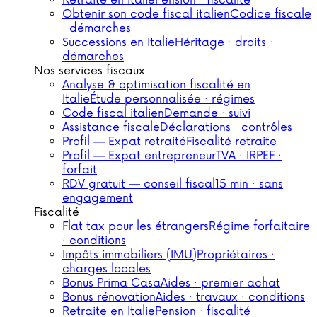
Retraite en Italie
Pension · fiscalité
Obtenir son code fiscal italien
Codice fiscale
· démarches
Successions en Italie
Héritage · droits ·
démarches
Nos services fiscaux
Analyse & optimisation fiscalité en
Italie
Étude personnalisée · régimes
Code fiscal italien
Demande · suivi
Assistance fiscale
Déclarations · contrôles
Profil — Expat retraité
Fiscalité retraite
Profil — Expat entrepreneur
TVA · IRPEF ·
forfait
RDV gratuit — conseil fiscal
15 min · sans
engagement
Fiscalité
Flat tax pour les étrangers
Régime forfaitaire
· conditions
Impôts immobiliers (IMU)
Propriétaires ·
charges locales
Bonus Prima Casa
Aides · premier achat
Bonus rénovation
Aides · travaux · conditions
Retraite en Italie
Pension · fiscalité