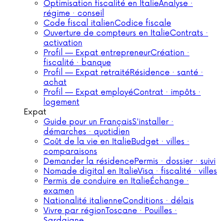
Optimisation fiscalité en Italie
Analyse ·
régime · conseil
Code fiscal italien
Codice fiscale
Ouverture de compteurs en Italie
Contrats ·
activation
Profil — Expat entrepreneur
Création ·
fiscalité · banque
Profil — Expat retraité
Résidence · santé ·
achat
Profil — Expat employé
Contrat · impôts ·
logement
Expat
Guide pour un Français
S'installer ·
démarches · quotidien
Coût de la vie en Italie
Budget · villes ·
comparaisons
Demander la résidence
Permis · dossier · suivi
Nomade digital en Italie
Visa · fiscalité · villes
Permis de conduire en Italie
Échange ·
examen
Nationalité italienne
Conditions · délais
Vivre par région
Toscane · Pouilles ·
Sardaigne…