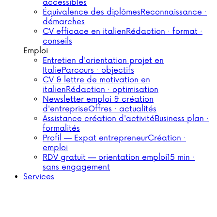
accessibles
Équivalence des diplômes
Reconnaissance ·
démarches
CV efficace en italien
Rédaction · format ·
conseils
Emploi
Entretien d'orientation projet en
Italie
Parcours · objectifs
CV & lettre de motivation en
italien
Rédaction · optimisation
Newsletter emploi & création
d'entreprise
Offres · actualités
Assistance création d'activité
Business plan ·
formalités
Profil — Expat entrepreneur
Création ·
emploi
RDV gratuit — orientation emploi
15 min ·
sans engagement
Services