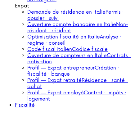
Expat
Demande de résidence en Italie
Permis ·
dossier · suivi
Ouverture compte bancaire en Italie
Non-
résident · résident
Optimisation fiscalité en Italie
Analyse ·
régime · conseil
Code fiscal italien
Codice fiscale
Ouverture de compteurs en Italie
Contrats ·
activation
Profil — Expat entrepreneur
Création ·
fiscalité · banque
Profil — Expat retraité
Résidence · santé ·
achat
Profil — Expat employé
Contrat · impôts ·
logement
Fiscalité