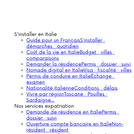
S'installer en Italie
Guide pour un Français
S'installer ·
démarches · quotidien
Coût de la vie en Italie
Budget · villes ·
comparaisons
Demander la résidence
Permis · dossier · suivi
Nomade digital en Italie
Visa · fiscalité · villes
Permis de conduire en Italie
Échange ·
examen
Nationalité italienne
Conditions · délais
Vivre par région
Toscane · Pouilles ·
Sardaigne…
Nos services expatriation
Demande de résidence en Italie
Permis ·
dossier · suivi
Ouverture compte bancaire en Italie
Non-
résident · résident