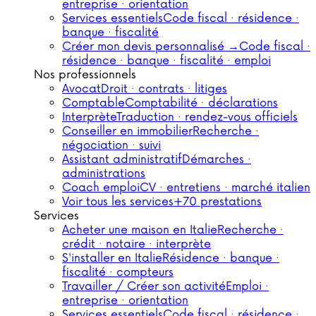
entreprise · orientation
Services essentiels
Code fiscal · résidence ·
banque · fiscalité
Créer mon devis personnalisé →
Code fiscal ·
résidence · banque · fiscalité · emploi
Nos professionnels
Avocat
Droit · contrats · litiges
Comptable
Comptabilité · déclarations
Interprète
Traduction · rendez-vous officiels
Conseiller en immobilier
Recherche ·
négociation · suivi
Assistant administratif
Démarches ·
administrations
Coach emploi
CV · entretiens · marché italien
Voir tous les services
+70 prestations
Services
Acheter une maison en Italie
Recherche ·
crédit · notaire · interprète
S'installer en Italie
Résidence · banque ·
fiscalité · compteurs
Travailler / Créer son activité
Emploi ·
entreprise · orientation
Services essentiels
Code fiscal · résidence ·