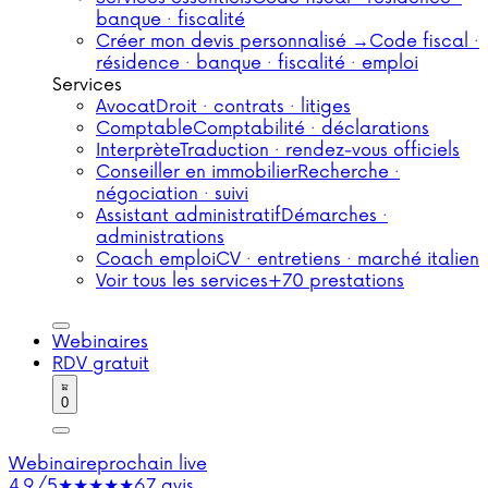
banque · fiscalité
Créer mon devis personnalisé →
Code fiscal ·
résidence · banque · fiscalité · emploi
Services
Avocat
Droit · contrats · litiges
Comptable
Comptabilité · déclarations
Interprète
Traduction · rendez-vous officiels
Conseiller en immobilier
Recherche ·
négociation · suivi
Assistant administratif
Démarches ·
administrations
Coach emploi
CV · entretiens · marché italien
Voir tous les services
+70 prestations
Webinaires
RDV gratuit
0
Webinaire
prochain live
4,9/5
★★★★★
67 avis