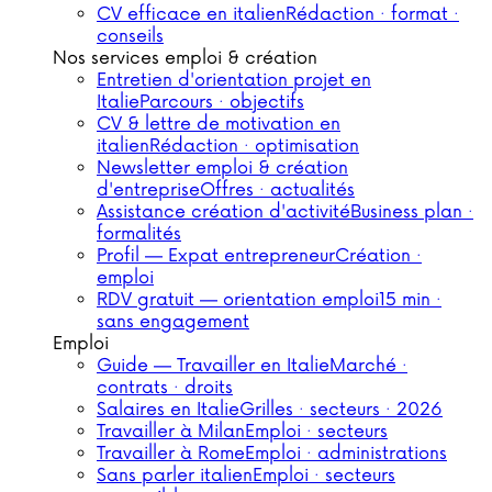
CV efficace en italien
Rédaction · format ·
conseils
Nos services emploi & création
Entretien d'orientation projet en
Italie
Parcours · objectifs
CV & lettre de motivation en
italien
Rédaction · optimisation
Newsletter emploi & création
d'entreprise
Offres · actualités
Assistance création d'activité
Business plan ·
formalités
Profil — Expat entrepreneur
Création ·
emploi
RDV gratuit — orientation emploi
15 min ·
sans engagement
Emploi
Guide — Travailler en Italie
Marché ·
contrats · droits
Salaires en Italie
Grilles · secteurs · 2026
Travailler à Milan
Emploi · secteurs
Travailler à Rome
Emploi · administrations
Sans parler italien
Emploi · secteurs