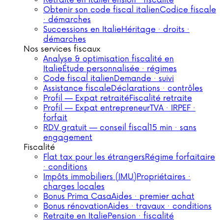
Retraite en Italie
Pension · fiscalité
Obtenir son code fiscal italien
Codice fiscale
· démarches
Successions en Italie
Héritage · droits ·
démarches
Nos services fiscaux
Analyse & optimisation fiscalité en
Italie
Étude personnalisée · régimes
Code fiscal italien
Demande · suivi
Assistance fiscale
Déclarations · contrôles
Profil — Expat retraité
Fiscalité retraite
Profil — Expat entrepreneur
TVA · IRPEF ·
forfait
RDV gratuit — conseil fiscal
15 min · sans
engagement
Fiscalité
Flat tax pour les étrangers
Régime forfaitaire
· conditions
Impôts immobiliers (IMU)
Propriétaires ·
charges locales
Bonus Prima Casa
Aides · premier achat
Bonus rénovation
Aides · travaux · conditions
Retraite en Italie
Pension · fiscalité