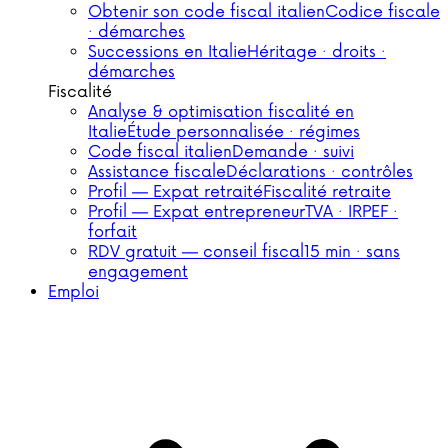
Obtenir son code fiscal italien
Codice fiscale
· démarches
Successions en Italie
Héritage · droits ·
démarches
Fiscalité
Analyse & optimisation fiscalité en
Italie
Étude personnalisée · régimes
Code fiscal italien
Demande · suivi
Assistance fiscale
Déclarations · contrôles
Profil — Expat retraité
Fiscalité retraite
Profil — Expat entrepreneur
TVA · IRPEF ·
forfait
RDV gratuit — conseil fiscal
15 min · sans
engagement
Emploi