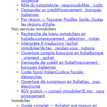
diligence
Rôle du notaire
Acte · responsabilités · coûts
Demander un crédit
Financement · banques
italiennes
Par région — Toscane, Pouilles, Sicile…
Toutes
les régions d'Italie
Nos services immobiliers
Recherche de biens immobiliers en
Italie
Accompagnement · sélection · visites
Interprète & traduction (achat
immobilier)
Actes · rendez-vous · notaire
Ouverture compte bancaire en Italie
Banque
· virement · achat
Demande de crédit en Italie
Financement ·
banques italiennes
Code fiscal italien
Codice fiscale ·
démarches
Ouverture de compteurs en Italie
Eau · gaz ·
électricité
RDV gratuit — conseil immobilier
15 min · sans
engagement
Immobilier
Guide complet — Acheter une maison en