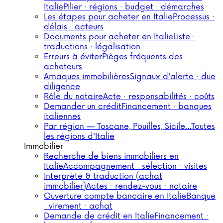
Italie
Pilier · régions · budget · démarches
Les étapes pour acheter en Italie
Processus ·
délais · acteurs
Documents pour acheter en Italie
Liste ·
traductions · légalisation
Erreurs à éviter
Pièges fréquents des
acheteurs
Arnaques immobilières
Signaux d'alerte · due
diligence
Rôle du notaire
Acte · responsabilités · coûts
Demander un crédit
Financement · banques
italiennes
Par région — Toscane, Pouilles, Sicile…
Toutes
les régions d'Italie
Immobilier
Recherche de biens immobiliers en
Italie
Accompagnement · sélection · visites
Interprète & traduction (achat
immobilier)
Actes · rendez-vous · notaire
Ouverture compte bancaire en Italie
Banque
· virement · achat
Demande de crédit en Italie
Financement ·