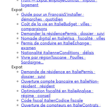
Profil — Expat employé
Contrat · impôts ·
logement
Expat
Guide pour un Français
S'installer ·
démarches · quotidien
Coût de la vie en Italie
Budget · villes ·
comparaisons
Demander la résidence
Permis · dossier · suivi
Nomade digital en Italie
Visa · fiscalité · villes
Permis de conduire en Italie
Échange ·
examen
Nationalité italienne
Conditions · délais
Vivre par région
Toscane · Pouilles ·
Sardaigne…
Expat
Demande de résidence en Italie
Permis ·
dossier · suivi
Ouverture compte bancaire en Italie
Non-
résident · résident
Optimisation fiscalité en Italie
Analyse ·
régime · conseil
Code fiscal italien
Codice fiscale
Ouverture de compteurs en Italie
Contrats ·