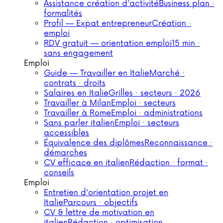
Assistance création d'activité
Business plan ·
formalités
Profil — Expat entrepreneur
Création ·
emploi
RDV gratuit — orientation emploi
15 min ·
sans engagement
Emploi
Guide — Travailler en Italie
Marché ·
contrats · droits
Salaires en Italie
Grilles · secteurs · 2026
Travailler à Milan
Emploi · secteurs
Travailler à Rome
Emploi · administrations
Sans parler italien
Emploi · secteurs
accessibles
Équivalence des diplômes
Reconnaissance ·
démarches
CV efficace en italien
Rédaction · format ·
conseils
Emploi
Entretien d'orientation projet en
Italie
Parcours · objectifs
CV & lettre de motivation en
italien
Rédaction · optimisation