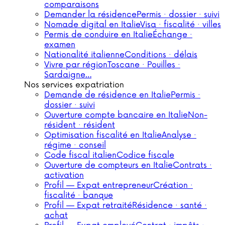
comparaisons
Demander la résidence
Permis · dossier · suivi
Nomade digital en Italie
Visa · fiscalité · villes
Permis de conduire en Italie
Échange ·
examen
Nationalité italienne
Conditions · délais
Vivre par région
Toscane · Pouilles ·
Sardaigne…
Nos services expatriation
Demande de résidence en Italie
Permis ·
dossier · suivi
Ouverture compte bancaire en Italie
Non-
résident · résident
Optimisation fiscalité en Italie
Analyse ·
régime · conseil
Code fiscal italien
Codice fiscale
Ouverture de compteurs en Italie
Contrats ·
activation
Profil — Expat entrepreneur
Création ·
fiscalité · banque
Profil — Expat retraité
Résidence · santé ·
achat