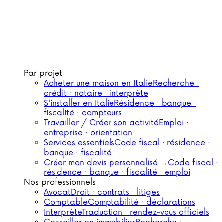
Par projet
Acheter une maison en Italie
Recherche ·
crédit · notaire · interprète
S'installer en Italie
Résidence · banque ·
fiscalité · compteurs
Travailler / Créer son activité
Emploi ·
entreprise · orientation
Services essentiels
Code fiscal · résidence ·
banque · fiscalité
Créer mon devis personnalisé →
Code fiscal ·
résidence · banque · fiscalité · emploi
Nos professionnels
Avocat
Droit · contrats · litiges
Comptable
Comptabilité · déclarations
Interprète
Traduction · rendez-vous officiels