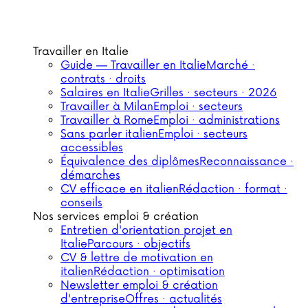
Travailler en Italie
Guide — Travailler en Italie
Marché ·
contrats · droits
Salaires en Italie
Grilles · secteurs · 2026
Travailler à Milan
Emploi · secteurs
Travailler à Rome
Emploi · administrations
Sans parler italien
Emploi · secteurs
accessibles
Équivalence des diplômes
Reconnaissance ·
démarches
CV efficace en italien
Rédaction · format ·
conseils
Nos services emploi & création
Entretien d'orientation projet en
Italie
Parcours · objectifs
CV & lettre de motivation en
italien
Rédaction · optimisation
Newsletter emploi & création
d'entreprise
Offres · actualités