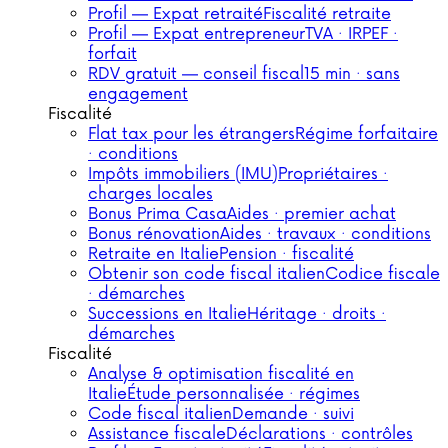
Profil — Expat retraité
Fiscalité retraite
Profil — Expat entrepreneur
TVA · IRPEF ·
forfait
RDV gratuit — conseil fiscal
15 min · sans
engagement
Fiscalité
Flat tax pour les étrangers
Régime forfaitaire
· conditions
Impôts immobiliers (IMU)
Propriétaires ·
charges locales
Bonus Prima Casa
Aides · premier achat
Bonus rénovation
Aides · travaux · conditions
Retraite en Italie
Pension · fiscalité
Obtenir son code fiscal italien
Codice fiscale
· démarches
Successions en Italie
Héritage · droits ·
démarches
Fiscalité
Analyse & optimisation fiscalité en
Italie
Étude personnalisée · régimes
Code fiscal italien
Demande · suivi
Assistance fiscale
Déclarations · contrôles