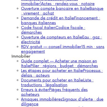
immobilier)
Actes · rendez-vous · notaire
Ouverture compte bancaire en Italie
Banque
· virement · achat
Demande de crédit en Italie
Financement ·
banques italiennes
Code fiscal italien
Codice fiscale ·
démarches
Ouverture de compteurs en Italie
Eau · gaz ·
électricité
RDV gratuit — conseil immobilier
15 min · sans
engagement
Immobilier
Guide complet — Acheter une maison en
Italie
Pilier · régions · budget · démarches
Les étapes pour acheter en Italie
Processus ·
délais · acteurs
Documents pour acheter en Italie
Liste ·
traductions · légalisation
Erreurs à éviter
Pièges fréquents des
acheteurs
Arnaques immobilières
Signaux d'alerte · due
diligence