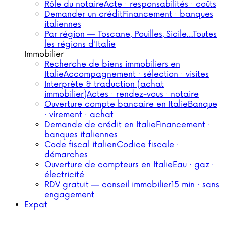
Rôle du notaire
Acte · responsabilités · coûts
Demander un crédit
Financement · banques
italiennes
Par région — Toscane, Pouilles, Sicile…
Toutes
les régions d'Italie
Immobilier
Recherche de biens immobiliers en
Italie
Accompagnement · sélection · visites
Interprète & traduction (achat
immobilier)
Actes · rendez-vous · notaire
Ouverture compte bancaire en Italie
Banque
· virement · achat
Demande de crédit en Italie
Financement ·
banques italiennes
Code fiscal italien
Codice fiscale ·
démarches
Ouverture de compteurs en Italie
Eau · gaz ·
électricité
RDV gratuit — conseil immobilier
15 min · sans
engagement
Expat