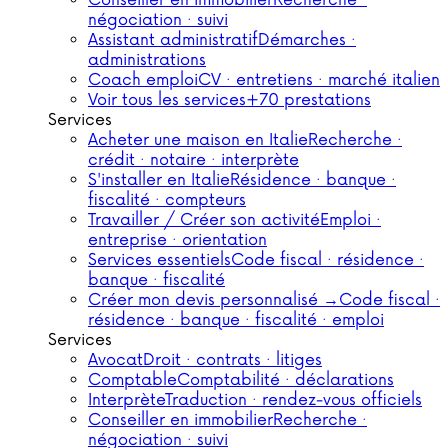
Conseiller en immobilier
Recherche ·
négociation · suivi
Assistant administratif
Démarches ·
administrations
Coach emploi
CV · entretiens · marché italien
Voir tous les services
+70 prestations
Services
Acheter une maison en Italie
Recherche ·
crédit · notaire · interprète
S'installer en Italie
Résidence · banque ·
fiscalité · compteurs
Travailler / Créer son activité
Emploi ·
entreprise · orientation
Services essentiels
Code fiscal · résidence ·
banque · fiscalité
Créer mon devis personnalisé →
Code fiscal ·
résidence · banque · fiscalité · emploi
Services
Avocat
Droit · contrats · litiges
Comptable
Comptabilité · déclarations
Interprète
Traduction · rendez-vous officiels
Conseiller en immobilier
Recherche ·
négociation · suivi