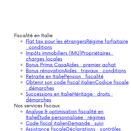
Fiscalité en Italie
Flat tax pour les étrangers
Régime forfaitaire
· conditions
Impôts immobiliers (IMU)
Propriétaires ·
charges locales
Bonus Prima Casa
Aides · premier achat
Bonus rénovation
Aides · travaux · conditions
Retraite en Italie
Pension · fiscalité
Obtenir son code fiscal italien
Codice fiscale
· démarches
Successions en Italie
Héritage · droits ·
démarches
Nos services fiscaux
Analyse & optimisation fiscalité en
Italie
Étude personnalisée · régimes
Code fiscal italien
Demande · suivi
Assistance fiscale
Déclarations · contrôles