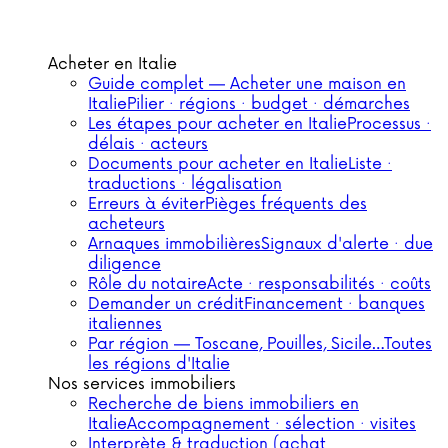
Acheter en Italie
Guide complet — Acheter une maison en
Italie
Pilier · régions · budget · démarches
Les étapes pour acheter en Italie
Processus ·
délais · acteurs
Documents pour acheter en Italie
Liste ·
traductions · légalisation
Erreurs à éviter
Pièges fréquents des
acheteurs
Arnaques immobilières
Signaux d'alerte · due
diligence
Rôle du notaire
Acte · responsabilités · coûts
Demander un crédit
Financement · banques
italiennes
Par région — Toscane, Pouilles, Sicile…
Toutes
les régions d'Italie
Nos services immobiliers
Recherche de biens immobiliers en
Italie
Accompagnement · sélection · visites
Interprète & traduction (achat