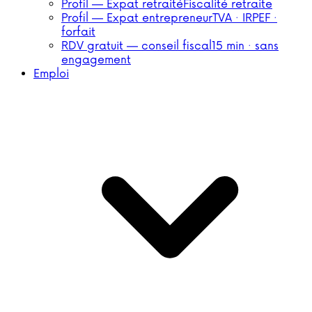
Profil — Expat retraité
Fiscalité retraite
Profil — Expat entrepreneur
TVA · IRPEF ·
forfait
RDV gratuit — conseil fiscal
15 min · sans
engagement
Emploi