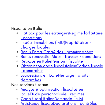
Fiscalité en Italie
Flat tax pour les étrangers
Régime forfaitaire
· conditions
Impôts immobiliers (IMU)
Propriétaires ·
charges locales
Bonus Prima Casa
Aides · premier achat
Bonus rénovation
Aides · travaux · conditions
Retraite en Italie
Pension · fiscalité
Obtenir son code fiscal italien
Codice fiscale
· démarches
Successions en Italie
Héritage · droits ·
démarches
Nos services fiscaux
Analyse & optimisation fiscalité en
Italie
Étude personnalisée · régimes
Code fiscal italien
Demande · suivi
Assistance fiscale
Déclarations · contrôles