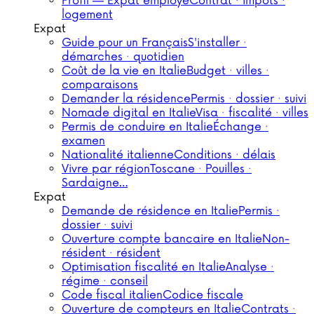
Profil — Expat employé
Contrat · impôts ·
logement
Expat
Guide pour un Français
S'installer ·
démarches · quotidien
Coût de la vie en Italie
Budget · villes ·
comparaisons
Demander la résidence
Permis · dossier · suivi
Nomade digital en Italie
Visa · fiscalité · villes
Permis de conduire en Italie
Échange ·
examen
Nationalité italienne
Conditions · délais
Vivre par région
Toscane · Pouilles ·
Sardaigne…
Expat
Demande de résidence en Italie
Permis ·
dossier · suivi
Ouverture compte bancaire en Italie
Non-
résident · résident
Optimisation fiscalité en Italie
Analyse ·
régime · conseil
Code fiscal italien
Codice fiscale
Ouverture de compteurs en Italie
Contrats ·