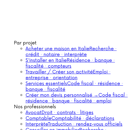
Par projet
Acheter une maison en Italie
Recherche ·
crédit · notaire · interprète
S'installer en Italie
Résidence · banque ·
fiscalité · compteurs
Travailler / Créer son activité
Emploi ·
entreprise · orientation
Services essentiels
Code fiscal · résidence ·
banque · fiscalité
Créer mon devis personnalisé →
Code fiscal ·
résidence · banque · fiscalité · emploi
Nos professionnels
Avocat
Droit · contrats · litiges
Comptable
Comptabilité · déclarations
Interprète
Traduction · rendez-vous officiels