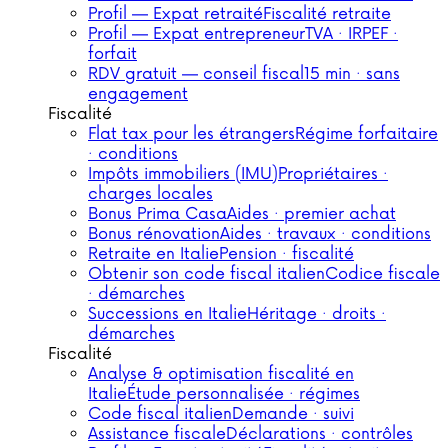
Profil — Expat retraité
Fiscalité retraite
Profil — Expat entrepreneur
TVA · IRPEF ·
forfait
RDV gratuit — conseil fiscal
15 min · sans
engagement
Fiscalité
Flat tax pour les étrangers
Régime forfaitaire
· conditions
Impôts immobiliers (IMU)
Propriétaires ·
charges locales
Bonus Prima Casa
Aides · premier achat
Bonus rénovation
Aides · travaux · conditions
Retraite en Italie
Pension · fiscalité
Obtenir son code fiscal italien
Codice fiscale
· démarches
Successions en Italie
Héritage · droits ·
démarches
Fiscalité
Analyse & optimisation fiscalité en
Italie
Étude personnalisée · régimes
Code fiscal italien
Demande · suivi
Assistance fiscale
Déclarations · contrôles