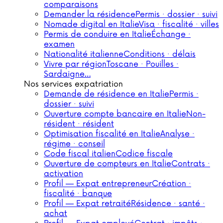
comparaisons
Demander la résidence
Permis · dossier · suivi
Nomade digital en Italie
Visa · fiscalité · villes
Permis de conduire en Italie
Échange ·
examen
Nationalité italienne
Conditions · délais
Vivre par région
Toscane · Pouilles ·
Sardaigne…
Nos services expatriation
Demande de résidence en Italie
Permis ·
dossier · suivi
Ouverture compte bancaire en Italie
Non-
résident · résident
Optimisation fiscalité en Italie
Analyse ·
régime · conseil
Code fiscal italien
Codice fiscale
Ouverture de compteurs en Italie
Contrats ·
activation
Profil — Expat entrepreneur
Création ·
fiscalité · banque
Profil — Expat retraité
Résidence · santé ·
achat