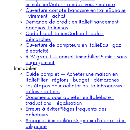
immobilier)
Actes · rendez-vous · notaire
Ouverture compte bancaire en Italie
Banque
· virement · achat
Demande de crédit en Italie
Financement ·
banques italiennes
Code fiscal italien
Codice fiscale ·
démarches
Ouverture de compteurs en Italie
Eau · gaz ·
électricité
RDV gratuit — conseil immobilier
15 min · sans
engagement
Immobilier
Guide complet — Acheter une maison en
Italie
Pilier · régions · budget · démarches
Les étapes pour acheter en Italie
Processus ·
délais · acteurs
Documents pour acheter en Italie
Liste ·
traductions · légalisation
Erreurs à éviter
Pièges fréquents des
acheteurs
Arnaques immobilières
Signaux d'alerte · due
diligence