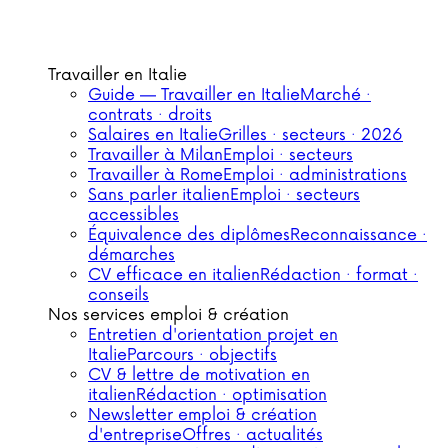
Travailler en Italie
Guide — Travailler en Italie
Marché ·
contrats · droits
Salaires en Italie
Grilles · secteurs · 2026
Travailler à Milan
Emploi · secteurs
Travailler à Rome
Emploi · administrations
Sans parler italien
Emploi · secteurs
accessibles
Équivalence des diplômes
Reconnaissance ·
démarches
CV efficace en italien
Rédaction · format ·
conseils
Nos services emploi & création
Entretien d'orientation projet en
Italie
Parcours · objectifs
CV & lettre de motivation en
italien
Rédaction · optimisation
Newsletter emploi & création
d'entreprise
Offres · actualités