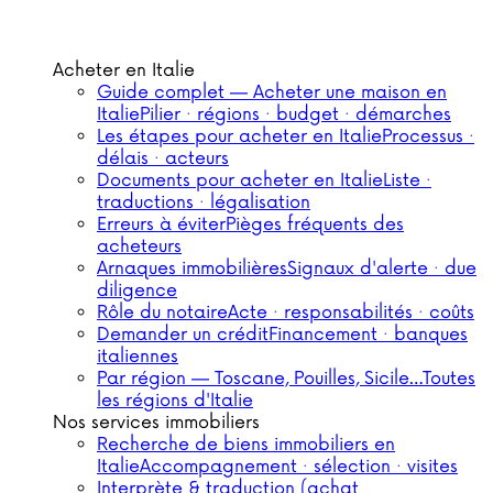
Acheter en Italie
Guide complet — Acheter une maison en
Italie
Pilier · régions · budget · démarches
Les étapes pour acheter en Italie
Processus ·
délais · acteurs
Documents pour acheter en Italie
Liste ·
traductions · légalisation
Erreurs à éviter
Pièges fréquents des
acheteurs
Arnaques immobilières
Signaux d'alerte · due
diligence
Rôle du notaire
Acte · responsabilités · coûts
Demander un crédit
Financement · banques
italiennes
Par région — Toscane, Pouilles, Sicile…
Toutes
les régions d'Italie
Nos services immobiliers
Recherche de biens immobiliers en
Italie
Accompagnement · sélection · visites
Interprète & traduction (achat