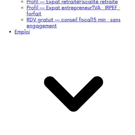
Profil — Expat retraité
Fiscalité retraite
Profil — Expat entrepreneur
TVA · IRPEF ·
forfait
RDV gratuit — conseil fiscal
15 min · sans
engagement
Emploi