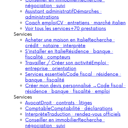
Conseiller en immobilier
Recherche ·
négociation · suivi
Assistant administratif
Démarches ·
administrations
Coach emploi
CV · entretiens · marché italien
Voir tous les services
+70 prestations
Services
Acheter une maison en Italie
Recherche ·
crédit · notaire · interprète
S'installer en Italie
Résidence · banque ·
fiscalité · compteurs
Travailler / Créer son activité
Emploi ·
entreprise · orientation
Services essentiels
Code fiscal · résidence ·
banque · fiscalité
Créer mon devis personnalisé →
Code fiscal ·
résidence · banque · fiscalité · emploi
Services
Avocat
Droit · contrats · litiges
Comptable
Comptabilité · déclarations
Interprète
Traduction · rendez-vous officiels
Conseiller en immobilier
Recherche ·
négociation · suivi