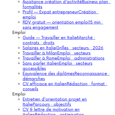
Assistance création d'activité
Business plan ·
formalités
Profil — Expat entrepreneur
Création ·
emploi
RDV gratuit — orientation emploi
15 min ·
sans engagement
Emploi
Guide — Travailler en Italie
Marché ·
contrats · droits
Salaires en Italie
Grilles · secteurs · 2026
Travailler à Milan
Emploi · secteurs
Travailler à Rome
Emploi · administrations
Sans parler italien
Emploi · secteurs
accessibles
Équivalence des diplômes
Reconnaissance ·
démarches
CV efficace en italien
Rédaction · format ·
conseils
Emploi
Entretien d'orientation projet en
Italie
Parcours · objectifs
CV & lettre de motivation en
italien
Rédaction · optimisation