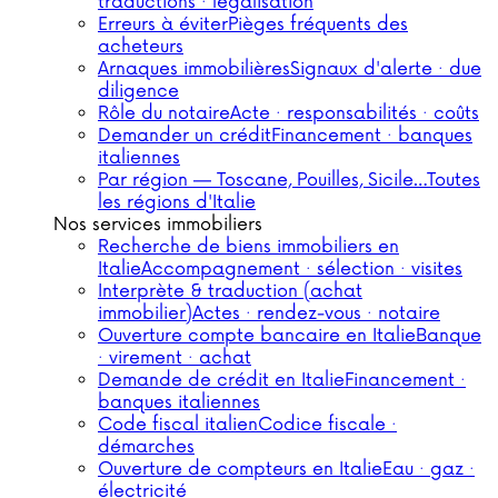
traductions · légalisation
Erreurs à éviter
Pièges fréquents des
acheteurs
Arnaques immobilières
Signaux d'alerte · due
diligence
Rôle du notaire
Acte · responsabilités · coûts
Demander un crédit
Financement · banques
italiennes
Par région — Toscane, Pouilles, Sicile…
Toutes
les régions d'Italie
Nos services immobiliers
Recherche de biens immobiliers en
Italie
Accompagnement · sélection · visites
Interprète & traduction (achat
immobilier)
Actes · rendez-vous · notaire
Ouverture compte bancaire en Italie
Banque
· virement · achat
Demande de crédit en Italie
Financement ·
banques italiennes
Code fiscal italien
Codice fiscale ·
démarches
Ouverture de compteurs en Italie
Eau · gaz ·
électricité