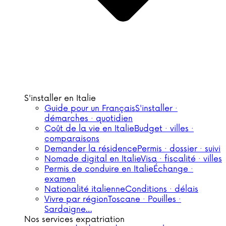
S'installer en Italie
Guide pour un Français
S'installer ·
démarches · quotidien
Coût de la vie en Italie
Budget · villes ·
comparaisons
Demander la résidence
Permis · dossier · suivi
Nomade digital en Italie
Visa · fiscalité · villes
Permis de conduire en Italie
Échange ·
examen
Nationalité italienne
Conditions · délais
Vivre par région
Toscane · Pouilles ·
Sardaigne…
Nos services expatriation