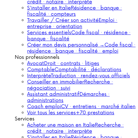
crédit · notaire · interprète
S'installer en Italie
Résidence · banque ·
fiscalité · compteurs
Travailler / Créer son activité
Emploi ·
entreprise · orientation
Services essentiels
Code fiscal · résidence ·
banque · fiscalité
Créer mon devis personnalisé →
Code fiscal ·
résidence · banque · fiscalité · emploi
Nos professionnels
Avocat
Droit · contrats · litiges
Comptable
Comptabilité · déclarations
Interprète
Traduction · rendez-vous officiels
Conseiller en immobilier
Recherche ·
négociation · suivi
Assistant administratif
Démarches ·
administrations
Coach emploi
CV · entretiens · marché italien
Voir tous les services
+70 prestations
Services
Acheter une maison en Italie
Recherche ·
crédit · notaire · interprète
S'installer en Italie
Résidence · banque ·