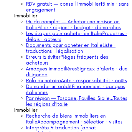
RDV gratuit — conseil immobilier
15 min · sans
engagement
Immobilier
Guide complet — Acheter une maison en
Italie
Pilier · régions · budget · démarches
Les étapes pour acheter en Italie
Processus ·
délais · acteurs
Documents pour acheter en Italie
Liste ·
traductions · légalisation
Erreurs à éviter
Pièges fréquents des
acheteurs
Arnaques immobilières
Signaux d'alerte · due
diligence
Rôle du notaire
Acte · responsabilités · coûts
Demander un crédit
Financement · banques
italiennes
Par région — Toscane, Pouilles, Sicile…
Toutes
les régions d'Italie
Immobilier
Recherche de biens immobiliers en
Italie
Accompagnement · sélection · visites
Interprète & traduction (achat