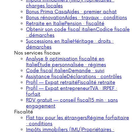
Impôts immobiliers (IMU)
Propriétaires ·
charges locales
Bonus Prima Casa
Aides · premier achat
Bonus rénovation
Aides · travaux · conditions
Retraite en Italie
Pension · fiscalité
Obtenir son code fiscal italien
Codice fiscale
· démarches
Successions en Italie
Héritage · droits ·
démarches
Nos services fiscaux
Analyse & optimisation fiscalité en
Italie
Étude personnalisée · régimes
Code fiscal italien
Demande · suivi
Assistance fiscale
Déclarations · contrôles
Profil — Expat retraité
Fiscalité retraite
Profil — Expat entrepreneur
TVA · IRPEF ·
forfait
RDV gratuit — conseil fiscal
15 min · sans
engagement
Fiscalité
Flat tax pour les étrangers
Régime forfaitaire
· conditions
Impôts immobiliers (IMU)
Propriétaires ·