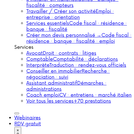
fiscalité · compteurs
Travailler / Créer son activité
Emploi ·
entreprise · orientation
Services essentiels
Code fiscal · résidence ·
banque · fiscalité
Créer mon devis personnalisé →
Code fiscal ·
résidence · banque · fiscalité · emploi
Services
Avocat
Droit · contrats · litiges
Comptable
Comptabilité · déclarations
Interprète
Traduction · rendez-vous officiels
Conseiller en immobilier
Recherche ·
négociation · suivi
Assistant administratif
Démarches ·
administrations
Coach emploi
CV · entretiens · marché italien
Voir tous les services
+70 prestations
Webinaires
RDV gratuit