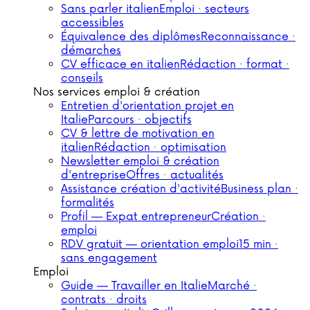
Sans parler italien
Emploi · secteurs
accessibles
Équivalence des diplômes
Reconnaissance ·
démarches
CV efficace en italien
Rédaction · format ·
conseils
Nos services emploi & création
Entretien d'orientation projet en
Italie
Parcours · objectifs
CV & lettre de motivation en
italien
Rédaction · optimisation
Newsletter emploi & création
d'entreprise
Offres · actualités
Assistance création d'activité
Business plan ·
formalités
Profil — Expat entrepreneur
Création ·
emploi
RDV gratuit — orientation emploi
15 min ·
sans engagement
Emploi
Guide — Travailler en Italie
Marché ·
contrats · droits