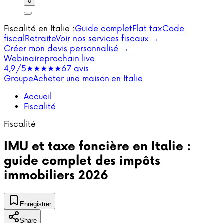
0
Fiscalité en Italie :
Guide complet
Flat tax
Code
fiscal
Retraite
Voir nos services fiscaux →
Créer mon devis personnalisé →
Webinaire
prochain live
4,9/5
★★★★★
67 avis
Groupe
Acheter une maison en Italie
Accueil
Fiscalité
Fiscalité
IMU et taxe foncière en Italie :
guide complet des impôts
immobiliers 2026
Enregistrer
Share