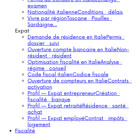
examen
Nationalité italienne
Conditions · délais
Vivre par région
Toscane · Pouilles ·
Sardaigne…
Expat
Demande de résidence en Italie
Permis ·
dossier · suivi
Ouverture compte bancaire en Italie
Non-
résident · résident
Optimisation fiscalité en Italie
Analyse ·
régime · conseil
Code fiscal italien
Codice fiscale
Ouverture de compteurs en Italie
Contrats ·
activation
Profil — Expat entrepreneur
Création ·
fiscalité · banque
Profil — Expat retraité
Résidence · santé ·
achat
Profil — Expat employé
Contrat · impôts ·
logement
Fiscalité