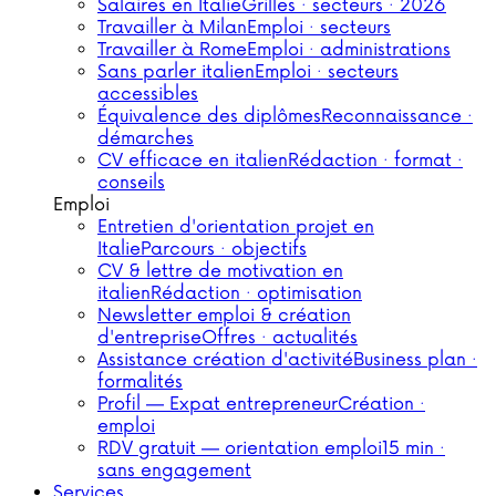
Salaires en Italie
Grilles · secteurs · 2026
Travailler à Milan
Emploi · secteurs
Travailler à Rome
Emploi · administrations
Sans parler italien
Emploi · secteurs
accessibles
Équivalence des diplômes
Reconnaissance ·
démarches
CV efficace en italien
Rédaction · format ·
conseils
Emploi
Entretien d'orientation projet en
Italie
Parcours · objectifs
CV & lettre de motivation en
italien
Rédaction · optimisation
Newsletter emploi & création
d'entreprise
Offres · actualités
Assistance création d'activité
Business plan ·
formalités
Profil — Expat entrepreneur
Création ·
emploi
RDV gratuit — orientation emploi
15 min ·
sans engagement
Services