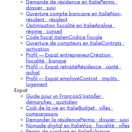
Demande de résidence en Italie
Permis ·
dossier · suivi
Ouverture compte bancaire en Italie
Non-
résident · résident
Optimisation fiscalité en Italie
Analyse ·
régime · conseil
Code fiscal italien
Codice fiscale
Ouverture de compteurs en Italie
Contrats ·
activation
Profil — Expat entrepreneur
Création ·
fiscalité · banque
Profil — Expat retraité
Résidence · santé ·
achat
Profil — Expat employé
Contrat · impôts ·
logement
Expat
Guide pour un Français
S'installer ·
démarches · quotidien
Coût de la vie en Italie
Budget · villes ·
comparaisons
Demander la résidence
Permis · dossier · suivi
Nomade digital en Italie
Visa · fiscalité · villes
Permis de conduire en Italie
Échange ·