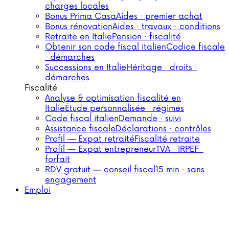
charges locales
Bonus Prima Casa
Aides · premier achat
Bonus rénovation
Aides · travaux · conditions
Retraite en Italie
Pension · fiscalité
Obtenir son code fiscal italien
Codice fiscale
· démarches
Successions en Italie
Héritage · droits ·
démarches
Fiscalité
Analyse & optimisation fiscalité en
Italie
Étude personnalisée · régimes
Code fiscal italien
Demande · suivi
Assistance fiscale
Déclarations · contrôles
Profil — Expat retraité
Fiscalité retraite
Profil — Expat entrepreneur
TVA · IRPEF ·
forfait
RDV gratuit — conseil fiscal
15 min · sans
engagement
Emploi