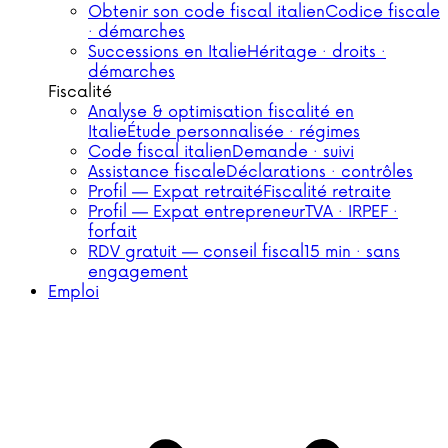
Obtenir son code fiscal italien
Codice fiscale
· démarches
Successions en Italie
Héritage · droits ·
démarches
Fiscalité
Analyse & optimisation fiscalité en
Italie
Étude personnalisée · régimes
Code fiscal italien
Demande · suivi
Assistance fiscale
Déclarations · contrôles
Profil — Expat retraité
Fiscalité retraite
Profil — Expat entrepreneur
TVA · IRPEF ·
forfait
RDV gratuit — conseil fiscal
15 min · sans
engagement
Emploi