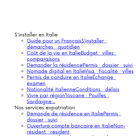
S'installer en Italie
Guide pour un Français
S'installer ·
démarches · quotidien
Coût de la vie en Italie
Budget · villes ·
comparaisons
Demander la résidence
Permis · dossier · suivi
Nomade digital en Italie
Visa · fiscalité · villes
Permis de conduire en Italie
Échange ·
examen
Nationalité italienne
Conditions · délais
Vivre par région
Toscane · Pouilles ·
Sardaigne…
Nos services expatriation
Demande de résidence en Italie
Permis ·
dossier · suivi
Ouverture compte bancaire en Italie
Non-
résident · résident