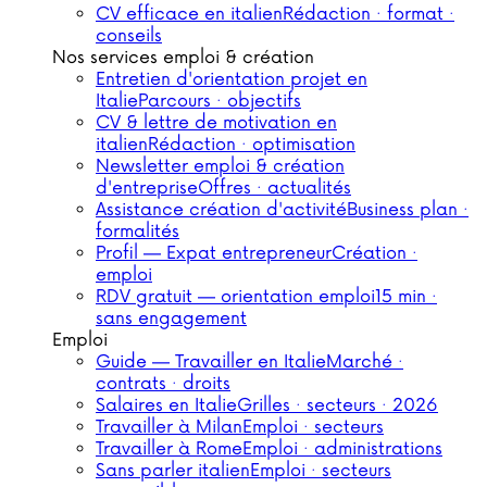
CV efficace en italien
Rédaction · format ·
conseils
Nos services emploi & création
Entretien d'orientation projet en
Italie
Parcours · objectifs
CV & lettre de motivation en
italien
Rédaction · optimisation
Newsletter emploi & création
d'entreprise
Offres · actualités
Assistance création d'activité
Business plan ·
formalités
Profil — Expat entrepreneur
Création ·
emploi
RDV gratuit — orientation emploi
15 min ·
sans engagement
Emploi
Guide — Travailler en Italie
Marché ·
contrats · droits
Salaires en Italie
Grilles · secteurs · 2026
Travailler à Milan
Emploi · secteurs
Travailler à Rome
Emploi · administrations
Sans parler italien
Emploi · secteurs