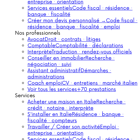
entreprise · orientation
Services essentiels
Code fiscal · résidence ·
banque · fiscalité
Créer mon devis personnalisé →
Code fiscal ·
résidence · banque · fiscalité · emploi
Nos professionnels
Avocat
Droit · contrats · litiges
Comptable
Comptabilité · déclarations
Interprète
Traduction · rendez-vous officiels
Conseiller en immobilier
Recherche ·
négociation · suivi
Assistant administratif
Démarches ·
administrations
Coach emploi
CV · entretiens · marché italien
Voir tous les services
+70 prestations
Services
Acheter une maison en Italie
Recherche ·
crédit · notaire · interprète
S'installer en Italie
Résidence · banque ·
fiscalité · compteurs
Travailler / Créer son activité
Emploi ·
entreprise · orientation
Services essentiels
Code fiscal · résidence ·