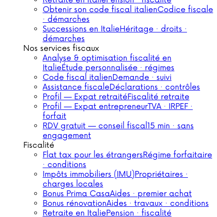
Retraite en Italie
Pension · fiscalité
Obtenir son code fiscal italien
Codice fiscale
· démarches
Successions en Italie
Héritage · droits ·
démarches
Nos services fiscaux
Analyse & optimisation fiscalité en
Italie
Étude personnalisée · régimes
Code fiscal italien
Demande · suivi
Assistance fiscale
Déclarations · contrôles
Profil — Expat retraité
Fiscalité retraite
Profil — Expat entrepreneur
TVA · IRPEF ·
forfait
RDV gratuit — conseil fiscal
15 min · sans
engagement
Fiscalité
Flat tax pour les étrangers
Régime forfaitaire
· conditions
Impôts immobiliers (IMU)
Propriétaires ·
charges locales
Bonus Prima Casa
Aides · premier achat
Bonus rénovation
Aides · travaux · conditions
Retraite en Italie
Pension · fiscalité