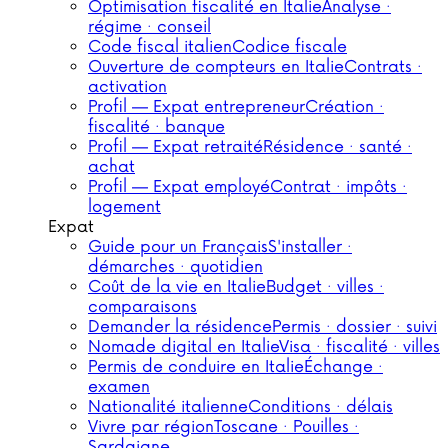
Optimisation fiscalité en Italie
Analyse ·
régime · conseil
Code fiscal italien
Codice fiscale
Ouverture de compteurs en Italie
Contrats ·
activation
Profil — Expat entrepreneur
Création ·
fiscalité · banque
Profil — Expat retraité
Résidence · santé ·
achat
Profil — Expat employé
Contrat · impôts ·
logement
Expat
Guide pour un Français
S'installer ·
démarches · quotidien
Coût de la vie en Italie
Budget · villes ·
comparaisons
Demander la résidence
Permis · dossier · suivi
Nomade digital en Italie
Visa · fiscalité · villes
Permis de conduire en Italie
Échange ·
examen
Nationalité italienne
Conditions · délais
Vivre par région
Toscane · Pouilles ·
Sardaigne…