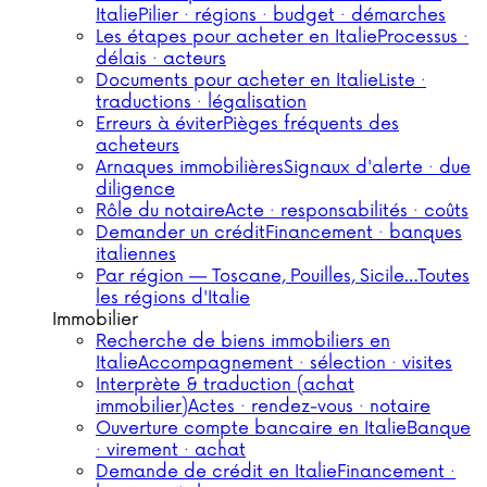
Italie
Pilier · régions · budget · démarches
Les étapes pour acheter en Italie
Processus ·
délais · acteurs
Documents pour acheter en Italie
Liste ·
traductions · légalisation
Erreurs à éviter
Pièges fréquents des
acheteurs
Arnaques immobilières
Signaux d'alerte · due
diligence
Rôle du notaire
Acte · responsabilités · coûts
Demander un crédit
Financement · banques
italiennes
Par région — Toscane, Pouilles, Sicile…
Toutes
les régions d'Italie
Immobilier
Recherche de biens immobiliers en
Italie
Accompagnement · sélection · visites
Interprète & traduction (achat
immobilier)
Actes · rendez-vous · notaire
Ouverture compte bancaire en Italie
Banque
· virement · achat
Demande de crédit en Italie
Financement ·