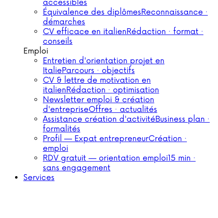
accessibles
Équivalence des diplômes
Reconnaissance ·
démarches
CV efficace en italien
Rédaction · format ·
conseils
Emploi
Entretien d'orientation projet en
Italie
Parcours · objectifs
CV & lettre de motivation en
italien
Rédaction · optimisation
Newsletter emploi & création
d'entreprise
Offres · actualités
Assistance création d'activité
Business plan ·
formalités
Profil — Expat entrepreneur
Création ·
emploi
RDV gratuit — orientation emploi
15 min ·
sans engagement
Services