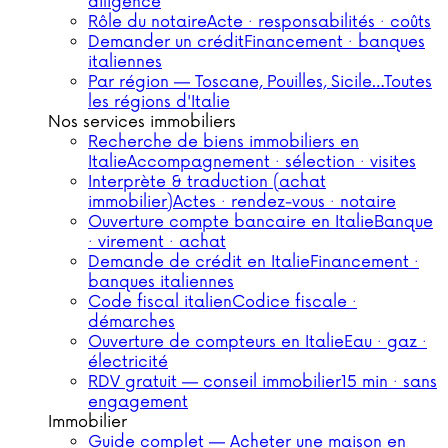
diligence
Rôle du notaire
Acte · responsabilités · coûts
Demander un crédit
Financement · banques
italiennes
Par région — Toscane, Pouilles, Sicile…
Toutes
les régions d'Italie
Nos services immobiliers
Recherche de biens immobiliers en
Italie
Accompagnement · sélection · visites
Interprète & traduction (achat
immobilier)
Actes · rendez-vous · notaire
Ouverture compte bancaire en Italie
Banque
· virement · achat
Demande de crédit en Italie
Financement ·
banques italiennes
Code fiscal italien
Codice fiscale ·
démarches
Ouverture de compteurs en Italie
Eau · gaz ·
électricité
RDV gratuit — conseil immobilier
15 min · sans
engagement
Immobilier
Guide complet — Acheter une maison en