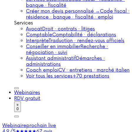
banque · fiscalité
Créer mon devis personnalisé →
Code fiscal ·
résidence · banque · fiscalité · emploi
Services
Avocat
Droit · contrats · litiges
Comptable
Comptabilité · déclarations
Interprète
Traduction · rendez-vous officiels
Conseiller en immobilier
Recherche ·
négociation · suivi
Assistant administratif
Démarches ·
administrations
Coach emploi
CV · entretiens · marché italien
Voir tous les services
+70 prestations
Webinaires
RDV gratuit
0
Webinaire
prochain live
4,9/5
★★★★★
67 avis