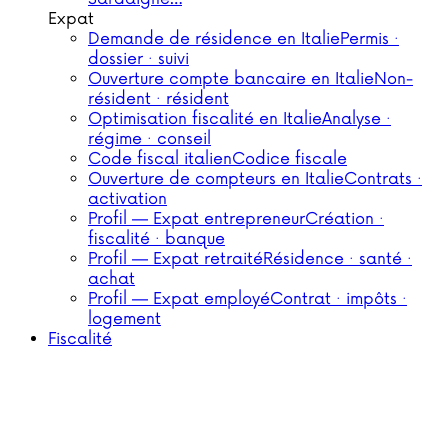
Expat
Demande de résidence en Italie
Permis ·
dossier · suivi
Ouverture compte bancaire en Italie
Non-
résident · résident
Optimisation fiscalité en Italie
Analyse ·
régime · conseil
Code fiscal italien
Codice fiscale
Ouverture de compteurs en Italie
Contrats ·
activation
Profil — Expat entrepreneur
Création ·
fiscalité · banque
Profil — Expat retraité
Résidence · santé ·
achat
Profil — Expat employé
Contrat · impôts ·
logement
Fiscalité