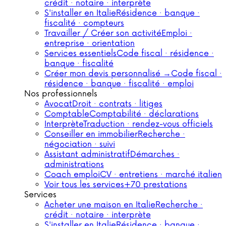
crédit · notaire · interprète
S'installer en Italie
Résidence · banque ·
fiscalité · compteurs
Travailler / Créer son activité
Emploi ·
entreprise · orientation
Services essentiels
Code fiscal · résidence ·
banque · fiscalité
Créer mon devis personnalisé →
Code fiscal ·
résidence · banque · fiscalité · emploi
Nos professionnels
Avocat
Droit · contrats · litiges
Comptable
Comptabilité · déclarations
Interprète
Traduction · rendez-vous officiels
Conseiller en immobilier
Recherche ·
négociation · suivi
Assistant administratif
Démarches ·
administrations
Coach emploi
CV · entretiens · marché italien
Voir tous les services
+70 prestations
Services
Acheter une maison en Italie
Recherche ·
crédit · notaire · interprète
S'installer en Italie
Résidence · banque ·