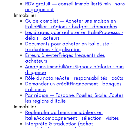
RDV gratuit — conseil immobilier
15 min · sans
engagement
Immobilier
Guide complet — Acheter une maison en
Italie
Pilier · régions · budget · démarches
Les étapes pour acheter en Italie
Processus ·
délais · acteurs
Documents pour acheter en Italie
Liste ·
traductions · légalisation
Erreurs à éviter
Pièges fréquents des
acheteurs
Arnaques immobilières
Signaux d'alerte · due
diligence
Rôle du notaire
Acte · responsabilités · coûts
Demander un crédit
Financement · banques
italiennes
Par région — Toscane, Pouilles, Sicile…
Toutes
les régions d'Italie
Immobilier
Recherche de biens immobiliers en
Italie
Accompagnement · sélection · visites
Interprète & traduction (achat