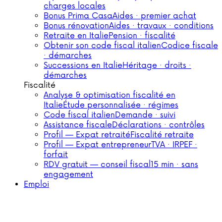
charges locales
Bonus Prima Casa
Aides · premier achat
Bonus rénovation
Aides · travaux · conditions
Retraite en Italie
Pension · fiscalité
Obtenir son code fiscal italien
Codice fiscale
· démarches
Successions en Italie
Héritage · droits ·
démarches
Fiscalité
Analyse & optimisation fiscalité en
Italie
Étude personnalisée · régimes
Code fiscal italien
Demande · suivi
Assistance fiscale
Déclarations · contrôles
Profil — Expat retraité
Fiscalité retraite
Profil — Expat entrepreneur
TVA · IRPEF ·
forfait
RDV gratuit — conseil fiscal
15 min · sans
engagement
Emploi