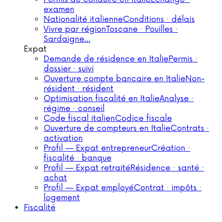
examen
Nationalité italienne
Conditions · délais
Vivre par région
Toscane · Pouilles ·
Sardaigne…
Expat
Demande de résidence en Italie
Permis ·
dossier · suivi
Ouverture compte bancaire en Italie
Non-
résident · résident
Optimisation fiscalité en Italie
Analyse ·
régime · conseil
Code fiscal italien
Codice fiscale
Ouverture de compteurs en Italie
Contrats ·
activation
Profil — Expat entrepreneur
Création ·
fiscalité · banque
Profil — Expat retraité
Résidence · santé ·
achat
Profil — Expat employé
Contrat · impôts ·
logement
Fiscalité