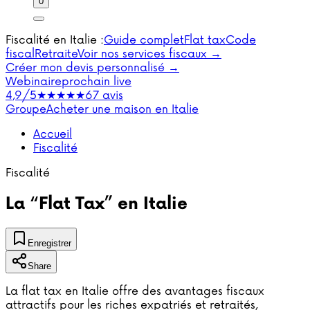
0
Fiscalité en Italie :
Guide complet
Flat tax
Code
fiscal
Retraite
Voir nos services fiscaux →
Créer mon devis personnalisé →
Webinaire
prochain live
4,9/5
★★★★★
67 avis
Groupe
Acheter une maison en Italie
Accueil
Fiscalité
Fiscalité
La “Flat Tax” en Italie
Enregistrer
Share
La flat tax en Italie offre des avantages fiscaux
attractifs pour les riches expatriés et retraités,