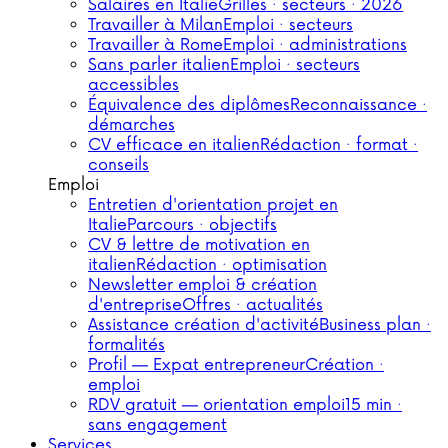
Salaires en Italie
Grilles · secteurs · 2026
Travailler à Milan
Emploi · secteurs
Travailler à Rome
Emploi · administrations
Sans parler italien
Emploi · secteurs
accessibles
Équivalence des diplômes
Reconnaissance ·
démarches
CV efficace en italien
Rédaction · format ·
conseils
Emploi
Entretien d'orientation projet en
Italie
Parcours · objectifs
CV & lettre de motivation en
italien
Rédaction · optimisation
Newsletter emploi & création
d'entreprise
Offres · actualités
Assistance création d'activité
Business plan ·
formalités
Profil — Expat entrepreneur
Création ·
emploi
RDV gratuit — orientation emploi
15 min ·
sans engagement
Services