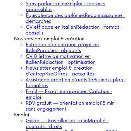
Sans parler italien
Emploi · secteurs
accessibles
Équivalence des diplômes
Reconnaissance ·
démarches
CV efficace en italien
Rédaction · format ·
conseils
Nos services emploi & création
Entretien d'orientation projet en
Italie
Parcours · objectifs
CV & lettre de motivation en
italien
Rédaction · optimisation
Newsletter emploi & création
d'entreprise
Offres · actualités
Assistance création d'activité
Business plan ·
formalités
Profil — Expat entrepreneur
Création ·
emploi
RDV gratuit — orientation emploi
15 min ·
sans engagement
Emploi
Guide — Travailler en Italie
Marché ·
contrats · droits