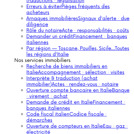
traductions · légalisation
Erreurs à éviter
Pièges fréquents des
acheteurs
Arnaques immobilières
Signaux d'alerte · due
diligence
Rôle du notaire
Acte · responsabilités · coûts
Demander un crédit
Financement · banques
italiennes
Par région — Toscane, Pouilles, Sicile…
Toutes
les régions d'Italie
Nos services immobiliers
Recherche de biens immobiliers en
Italie
Accompagnement · sélection · visites
Interprète & traduction (achat
immobilier)
Actes · rendez-vous · notaire
Ouverture compte bancaire en Italie
Banque
· virement · achat
Demande de crédit en Italie
Financement ·
banques italiennes
Code fiscal italien
Codice fiscale ·
démarches
Ouverture de compteurs en Italie
Eau · gaz ·
électricité