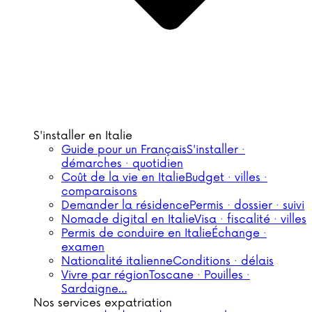
S'installer en Italie
Guide pour un Français
S'installer ·
démarches · quotidien
Coût de la vie en Italie
Budget · villes ·
comparaisons
Demander la résidence
Permis · dossier · suivi
Nomade digital en Italie
Visa · fiscalité · villes
Permis de conduire en Italie
Échange ·
examen
Nationalité italienne
Conditions · délais
Vivre par région
Toscane · Pouilles ·
Sardaigne…
Nos services expatriation