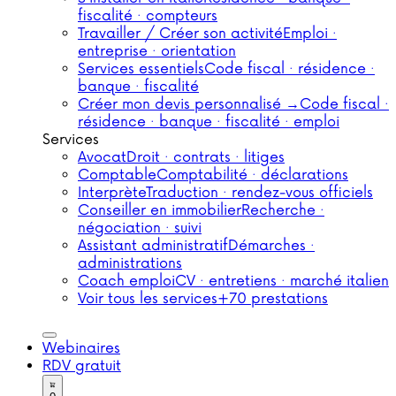
fiscalité · compteurs
Travailler / Créer son activité
Emploi ·
entreprise · orientation
Services essentiels
Code fiscal · résidence ·
banque · fiscalité
Créer mon devis personnalisé →
Code fiscal ·
résidence · banque · fiscalité · emploi
Services
Avocat
Droit · contrats · litiges
Comptable
Comptabilité · déclarations
Interprète
Traduction · rendez-vous officiels
Conseiller en immobilier
Recherche ·
négociation · suivi
Assistant administratif
Démarches ·
administrations
Coach emploi
CV · entretiens · marché italien
Voir tous les services
+70 prestations
Webinaires
RDV gratuit