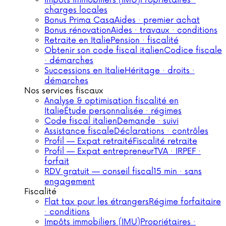
Impôts immobiliers (IMU)
Propriétaires ·
charges locales
Bonus Prima Casa
Aides · premier achat
Bonus rénovation
Aides · travaux · conditions
Retraite en Italie
Pension · fiscalité
Obtenir son code fiscal italien
Codice fiscale
· démarches
Successions en Italie
Héritage · droits ·
démarches
Nos services fiscaux
Analyse & optimisation fiscalité en
Italie
Étude personnalisée · régimes
Code fiscal italien
Demande · suivi
Assistance fiscale
Déclarations · contrôles
Profil — Expat retraité
Fiscalité retraite
Profil — Expat entrepreneur
TVA · IRPEF ·
forfait
RDV gratuit — conseil fiscal
15 min · sans
engagement
Fiscalité
Flat tax pour les étrangers
Régime forfaitaire
· conditions
Impôts immobiliers (IMU)
Propriétaires ·