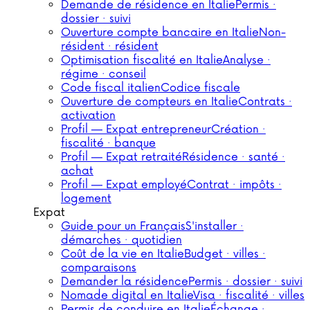
Demande de résidence en Italie
Permis ·
dossier · suivi
Ouverture compte bancaire en Italie
Non-
résident · résident
Optimisation fiscalité en Italie
Analyse ·
régime · conseil
Code fiscal italien
Codice fiscale
Ouverture de compteurs en Italie
Contrats ·
activation
Profil — Expat entrepreneur
Création ·
fiscalité · banque
Profil — Expat retraité
Résidence · santé ·
achat
Profil — Expat employé
Contrat · impôts ·
logement
Expat
Guide pour un Français
S'installer ·
démarches · quotidien
Coût de la vie en Italie
Budget · villes ·
comparaisons
Demander la résidence
Permis · dossier · suivi
Nomade digital en Italie
Visa · fiscalité · villes
Permis de conduire en Italie
Échange ·