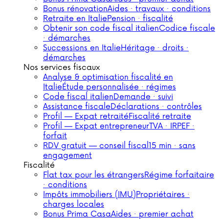
Bonus rénovation
Aides · travaux · conditions
Retraite en Italie
Pension · fiscalité
Obtenir son code fiscal italien
Codice fiscale
· démarches
Successions en Italie
Héritage · droits ·
démarches
Nos services fiscaux
Analyse & optimisation fiscalité en
Italie
Étude personnalisée · régimes
Code fiscal italien
Demande · suivi
Assistance fiscale
Déclarations · contrôles
Profil — Expat retraité
Fiscalité retraite
Profil — Expat entrepreneur
TVA · IRPEF ·
forfait
RDV gratuit — conseil fiscal
15 min · sans
engagement
Fiscalité
Flat tax pour les étrangers
Régime forfaitaire
· conditions
Impôts immobiliers (IMU)
Propriétaires ·
charges locales
Bonus Prima Casa
Aides · premier achat