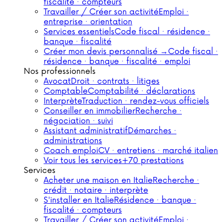
fiscalité · compteurs
Travailler / Créer son activité
Emploi ·
entreprise · orientation
Services essentiels
Code fiscal · résidence ·
banque · fiscalité
Créer mon devis personnalisé →
Code fiscal ·
résidence · banque · fiscalité · emploi
Nos professionnels
Avocat
Droit · contrats · litiges
Comptable
Comptabilité · déclarations
Interprète
Traduction · rendez-vous officiels
Conseiller en immobilier
Recherche ·
négociation · suivi
Assistant administratif
Démarches ·
administrations
Coach emploi
CV · entretiens · marché italien
Voir tous les services
+70 prestations
Services
Acheter une maison en Italie
Recherche ·
crédit · notaire · interprète
S'installer en Italie
Résidence · banque ·
fiscalité · compteurs
Travailler / Créer son activité
Emploi ·