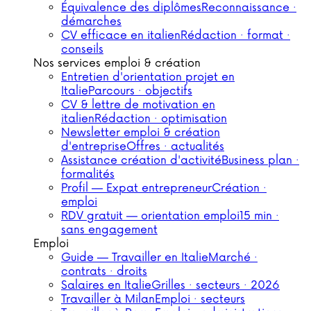
Équivalence des diplômes
Reconnaissance ·
démarches
CV efficace en italien
Rédaction · format ·
conseils
Nos services emploi & création
Entretien d'orientation projet en
Italie
Parcours · objectifs
CV & lettre de motivation en
italien
Rédaction · optimisation
Newsletter emploi & création
d'entreprise
Offres · actualités
Assistance création d'activité
Business plan ·
formalités
Profil — Expat entrepreneur
Création ·
emploi
RDV gratuit — orientation emploi
15 min ·
sans engagement
Emploi
Guide — Travailler en Italie
Marché ·
contrats · droits
Salaires en Italie
Grilles · secteurs · 2026
Travailler à Milan
Emploi · secteurs