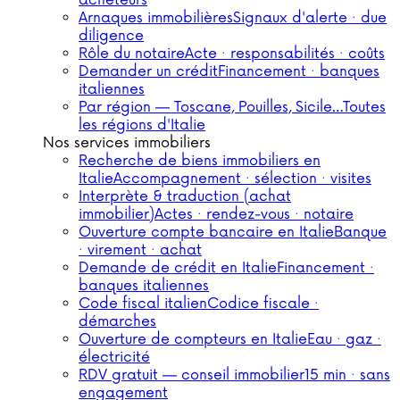
acheteurs
Arnaques immobilières
Signaux d'alerte · due
diligence
Rôle du notaire
Acte · responsabilités · coûts
Demander un crédit
Financement · banques
italiennes
Par région — Toscane, Pouilles, Sicile…
Toutes
les régions d'Italie
Nos services immobiliers
Recherche de biens immobiliers en
Italie
Accompagnement · sélection · visites
Interprète & traduction (achat
immobilier)
Actes · rendez-vous · notaire
Ouverture compte bancaire en Italie
Banque
· virement · achat
Demande de crédit en Italie
Financement ·
banques italiennes
Code fiscal italien
Codice fiscale ·
démarches
Ouverture de compteurs en Italie
Eau · gaz ·
électricité
RDV gratuit — conseil immobilier
15 min · sans
engagement