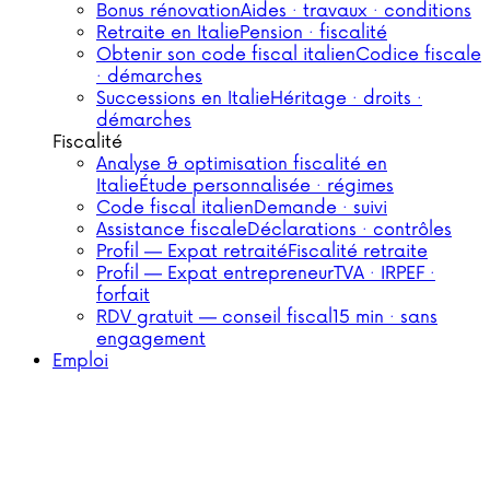
Bonus rénovation
Aides · travaux · conditions
Retraite en Italie
Pension · fiscalité
Obtenir son code fiscal italien
Codice fiscale
· démarches
Successions en Italie
Héritage · droits ·
démarches
Fiscalité
Analyse & optimisation fiscalité en
Italie
Étude personnalisée · régimes
Code fiscal italien
Demande · suivi
Assistance fiscale
Déclarations · contrôles
Profil — Expat retraité
Fiscalité retraite
Profil — Expat entrepreneur
TVA · IRPEF ·
forfait
RDV gratuit — conseil fiscal
15 min · sans
engagement
Emploi