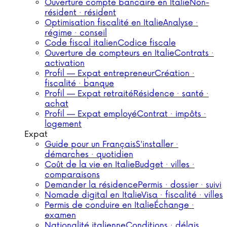
Ouverture compte bancaire en Italie
Non-
résident · résident
Optimisation fiscalité en Italie
Analyse ·
régime · conseil
Code fiscal italien
Codice fiscale
Ouverture de compteurs en Italie
Contrats ·
activation
Profil — Expat entrepreneur
Création ·
fiscalité · banque
Profil — Expat retraité
Résidence · santé ·
achat
Profil — Expat employé
Contrat · impôts ·
logement
Expat
Guide pour un Français
S'installer ·
démarches · quotidien
Coût de la vie en Italie
Budget · villes ·
comparaisons
Demander la résidence
Permis · dossier · suivi
Nomade digital en Italie
Visa · fiscalité · villes
Permis de conduire en Italie
Échange ·
examen
Nationalité italienne
Conditions · délais