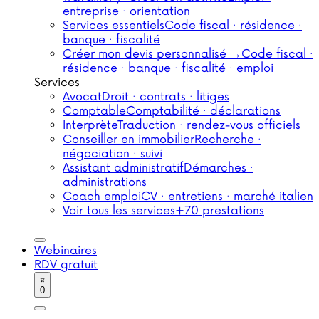
entreprise · orientation
Services essentiels
Code fiscal · résidence ·
banque · fiscalité
Créer mon devis personnalisé →
Code fiscal ·
résidence · banque · fiscalité · emploi
Services
Avocat
Droit · contrats · litiges
Comptable
Comptabilité · déclarations
Interprète
Traduction · rendez-vous officiels
Conseiller en immobilier
Recherche ·
négociation · suivi
Assistant administratif
Démarches ·
administrations
Coach emploi
CV · entretiens · marché italien
Voir tous les services
+70 prestations
Webinaires
RDV gratuit
0