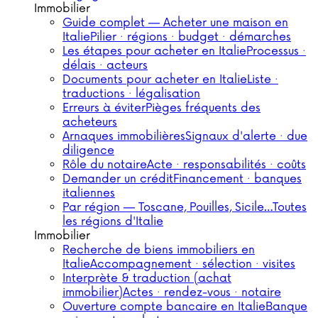
Immobilier
Guide complet — Acheter une maison en
Italie
Pilier · régions · budget · démarches
Les étapes pour acheter en Italie
Processus ·
délais · acteurs
Documents pour acheter en Italie
Liste ·
traductions · légalisation
Erreurs à éviter
Pièges fréquents des
acheteurs
Arnaques immobilières
Signaux d'alerte · due
diligence
Rôle du notaire
Acte · responsabilités · coûts
Demander un crédit
Financement · banques
italiennes
Par région — Toscane, Pouilles, Sicile…
Toutes
les régions d'Italie
Immobilier
Recherche de biens immobiliers en
Italie
Accompagnement · sélection · visites
Interprète & traduction (achat
immobilier)
Actes · rendez-vous · notaire
Ouverture compte bancaire en Italie
Banque