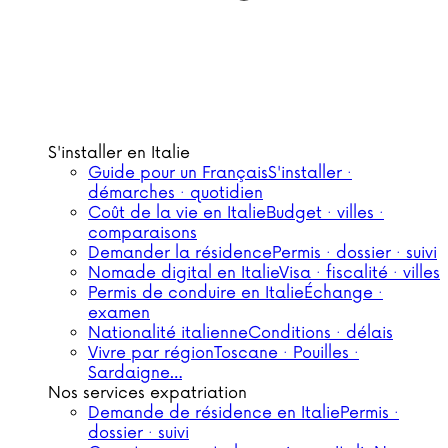
S'installer en Italie
Guide pour un Français
S'installer ·
démarches · quotidien
Coût de la vie en Italie
Budget · villes ·
comparaisons
Demander la résidence
Permis · dossier · suivi
Nomade digital en Italie
Visa · fiscalité · villes
Permis de conduire en Italie
Échange ·
examen
Nationalité italienne
Conditions · délais
Vivre par région
Toscane · Pouilles ·
Sardaigne…
Nos services expatriation
Demande de résidence en Italie
Permis ·
dossier · suivi