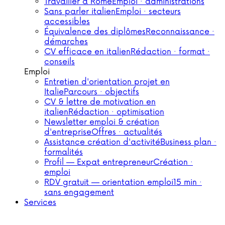
Travailler à Rome
Emploi · administrations
Sans parler italien
Emploi · secteurs
accessibles
Équivalence des diplômes
Reconnaissance ·
démarches
CV efficace en italien
Rédaction · format ·
conseils
Emploi
Entretien d'orientation projet en
Italie
Parcours · objectifs
CV & lettre de motivation en
italien
Rédaction · optimisation
Newsletter emploi & création
d'entreprise
Offres · actualités
Assistance création d'activité
Business plan ·
formalités
Profil — Expat entrepreneur
Création ·
emploi
RDV gratuit — orientation emploi
15 min ·
sans engagement
Services