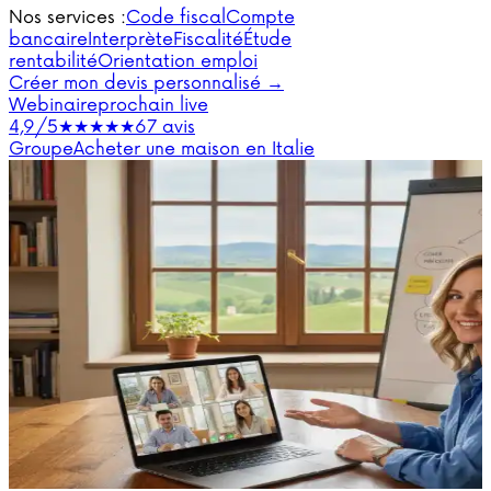
Nos services :
Code fiscal
Compte
bancaire
Interprète
Fiscalité
Étude
rentabilité
Orientation emploi
Créer mon devis personnalisé →
Webinaire
prochain live
4,9/5
★★★★★
67 avis
Groupe
Acheter une maison en Italie