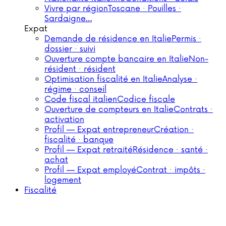
Vivre par région
Toscane · Pouilles ·
Sardaigne…
Expat
Demande de résidence en Italie
Permis ·
dossier · suivi
Ouverture compte bancaire en Italie
Non-
résident · résident
Optimisation fiscalité en Italie
Analyse ·
régime · conseil
Code fiscal italien
Codice fiscale
Ouverture de compteurs en Italie
Contrats ·
activation
Profil — Expat entrepreneur
Création ·
fiscalité · banque
Profil — Expat retraité
Résidence · santé ·
achat
Profil — Expat employé
Contrat · impôts ·
logement
Fiscalité