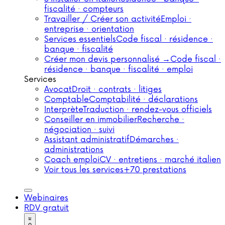
fiscalité · compteurs
Travailler / Créer son activité
Emploi ·
entreprise · orientation
Services essentiels
Code fiscal · résidence ·
banque · fiscalité
Créer mon devis personnalisé →
Code fiscal ·
résidence · banque · fiscalité · emploi
Services
Avocat
Droit · contrats · litiges
Comptable
Comptabilité · déclarations
Interprète
Traduction · rendez-vous officiels
Conseiller en immobilier
Recherche ·
négociation · suivi
Assistant administratif
Démarches ·
administrations
Coach emploi
CV · entretiens · marché italien
Voir tous les services
+70 prestations
Webinaires
RDV gratuit