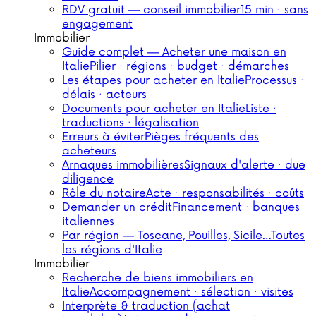
RDV gratuit — conseil immobilier
15 min · sans
engagement
Immobilier
Guide complet — Acheter une maison en
Italie
Pilier · régions · budget · démarches
Les étapes pour acheter en Italie
Processus ·
délais · acteurs
Documents pour acheter en Italie
Liste ·
traductions · légalisation
Erreurs à éviter
Pièges fréquents des
acheteurs
Arnaques immobilières
Signaux d'alerte · due
diligence
Rôle du notaire
Acte · responsabilités · coûts
Demander un crédit
Financement · banques
italiennes
Par région — Toscane, Pouilles, Sicile…
Toutes
les régions d'Italie
Immobilier
Recherche de biens immobiliers en
Italie
Accompagnement · sélection · visites
Interprète & traduction (achat