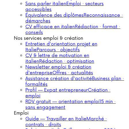
Sans parler italien
Emploi · secteurs
accessibles
Équivalence des diplômes
Reconnaissance ·
démarches
CV efficace en italien
Rédaction · format ·
conseils
Nos services emploi & création
Entretien d'orientation projet en
Italie
Parcours · objectifs
CV & lettre de motivation en
italien
Rédaction · optimisation
Newsletter emploi & création
d'entreprise
Offres · actualités
Assistance création d'activité
Business plan ·
formalités
Profil — Expat entrepreneur
Création ·
emploi
RDV gratuit — orientation emploi
15 min ·
sans engagement
Emploi
Guide — Travailler en Italie
Marché ·
contrats · droits