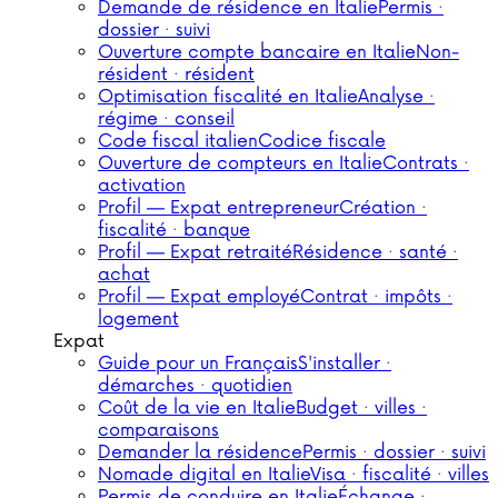
Demande de résidence en Italie
Permis ·
dossier · suivi
Ouverture compte bancaire en Italie
Non-
résident · résident
Optimisation fiscalité en Italie
Analyse ·
régime · conseil
Code fiscal italien
Codice fiscale
Ouverture de compteurs en Italie
Contrats ·
activation
Profil — Expat entrepreneur
Création ·
fiscalité · banque
Profil — Expat retraité
Résidence · santé ·
achat
Profil — Expat employé
Contrat · impôts ·
logement
Expat
Guide pour un Français
S'installer ·
démarches · quotidien
Coût de la vie en Italie
Budget · villes ·
comparaisons
Demander la résidence
Permis · dossier · suivi
Nomade digital en Italie
Visa · fiscalité · villes
Permis de conduire en Italie
Échange ·