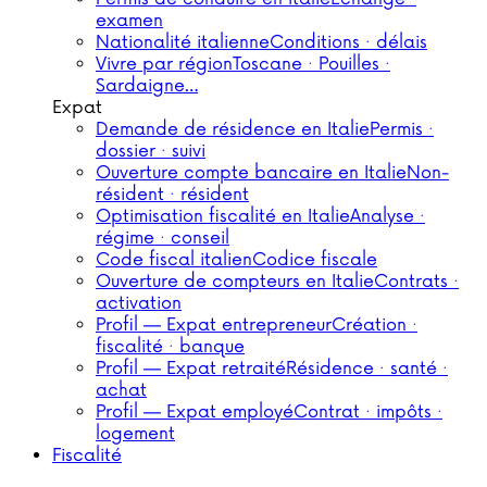
examen
Nationalité italienne
Conditions · délais
Vivre par région
Toscane · Pouilles ·
Sardaigne…
Expat
Demande de résidence en Italie
Permis ·
dossier · suivi
Ouverture compte bancaire en Italie
Non-
résident · résident
Optimisation fiscalité en Italie
Analyse ·
régime · conseil
Code fiscal italien
Codice fiscale
Ouverture de compteurs en Italie
Contrats ·
activation
Profil — Expat entrepreneur
Création ·
fiscalité · banque
Profil — Expat retraité
Résidence · santé ·
achat
Profil — Expat employé
Contrat · impôts ·
logement
Fiscalité