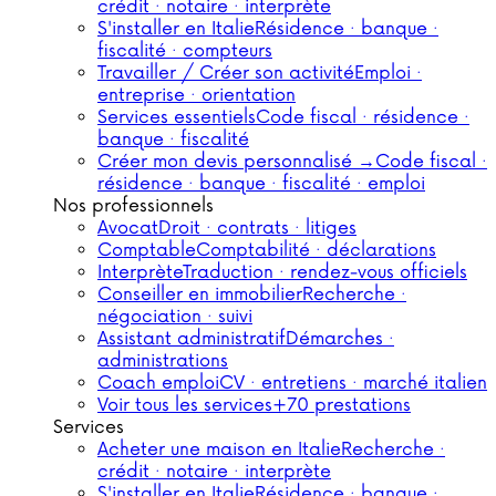
crédit · notaire · interprète
S'installer en Italie
Résidence · banque ·
fiscalité · compteurs
Travailler / Créer son activité
Emploi ·
entreprise · orientation
Services essentiels
Code fiscal · résidence ·
banque · fiscalité
Créer mon devis personnalisé →
Code fiscal ·
résidence · banque · fiscalité · emploi
Nos professionnels
Avocat
Droit · contrats · litiges
Comptable
Comptabilité · déclarations
Interprète
Traduction · rendez-vous officiels
Conseiller en immobilier
Recherche ·
négociation · suivi
Assistant administratif
Démarches ·
administrations
Coach emploi
CV · entretiens · marché italien
Voir tous les services
+70 prestations
Services
Acheter une maison en Italie
Recherche ·
crédit · notaire · interprète
S'installer en Italie
Résidence · banque ·