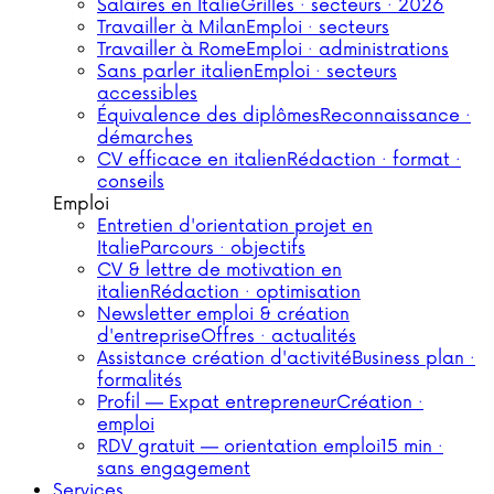
Salaires en Italie
Grilles · secteurs · 2026
Travailler à Milan
Emploi · secteurs
Travailler à Rome
Emploi · administrations
Sans parler italien
Emploi · secteurs
accessibles
Équivalence des diplômes
Reconnaissance ·
démarches
CV efficace en italien
Rédaction · format ·
conseils
Emploi
Entretien d'orientation projet en
Italie
Parcours · objectifs
CV & lettre de motivation en
italien
Rédaction · optimisation
Newsletter emploi & création
d'entreprise
Offres · actualités
Assistance création d'activité
Business plan ·
formalités
Profil — Expat entrepreneur
Création ·
emploi
RDV gratuit — orientation emploi
15 min ·
sans engagement
Services