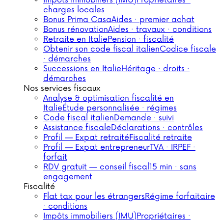
Impôts immobiliers (IMU)
Propriétaires ·
charges locales
Bonus Prima Casa
Aides · premier achat
Bonus rénovation
Aides · travaux · conditions
Retraite en Italie
Pension · fiscalité
Obtenir son code fiscal italien
Codice fiscale
· démarches
Successions en Italie
Héritage · droits ·
démarches
Nos services fiscaux
Analyse & optimisation fiscalité en
Italie
Étude personnalisée · régimes
Code fiscal italien
Demande · suivi
Assistance fiscale
Déclarations · contrôles
Profil — Expat retraité
Fiscalité retraite
Profil — Expat entrepreneur
TVA · IRPEF ·
forfait
RDV gratuit — conseil fiscal
15 min · sans
engagement
Fiscalité
Flat tax pour les étrangers
Régime forfaitaire
· conditions
Impôts immobiliers (IMU)
Propriétaires ·