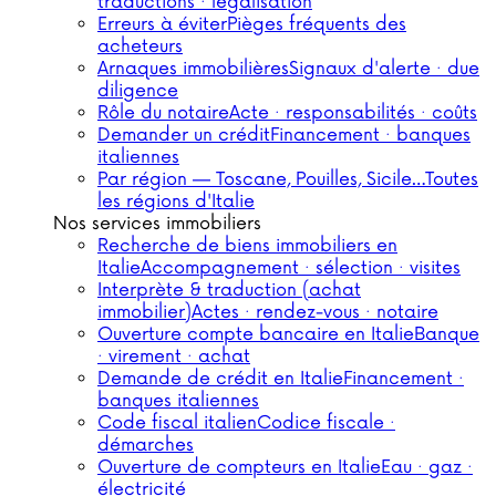
traductions · légalisation
Erreurs à éviter
Pièges fréquents des
acheteurs
Arnaques immobilières
Signaux d'alerte · due
diligence
Rôle du notaire
Acte · responsabilités · coûts
Demander un crédit
Financement · banques
italiennes
Par région — Toscane, Pouilles, Sicile…
Toutes
les régions d'Italie
Nos services immobiliers
Recherche de biens immobiliers en
Italie
Accompagnement · sélection · visites
Interprète & traduction (achat
immobilier)
Actes · rendez-vous · notaire
Ouverture compte bancaire en Italie
Banque
· virement · achat
Demande de crédit en Italie
Financement ·
banques italiennes
Code fiscal italien
Codice fiscale ·
démarches
Ouverture de compteurs en Italie
Eau · gaz ·
électricité