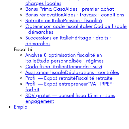
charges locales
Bonus Prima Casa
Aides · premier achat
Bonus rénovation
Aides · travaux · conditions
Retraite en Italie
Pension · fiscalité
Obtenir son code fiscal italien
Codice fiscale
· démarches
Successions en Italie
Héritage · droits ·
démarches
Fiscalité
Analyse & optimisation fiscalité en
Italie
Étude personnalisée · régimes
Code fiscal italien
Demande · suivi
Assistance fiscale
Déclarations · contrôles
Profil — Expat retraité
Fiscalité retraite
Profil — Expat entrepreneur
TVA · IRPEF ·
forfait
RDV gratuit — conseil fiscal
15 min · sans
engagement
Emploi