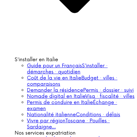
S'installer en Italie
Guide pour un Français
S'installer ·
démarches · quotidien
Coût de la vie en Italie
Budget · villes ·
comparaisons
Demander la résidence
Permis · dossier · suivi
Nomade digital en Italie
Visa · fiscalité · villes
Permis de conduire en Italie
Échange ·
examen
Nationalité italienne
Conditions · délais
Vivre par région
Toscane · Pouilles ·
Sardaigne…
Nos services expatriation