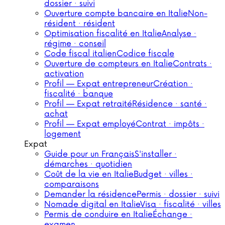
dossier · suivi
Ouverture compte bancaire en Italie
Non-
résident · résident
Optimisation fiscalité en Italie
Analyse ·
régime · conseil
Code fiscal italien
Codice fiscale
Ouverture de compteurs en Italie
Contrats ·
activation
Profil — Expat entrepreneur
Création ·
fiscalité · banque
Profil — Expat retraité
Résidence · santé ·
achat
Profil — Expat employé
Contrat · impôts ·
logement
Expat
Guide pour un Français
S'installer ·
démarches · quotidien
Coût de la vie en Italie
Budget · villes ·
comparaisons
Demander la résidence
Permis · dossier · suivi
Nomade digital en Italie
Visa · fiscalité · villes
Permis de conduire en Italie
Échange ·
examen