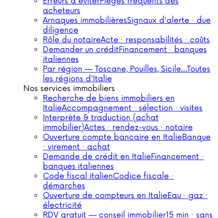
Erreurs à éviter
Pièges fréquents des
acheteurs
Arnaques immobilières
Signaux d'alerte · due
diligence
Rôle du notaire
Acte · responsabilités · coûts
Demander un crédit
Financement · banques
italiennes
Par région — Toscane, Pouilles, Sicile…
Toutes
les régions d'Italie
Nos services immobiliers
Recherche de biens immobiliers en
Italie
Accompagnement · sélection · visites
Interprète & traduction (achat
immobilier)
Actes · rendez-vous · notaire
Ouverture compte bancaire en Italie
Banque
· virement · achat
Demande de crédit en Italie
Financement ·
banques italiennes
Code fiscal italien
Codice fiscale ·
démarches
Ouverture de compteurs en Italie
Eau · gaz ·
électricité
RDV gratuit — conseil immobilier
15 min · sans