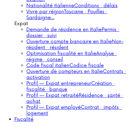
Nationalité italienne
Conditions · délais
Vivre par région
Toscane · Pouilles ·
Sardaigne…
Expat
Demande de résidence en Italie
Permis ·
dossier · suivi
Ouverture compte bancaire en Italie
Non-
résident · résident
Optimisation fiscalité en Italie
Analyse ·
régime · conseil
Code fiscal italien
Codice fiscale
Ouverture de compteurs en Italie
Contrats ·
activation
Profil — Expat entrepreneur
Création ·
fiscalité · banque
Profil — Expat retraité
Résidence · santé ·
achat
Profil — Expat employé
Contrat · impôts ·
logement
Fiscalité