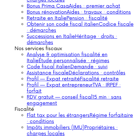
charges locales
Bonus Prima Casa
Aides · premier achat
Bonus rénovation
Aides · travaux · conditions
Retraite en Italie
Pension · fiscalité
Obtenir son code fiscal italien
Codice fiscale
· démarches
Successions en Italie
Héritage · droits ·
démarches
Nos services fiscaux
Analyse & optimisation fiscalité en
Italie
Étude personnalisée · régimes
Code fiscal italien
Demande · suivi
Assistance fiscale
Déclarations · contrôles
Profil — Expat retraité
Fiscalité retraite
Profil — Expat entrepreneur
TVA · IRPEF ·
forfait
RDV gratuit — conseil fiscal
15 min · sans
engagement
Fiscalité
Flat tax pour les étrangers
Régime forfaitaire
· conditions
Impôts immobiliers (IMU)
Propriétaires ·
charges locales