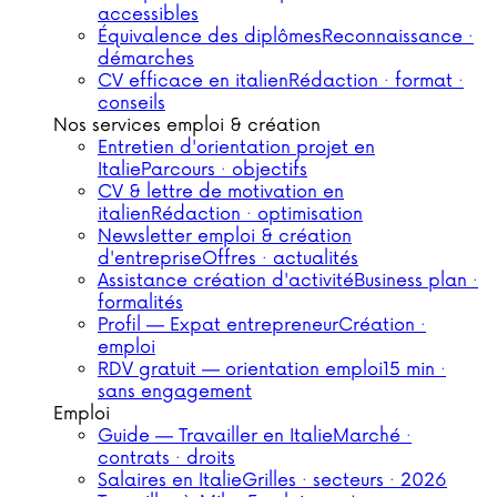
accessibles
Équivalence des diplômes
Reconnaissance ·
démarches
CV efficace en italien
Rédaction · format ·
conseils
Nos services emploi & création
Entretien d'orientation projet en
Italie
Parcours · objectifs
CV & lettre de motivation en
italien
Rédaction · optimisation
Newsletter emploi & création
d'entreprise
Offres · actualités
Assistance création d'activité
Business plan ·
formalités
Profil — Expat entrepreneur
Création ·
emploi
RDV gratuit — orientation emploi
15 min ·
sans engagement
Emploi
Guide — Travailler en Italie
Marché ·
contrats · droits
Salaires en Italie
Grilles · secteurs · 2026