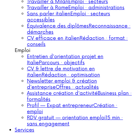
Travailler à Milan
Emploi · secteurs
Travailler à Rome
Emploi · administrations
Sans parler italien
Emploi · secteurs
accessibles
Équivalence des diplômes
Reconnaissance ·
démarches
CV efficace en italien
Rédaction · format ·
conseils
Emploi
Entretien d'orientation projet en
Italie
Parcours · objectifs
CV & lettre de motivation en
italien
Rédaction · optimisation
Newsletter emploi & création
d'entreprise
Offres · actualités
Assistance création d'activité
Business plan ·
formalités
Profil — Expat entrepreneur
Création ·
emploi
RDV gratuit — orientation emploi
15 min ·
sans engagement
Services