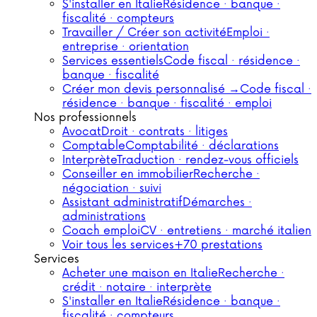
S'installer en Italie
Résidence · banque ·
fiscalité · compteurs
Travailler / Créer son activité
Emploi ·
entreprise · orientation
Services essentiels
Code fiscal · résidence ·
banque · fiscalité
Créer mon devis personnalisé →
Code fiscal ·
résidence · banque · fiscalité · emploi
Nos professionnels
Avocat
Droit · contrats · litiges
Comptable
Comptabilité · déclarations
Interprète
Traduction · rendez-vous officiels
Conseiller en immobilier
Recherche ·
négociation · suivi
Assistant administratif
Démarches ·
administrations
Coach emploi
CV · entretiens · marché italien
Voir tous les services
+70 prestations
Services
Acheter une maison en Italie
Recherche ·
crédit · notaire · interprète
S'installer en Italie
Résidence · banque ·
fiscalité · compteurs