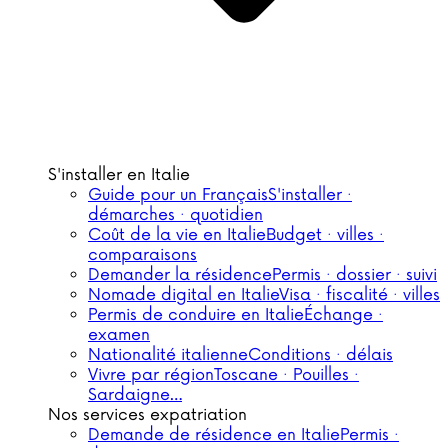
S'installer en Italie
Guide pour un Français
S'installer ·
démarches · quotidien
Coût de la vie en Italie
Budget · villes ·
comparaisons
Demander la résidence
Permis · dossier · suivi
Nomade digital en Italie
Visa · fiscalité · villes
Permis de conduire en Italie
Échange ·
examen
Nationalité italienne
Conditions · délais
Vivre par région
Toscane · Pouilles ·
Sardaigne…
Nos services expatriation
Demande de résidence en Italie
Permis ·