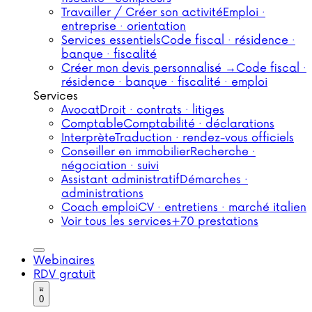
Travailler / Créer son activité
Emploi ·
entreprise · orientation
Services essentiels
Code fiscal · résidence ·
banque · fiscalité
Créer mon devis personnalisé →
Code fiscal ·
résidence · banque · fiscalité · emploi
Services
Avocat
Droit · contrats · litiges
Comptable
Comptabilité · déclarations
Interprète
Traduction · rendez-vous officiels
Conseiller en immobilier
Recherche ·
négociation · suivi
Assistant administratif
Démarches ·
administrations
Coach emploi
CV · entretiens · marché italien
Voir tous les services
+70 prestations
Webinaires
RDV gratuit
0