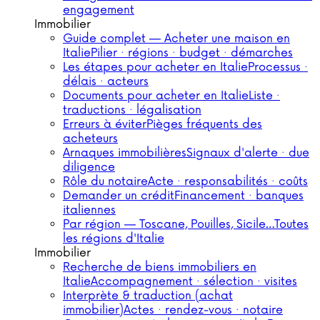
engagement
Immobilier
Guide complet — Acheter une maison en
Italie
Pilier · régions · budget · démarches
Les étapes pour acheter en Italie
Processus ·
délais · acteurs
Documents pour acheter en Italie
Liste ·
traductions · légalisation
Erreurs à éviter
Pièges fréquents des
acheteurs
Arnaques immobilières
Signaux d'alerte · due
diligence
Rôle du notaire
Acte · responsabilités · coûts
Demander un crédit
Financement · banques
italiennes
Par région — Toscane, Pouilles, Sicile…
Toutes
les régions d'Italie
Immobilier
Recherche de biens immobiliers en
Italie
Accompagnement · sélection · visites
Interprète & traduction (achat
immobilier)
Actes · rendez-vous · notaire