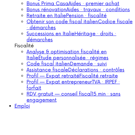
Bonus Prima Casa
Aides · premier achat
Bonus rénovation
Aides · travaux · conditions
Retraite en Italie
Pension · fiscalité
Obtenir son code fiscal italien
Codice fiscale
· démarches
Successions en Italie
Héritage · droits ·
démarches
Fiscalité
Analyse & optimisation fiscalité en
Italie
Étude personnalisée · régimes
Code fiscal italien
Demande · suivi
Assistance fiscale
Déclarations · contrôles
Profil — Expat retraité
Fiscalité retraite
Profil — Expat entrepreneur
TVA · IRPEF ·
forfait
RDV gratuit — conseil fiscal
15 min · sans
engagement
Emploi