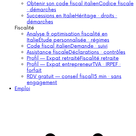
Obtenir son code fiscal italien
Codice fiscale
· démarches
Successions en Italie
Héritage · droits ·
démarches
Fiscalité
Analyse & optimisation fiscalité en
Italie
Étude personnalisée · régimes
Code fiscal italien
Demande · suivi
Assistance fiscale
Déclarations · contrôles
Profil — Expat retraité
Fiscalité retraite
Profil — Expat entrepreneur
TVA · IRPEF ·
forfait
RDV gratuit — conseil fiscal
15 min · sans
engagement
Emploi