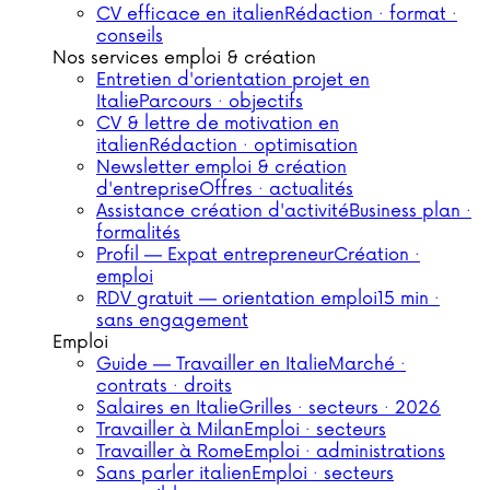
CV efficace en italien
Rédaction · format ·
conseils
Nos services emploi & création
Entretien d'orientation projet en
Italie
Parcours · objectifs
CV & lettre de motivation en
italien
Rédaction · optimisation
Newsletter emploi & création
d'entreprise
Offres · actualités
Assistance création d'activité
Business plan ·
formalités
Profil — Expat entrepreneur
Création ·
emploi
RDV gratuit — orientation emploi
15 min ·
sans engagement
Emploi
Guide — Travailler en Italie
Marché ·
contrats · droits
Salaires en Italie
Grilles · secteurs · 2026
Travailler à Milan
Emploi · secteurs
Travailler à Rome
Emploi · administrations
Sans parler italien
Emploi · secteurs