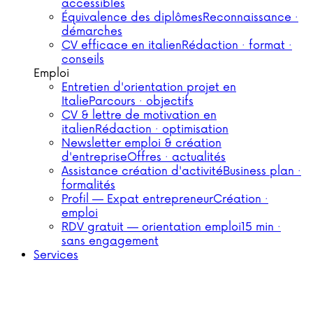
accessibles
Équivalence des diplômes
Reconnaissance ·
démarches
CV efficace en italien
Rédaction · format ·
conseils
Emploi
Entretien d'orientation projet en
Italie
Parcours · objectifs
CV & lettre de motivation en
italien
Rédaction · optimisation
Newsletter emploi & création
d'entreprise
Offres · actualités
Assistance création d'activité
Business plan ·
formalités
Profil — Expat entrepreneur
Création ·
emploi
RDV gratuit — orientation emploi
15 min ·
sans engagement
Services