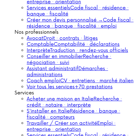
entreprise · orientation
Services essentiels
Code fiscal · résidence ·
banque · fiscalité
Créer mon devis personnalisé →
Code fiscal ·
résidence · banque · fiscalité · emploi
Nos professionnels
Avocat
Droit · contrats · litiges
Comptable
Comptabilité · déclarations
Interprète
Traduction · rendez-vous officiels
Conseiller en immobilier
Recherche ·
négociation · suivi
Assistant administratif
Démarches ·
administrations
Coach emploi
CV · entretiens · marché italien
Voir tous les services
+70 prestations
Services
Acheter une maison en Italie
Recherche ·
crédit · notaire · interprète
S'installer en Italie
Résidence · banque ·
fiscalité · compteurs
Travailler / Créer son activité
Emploi ·
entreprise · orientation
Services essentiels
Code fiscal · résidence ·