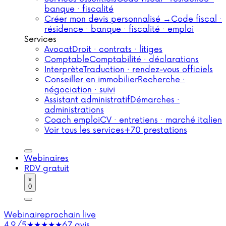
banque · fiscalité
Créer mon devis personnalisé →
Code fiscal ·
résidence · banque · fiscalité · emploi
Services
Avocat
Droit · contrats · litiges
Comptable
Comptabilité · déclarations
Interprète
Traduction · rendez-vous officiels
Conseiller en immobilier
Recherche ·
négociation · suivi
Assistant administratif
Démarches ·
administrations
Coach emploi
CV · entretiens · marché italien
Voir tous les services
+70 prestations
Webinaires
RDV gratuit
0
Webinaire
prochain live
4,9/5
★★★★★
67 avis