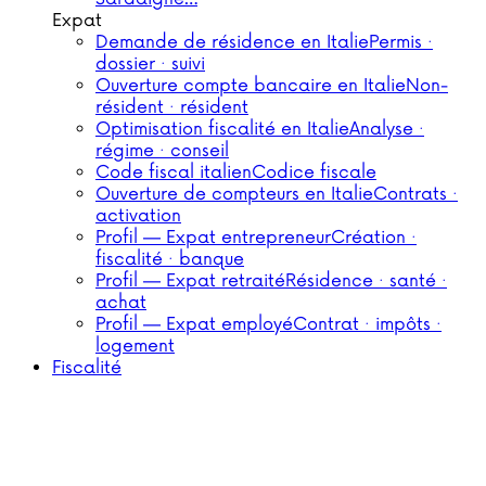
Expat
Demande de résidence en Italie
Permis ·
dossier · suivi
Ouverture compte bancaire en Italie
Non-
résident · résident
Optimisation fiscalité en Italie
Analyse ·
régime · conseil
Code fiscal italien
Codice fiscale
Ouverture de compteurs en Italie
Contrats ·
activation
Profil — Expat entrepreneur
Création ·
fiscalité · banque
Profil — Expat retraité
Résidence · santé ·
achat
Profil — Expat employé
Contrat · impôts ·
logement
Fiscalité