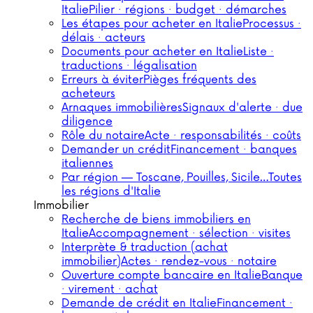
Italie
Pilier · régions · budget · démarches
Les étapes pour acheter en Italie
Processus ·
délais · acteurs
Documents pour acheter en Italie
Liste ·
traductions · légalisation
Erreurs à éviter
Pièges fréquents des
acheteurs
Arnaques immobilières
Signaux d'alerte · due
diligence
Rôle du notaire
Acte · responsabilités · coûts
Demander un crédit
Financement · banques
italiennes
Par région — Toscane, Pouilles, Sicile…
Toutes
les régions d'Italie
Immobilier
Recherche de biens immobiliers en
Italie
Accompagnement · sélection · visites
Interprète & traduction (achat
immobilier)
Actes · rendez-vous · notaire
Ouverture compte bancaire en Italie
Banque
· virement · achat
Demande de crédit en Italie
Financement ·