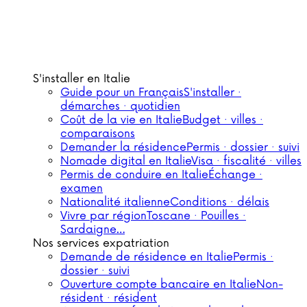
S'installer en Italie
Guide pour un Français
S'installer ·
démarches · quotidien
Coût de la vie en Italie
Budget · villes ·
comparaisons
Demander la résidence
Permis · dossier · suivi
Nomade digital en Italie
Visa · fiscalité · villes
Permis de conduire en Italie
Échange ·
examen
Nationalité italienne
Conditions · délais
Vivre par région
Toscane · Pouilles ·
Sardaigne…
Nos services expatriation
Demande de résidence en Italie
Permis ·
dossier · suivi
Ouverture compte bancaire en Italie
Non-
résident · résident