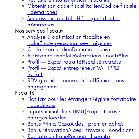
Retraite en Italie
Pension · fiscalité
Obtenir son code fiscal italien
Codice fiscale
· démarches
Successions en Italie
Héritage · droits ·
démarches
Nos services fiscaux
Analyse & optimisation fiscalité en
Italie
Étude personnalisée · régimes
Code fiscal italien
Demande · suivi
Assistance fiscale
Déclarations · contrôles
Profil — Expat retraité
Fiscalité retraite
Profil — Expat entrepreneur
TVA · IRPEF ·
forfait
RDV gratuit — conseil fiscal
15 min · sans
engagement
Fiscalité
Flat tax pour les étrangers
Régime forfaitaire
· conditions
Impôts immobiliers (IMU)
Propriétaires ·
charges locales
Bonus Prima Casa
Aides · premier achat
Bonus rénovation
Aides · travaux · conditions
Retraite en Italie
Pension · fiscalité