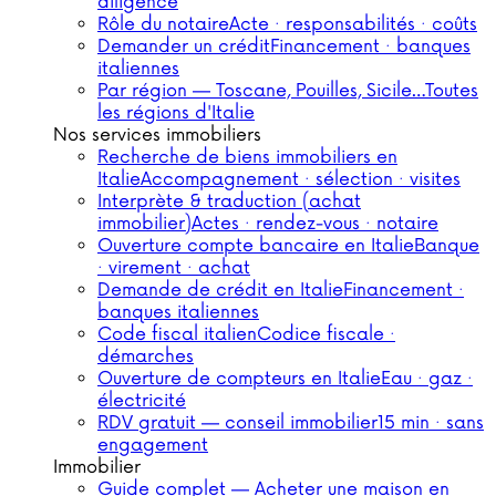
diligence
Rôle du notaire
Acte · responsabilités · coûts
Demander un crédit
Financement · banques
italiennes
Par région — Toscane, Pouilles, Sicile…
Toutes
les régions d'Italie
Nos services immobiliers
Recherche de biens immobiliers en
Italie
Accompagnement · sélection · visites
Interprète & traduction (achat
immobilier)
Actes · rendez-vous · notaire
Ouverture compte bancaire en Italie
Banque
· virement · achat
Demande de crédit en Italie
Financement ·
banques italiennes
Code fiscal italien
Codice fiscale ·
démarches
Ouverture de compteurs en Italie
Eau · gaz ·
électricité
RDV gratuit — conseil immobilier
15 min · sans
engagement
Immobilier
Guide complet — Acheter une maison en