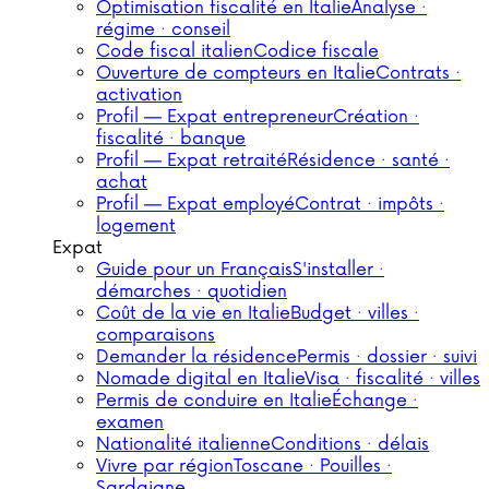
Optimisation fiscalité en Italie
Analyse ·
régime · conseil
Code fiscal italien
Codice fiscale
Ouverture de compteurs en Italie
Contrats ·
activation
Profil — Expat entrepreneur
Création ·
fiscalité · banque
Profil — Expat retraité
Résidence · santé ·
achat
Profil — Expat employé
Contrat · impôts ·
logement
Expat
Guide pour un Français
S'installer ·
démarches · quotidien
Coût de la vie en Italie
Budget · villes ·
comparaisons
Demander la résidence
Permis · dossier · suivi
Nomade digital en Italie
Visa · fiscalité · villes
Permis de conduire en Italie
Échange ·
examen
Nationalité italienne
Conditions · délais
Vivre par région
Toscane · Pouilles ·
Sardaigne…