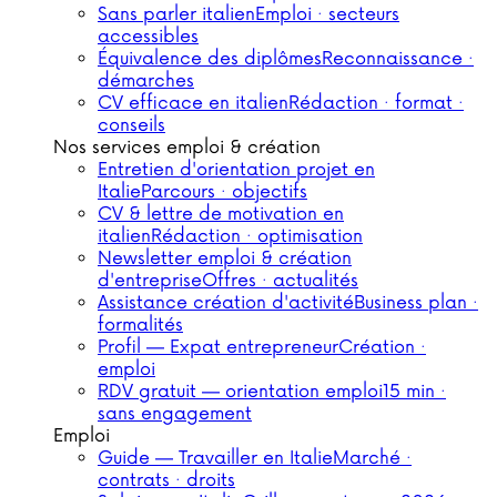
Sans parler italien
Emploi · secteurs
accessibles
Équivalence des diplômes
Reconnaissance ·
démarches
CV efficace en italien
Rédaction · format ·
conseils
Nos services emploi & création
Entretien d'orientation projet en
Italie
Parcours · objectifs
CV & lettre de motivation en
italien
Rédaction · optimisation
Newsletter emploi & création
d'entreprise
Offres · actualités
Assistance création d'activité
Business plan ·
formalités
Profil — Expat entrepreneur
Création ·
emploi
RDV gratuit — orientation emploi
15 min ·
sans engagement
Emploi
Guide — Travailler en Italie
Marché ·
contrats · droits