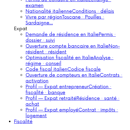
examen
Nationalité italienne
Conditions · délais
Vivre par région
Toscane · Pouilles ·
Sardaigne…
Expat
Demande de résidence en Italie
Permis ·
dossier · suivi
Ouverture compte bancaire en Italie
Non-
résident · résident
Optimisation fiscalité en Italie
Analyse ·
régime · conseil
Code fiscal italien
Codice fiscale
Ouverture de compteurs en Italie
Contrats ·
activation
Profil — Expat entrepreneur
Création ·
fiscalité · banque
Profil — Expat retraité
Résidence · santé ·
achat
Profil — Expat employé
Contrat · impôts ·
logement
Fiscalité