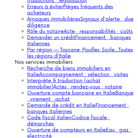
traductions · légalisation
Erreurs à éviter
Pièges fréquents des
acheteurs
Arnaques immobilières
Signaux d'alerte · due
diligence
Rôle du notaire
Acte · responsabilités · coûts
Demander un crédit
Financement · banques
italiennes
Par région — Toscane, Pouilles, Sicile…
Toutes
les régions d'Italie
Nos services immobiliers
Recherche de biens immobiliers en
Italie
Accompagnement · sélection · visites
Interprète & traduction (achat
immobilier)
Actes · rendez-vous · notaire
Ouverture compte bancaire en Italie
Banque
· virement · achat
Demande de crédit en Italie
Financement ·
banques italiennes
Code fiscal italien
Codice fiscale ·
démarches
Ouverture de compteurs en Italie
Eau · gaz ·
électricité