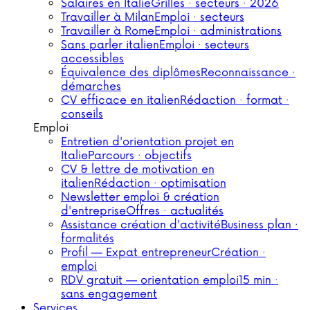
Salaires en Italie
Grilles · secteurs · 2026
Travailler à Milan
Emploi · secteurs
Travailler à Rome
Emploi · administrations
Sans parler italien
Emploi · secteurs
accessibles
Équivalence des diplômes
Reconnaissance ·
démarches
CV efficace en italien
Rédaction · format ·
conseils
Emploi
Entretien d'orientation projet en
Italie
Parcours · objectifs
CV & lettre de motivation en
italien
Rédaction · optimisation
Newsletter emploi & création
d'entreprise
Offres · actualités
Assistance création d'activité
Business plan ·
formalités
Profil — Expat entrepreneur
Création ·
emploi
RDV gratuit — orientation emploi
15 min ·
sans engagement
Services