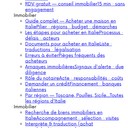
RDV gratuit — conseil immobilier
15 min · sans
engagement
Immobilier
Guide complet — Acheter une maison en
Italie
Pilier · régions · budget · démarches
Les étapes pour acheter en Italie
Processus ·
délais · acteurs
Documents pour acheter en Italie
Liste ·
traductions · légalisation
Erreurs à éviter
Pièges fréquents des
acheteurs
Arnaques immobilières
Signaux d'alerte · due
diligence
Rôle du notaire
Acte · responsabilités · coûts
Demander un crédit
Financement · banques
italiennes
Par région — Toscane, Pouilles, Sicile…
Toutes
les régions d'Italie
Immobilier
Recherche de biens immobiliers en
Italie
Accompagnement · sélection · visites
Interprète & traduction (achat