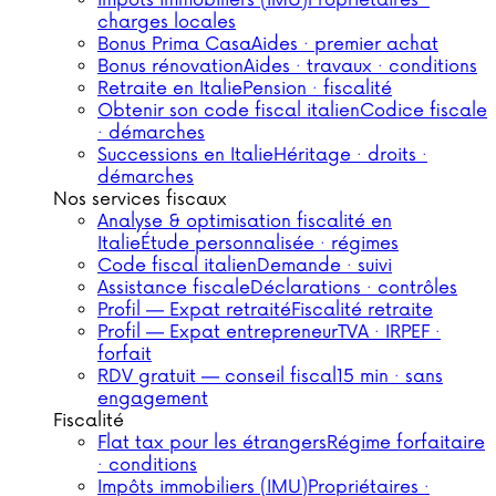
Impôts immobiliers (IMU)
Propriétaires ·
charges locales
Bonus Prima Casa
Aides · premier achat
Bonus rénovation
Aides · travaux · conditions
Retraite en Italie
Pension · fiscalité
Obtenir son code fiscal italien
Codice fiscale
· démarches
Successions en Italie
Héritage · droits ·
démarches
Nos services fiscaux
Analyse & optimisation fiscalité en
Italie
Étude personnalisée · régimes
Code fiscal italien
Demande · suivi
Assistance fiscale
Déclarations · contrôles
Profil — Expat retraité
Fiscalité retraite
Profil — Expat entrepreneur
TVA · IRPEF ·
forfait
RDV gratuit — conseil fiscal
15 min · sans
engagement
Fiscalité
Flat tax pour les étrangers
Régime forfaitaire
· conditions
Impôts immobiliers (IMU)
Propriétaires ·