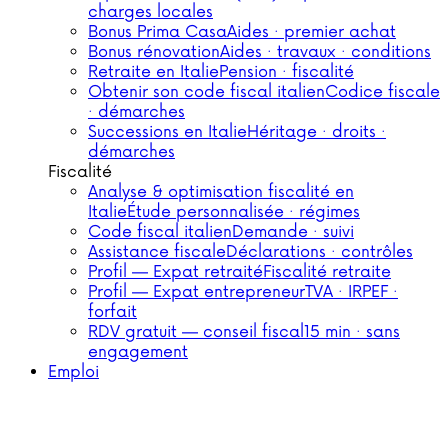
charges locales
Bonus Prima Casa
Aides · premier achat
Bonus rénovation
Aides · travaux · conditions
Retraite en Italie
Pension · fiscalité
Obtenir son code fiscal italien
Codice fiscale
· démarches
Successions en Italie
Héritage · droits ·
démarches
Fiscalité
Analyse & optimisation fiscalité en
Italie
Étude personnalisée · régimes
Code fiscal italien
Demande · suivi
Assistance fiscale
Déclarations · contrôles
Profil — Expat retraité
Fiscalité retraite
Profil — Expat entrepreneur
TVA · IRPEF ·
forfait
RDV gratuit — conseil fiscal
15 min · sans
engagement
Emploi