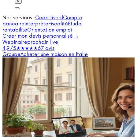
0
Nos services :
Code fiscal
Compte
bancaire
Interprète
Fiscalité
Étude
rentabilité
Orientation emploi
Créer mon devis personnalisé →
Webinaire
prochain live
4,9/5
★★★★★
67 avis
Groupe
Acheter une maison en Italie