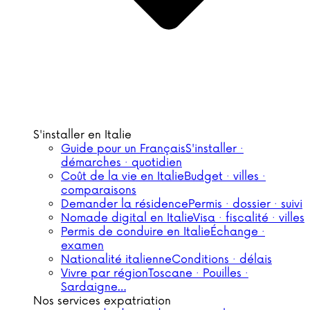
S'installer en Italie
Guide pour un Français
S'installer ·
démarches · quotidien
Coût de la vie en Italie
Budget · villes ·
comparaisons
Demander la résidence
Permis · dossier · suivi
Nomade digital en Italie
Visa · fiscalité · villes
Permis de conduire en Italie
Échange ·
examen
Nationalité italienne
Conditions · délais
Vivre par région
Toscane · Pouilles ·
Sardaigne…
Nos services expatriation