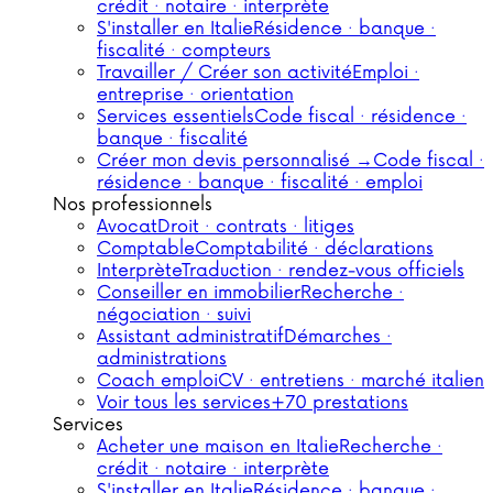
crédit · notaire · interprète
S'installer en Italie
Résidence · banque ·
fiscalité · compteurs
Travailler / Créer son activité
Emploi ·
entreprise · orientation
Services essentiels
Code fiscal · résidence ·
banque · fiscalité
Créer mon devis personnalisé →
Code fiscal ·
résidence · banque · fiscalité · emploi
Nos professionnels
Avocat
Droit · contrats · litiges
Comptable
Comptabilité · déclarations
Interprète
Traduction · rendez-vous officiels
Conseiller en immobilier
Recherche ·
négociation · suivi
Assistant administratif
Démarches ·
administrations
Coach emploi
CV · entretiens · marché italien
Voir tous les services
+70 prestations
Services
Acheter une maison en Italie
Recherche ·
crédit · notaire · interprète
S'installer en Italie
Résidence · banque ·