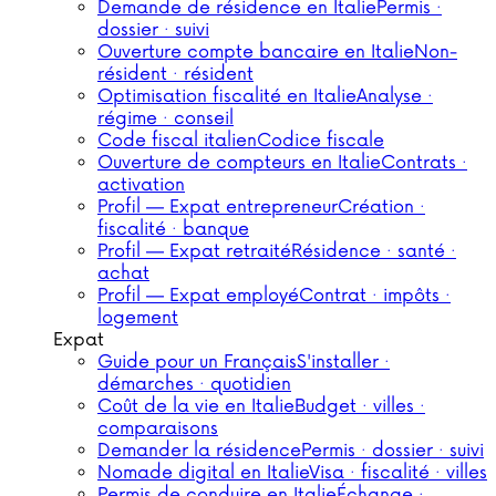
Demande de résidence en Italie
Permis ·
dossier · suivi
Ouverture compte bancaire en Italie
Non-
résident · résident
Optimisation fiscalité en Italie
Analyse ·
régime · conseil
Code fiscal italien
Codice fiscale
Ouverture de compteurs en Italie
Contrats ·
activation
Profil — Expat entrepreneur
Création ·
fiscalité · banque
Profil — Expat retraité
Résidence · santé ·
achat
Profil — Expat employé
Contrat · impôts ·
logement
Expat
Guide pour un Français
S'installer ·
démarches · quotidien
Coût de la vie en Italie
Budget · villes ·
comparaisons
Demander la résidence
Permis · dossier · suivi
Nomade digital en Italie
Visa · fiscalité · villes
Permis de conduire en Italie
Échange ·