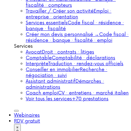
fiscalité · compteurs
Travailler / Créer son activité
Emploi ·
entreprise · orientation
Services essentiels
Code fiscal · résidence ·
banque · fiscalité
Créer mon devis personnalisé →
Code fiscal ·
résidence · banque · fiscalité · emploi
Services
Avocat
Droit · contrats · litiges
Comptable
Comptabilité · déclarations
Interprète
Traduction · rendez-vous officiels
Conseiller en immobilier
Recherche ·
négociation · suivi
Assistant administratif
Démarches ·
administrations
Coach emploi
CV · entretiens · marché italien
Voir tous les services
+70 prestations
Webinaires
RDV gratuit