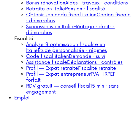
Bonus rénovation
Aides · travaux · conditions
Retraite en Italie
Pension · fiscalité
Obtenir son code fiscal italien
Codice fiscale
· démarches
Successions en Italie
Héritage · droits ·
démarches
Fiscalité
Analyse & optimisation fiscalité en
Italie
Étude personnalisée · régimes
Code fiscal italien
Demande · suivi
Assistance fiscale
Déclarations · contrôles
Profil — Expat retraité
Fiscalité retraite
Profil — Expat entrepreneur
TVA · IRPEF ·
forfait
RDV gratuit — conseil fiscal
15 min · sans
engagement
Emploi