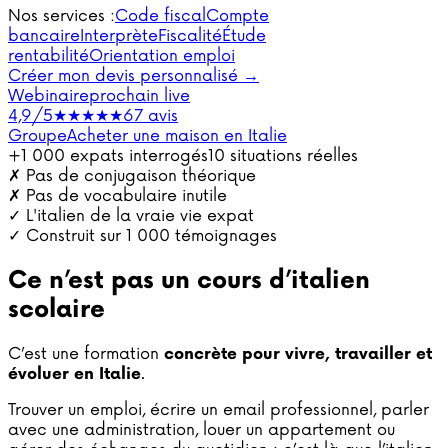
Nos services :
Code fiscal
Compte
bancaire
Interprète
Fiscalité
Étude
rentabilité
Orientation emploi
Créer mon devis personnalisé →
Webinaire
prochain live
4,9/5
★★★★★
67 avis
Groupe
Acheter une maison en Italie
+1 000 expats interrogés
10 situations réelles
✗ Pas de conjugaison théorique
✗ Pas de vocabulaire inutile
✓ L'italien de la vraie vie expat
✓ Construit sur 1 000 témoignages
Ce n’est
pas
un
cours d’italien
scolaire
C’est une formation
concrète pour vivre, travailler et
.
évoluer en Italie
Trouver un emploi, écrire un email professionnel, parler
avec une administration, louer un appartement ou