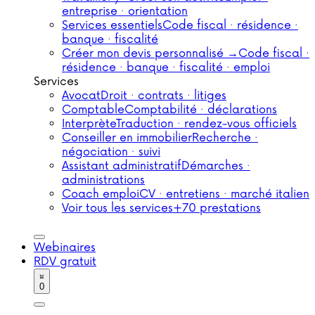
entreprise · orientation
Services essentiels
Code fiscal · résidence ·
banque · fiscalité
Créer mon devis personnalisé →
Code fiscal ·
résidence · banque · fiscalité · emploi
Services
Avocat
Droit · contrats · litiges
Comptable
Comptabilité · déclarations
Interprète
Traduction · rendez-vous officiels
Conseiller en immobilier
Recherche ·
négociation · suivi
Assistant administratif
Démarches ·
administrations
Coach emploi
CV · entretiens · marché italien
Voir tous les services
+70 prestations
Webinaires
RDV gratuit
0