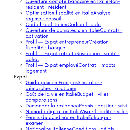
Ouverture compte bancaire en Italie
Non-
résident · résident
Optimisation fiscalité en Italie
Analyse ·
régime · conseil
Code fiscal italien
Codice fiscale
Ouverture de compteurs en Italie
Contrats ·
activation
Profil — Expat entrepreneur
Création ·
fiscalité · banque
Profil — Expat retraité
Résidence · santé ·
achat
Profil — Expat employé
Contrat · impôts ·
logement
Expat
Guide pour un Français
S'installer ·
démarches · quotidien
Coût de la vie en Italie
Budget · villes ·
comparaisons
Demander la résidence
Permis · dossier · suivi
Nomade digital en Italie
Visa · fiscalité · villes
Permis de conduire en Italie
Échange ·
examen
Nationalité italienne
Conditions · délais