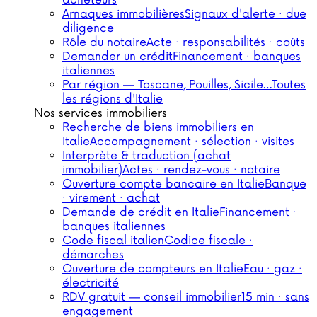
acheteurs
Arnaques immobilières
Signaux d'alerte · due
diligence
Rôle du notaire
Acte · responsabilités · coûts
Demander un crédit
Financement · banques
italiennes
Par région — Toscane, Pouilles, Sicile…
Toutes
les régions d'Italie
Nos services immobiliers
Recherche de biens immobiliers en
Italie
Accompagnement · sélection · visites
Interprète & traduction (achat
immobilier)
Actes · rendez-vous · notaire
Ouverture compte bancaire en Italie
Banque
· virement · achat
Demande de crédit en Italie
Financement ·
banques italiennes
Code fiscal italien
Codice fiscale ·
démarches
Ouverture de compteurs en Italie
Eau · gaz ·
électricité
RDV gratuit — conseil immobilier
15 min · sans
engagement