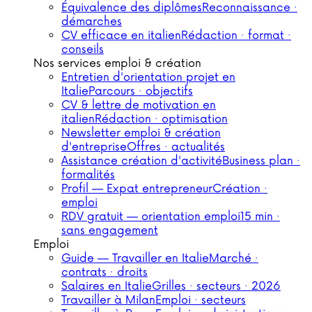
Équivalence des diplômes
Reconnaissance ·
démarches
CV efficace en italien
Rédaction · format ·
conseils
Nos services emploi & création
Entretien d'orientation projet en
Italie
Parcours · objectifs
CV & lettre de motivation en
italien
Rédaction · optimisation
Newsletter emploi & création
d'entreprise
Offres · actualités
Assistance création d'activité
Business plan ·
formalités
Profil — Expat entrepreneur
Création ·
emploi
RDV gratuit — orientation emploi
15 min ·
sans engagement
Emploi
Guide — Travailler en Italie
Marché ·
contrats · droits
Salaires en Italie
Grilles · secteurs · 2026
Travailler à Milan
Emploi · secteurs