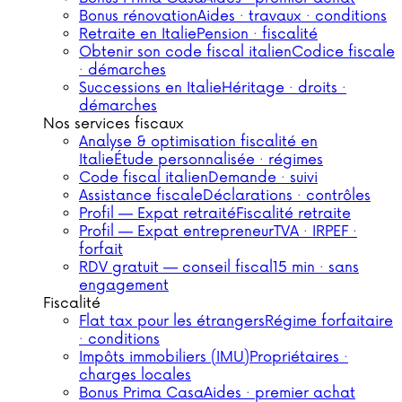
Bonus rénovation
Aides · travaux · conditions
Retraite en Italie
Pension · fiscalité
Obtenir son code fiscal italien
Codice fiscale
· démarches
Successions en Italie
Héritage · droits ·
démarches
Nos services fiscaux
Analyse & optimisation fiscalité en
Italie
Étude personnalisée · régimes
Code fiscal italien
Demande · suivi
Assistance fiscale
Déclarations · contrôles
Profil — Expat retraité
Fiscalité retraite
Profil — Expat entrepreneur
TVA · IRPEF ·
forfait
RDV gratuit — conseil fiscal
15 min · sans
engagement
Fiscalité
Flat tax pour les étrangers
Régime forfaitaire
· conditions
Impôts immobiliers (IMU)
Propriétaires ·
charges locales
Bonus Prima Casa
Aides · premier achat