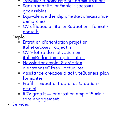
Travailler à Rome
Emploi · administrations
Sans parler italien
Emploi · secteurs
accessibles
Équivalence des diplômes
Reconnaissance ·
démarches
CV efficace en italien
Rédaction · format ·
conseils
Emploi
Entretien d'orientation projet en
Italie
Parcours · objectifs
CV & lettre de motivation en
italien
Rédaction · optimisation
Newsletter emploi & création
d'entreprise
Offres · actualités
Assistance création d'activité
Business plan ·
formalités
Profil — Expat entrepreneur
Création ·
emploi
RDV gratuit — orientation emploi
15 min ·
sans engagement
Services