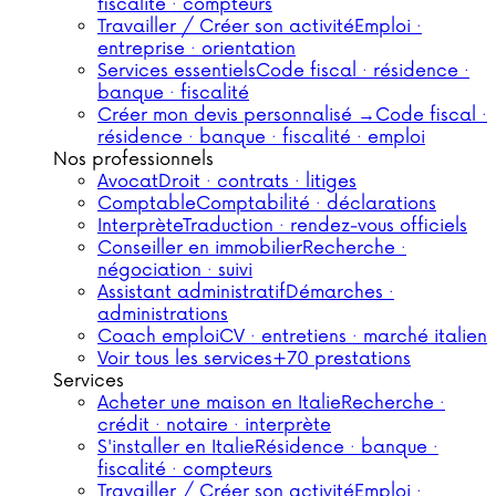
fiscalité · compteurs
Travailler / Créer son activité
Emploi ·
entreprise · orientation
Services essentiels
Code fiscal · résidence ·
banque · fiscalité
Créer mon devis personnalisé →
Code fiscal ·
résidence · banque · fiscalité · emploi
Nos professionnels
Avocat
Droit · contrats · litiges
Comptable
Comptabilité · déclarations
Interprète
Traduction · rendez-vous officiels
Conseiller en immobilier
Recherche ·
négociation · suivi
Assistant administratif
Démarches ·
administrations
Coach emploi
CV · entretiens · marché italien
Voir tous les services
+70 prestations
Services
Acheter une maison en Italie
Recherche ·
crédit · notaire · interprète
S'installer en Italie
Résidence · banque ·
fiscalité · compteurs
Travailler / Créer son activité
Emploi ·