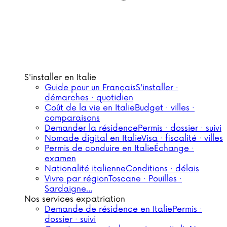
S'installer en Italie
Guide pour un Français
S'installer ·
démarches · quotidien
Coût de la vie en Italie
Budget · villes ·
comparaisons
Demander la résidence
Permis · dossier · suivi
Nomade digital en Italie
Visa · fiscalité · villes
Permis de conduire en Italie
Échange ·
examen
Nationalité italienne
Conditions · délais
Vivre par région
Toscane · Pouilles ·
Sardaigne…
Nos services expatriation
Demande de résidence en Italie
Permis ·
dossier · suivi