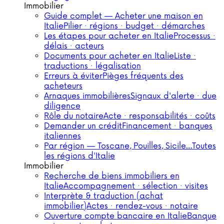
Immobilier
Guide complet — Acheter une maison en
Italie
Pilier · régions · budget · démarches
Les étapes pour acheter en Italie
Processus ·
délais · acteurs
Documents pour acheter en Italie
Liste ·
traductions · légalisation
Erreurs à éviter
Pièges fréquents des
acheteurs
Arnaques immobilières
Signaux d'alerte · due
diligence
Rôle du notaire
Acte · responsabilités · coûts
Demander un crédit
Financement · banques
italiennes
Par région — Toscane, Pouilles, Sicile…
Toutes
les régions d'Italie
Immobilier
Recherche de biens immobiliers en
Italie
Accompagnement · sélection · visites
Interprète & traduction (achat
immobilier)
Actes · rendez-vous · notaire
Ouverture compte bancaire en Italie
Banque