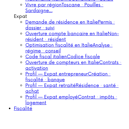
Vivre par région
Toscane · Pouilles ·
Sardaigne…
Expat
Demande de résidence en Italie
Permis ·
dossier · suivi
Ouverture compte bancaire en Italie
Non-
résident · résident
Optimisation fiscalité en Italie
Analyse ·
régime · conseil
Code fiscal italien
Codice fiscale
Ouverture de compteurs en Italie
Contrats ·
activation
Profil — Expat entrepreneur
Création ·
fiscalité · banque
Profil — Expat retraité
Résidence · santé ·
achat
Profil — Expat employé
Contrat · impôts ·
logement
Fiscalité