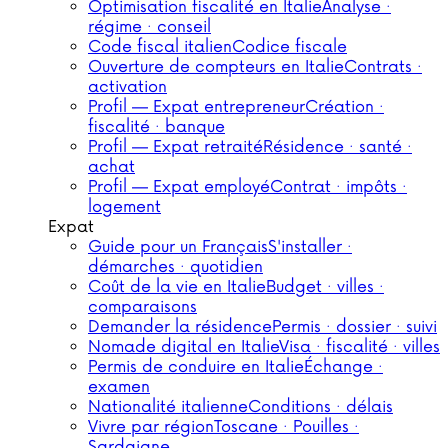
Optimisation fiscalité en Italie
Analyse ·
régime · conseil
Code fiscal italien
Codice fiscale
Ouverture de compteurs en Italie
Contrats ·
activation
Profil — Expat entrepreneur
Création ·
fiscalité · banque
Profil — Expat retraité
Résidence · santé ·
achat
Profil — Expat employé
Contrat · impôts ·
logement
Expat
Guide pour un Français
S'installer ·
démarches · quotidien
Coût de la vie en Italie
Budget · villes ·
comparaisons
Demander la résidence
Permis · dossier · suivi
Nomade digital en Italie
Visa · fiscalité · villes
Permis de conduire en Italie
Échange ·
examen
Nationalité italienne
Conditions · délais
Vivre par région
Toscane · Pouilles ·
Sardaigne…