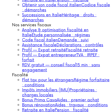
Retraite en Italie
Pension · fiscalité
Obtenir son code fiscal italien
Codice fiscale
· démarches
Successions en Italie
Héritage · droits ·
démarches
Nos services fiscaux
Analyse & optimisation fiscalité en
Italie
Étude personnalisée · régimes
Code fiscal italien
Demande · suivi
Assistance fiscale
Déclarations · contrôles
Profil — Expat retraité
Fiscalité retraite
Profil — Expat entrepreneur
TVA · IRPEF ·
forfait
RDV gratuit — conseil fiscal
15 min · sans
engagement
Fiscalité
Flat tax pour les étrangers
Régime forfaitaire
· conditions
Impôts immobiliers (IMU)
Propriétaires ·
charges locales
Bonus Prima Casa
Aides · premier achat
Bonus rénovation
Aides · travaux · conditions
Retraite en Italie
Pension · fiscalité