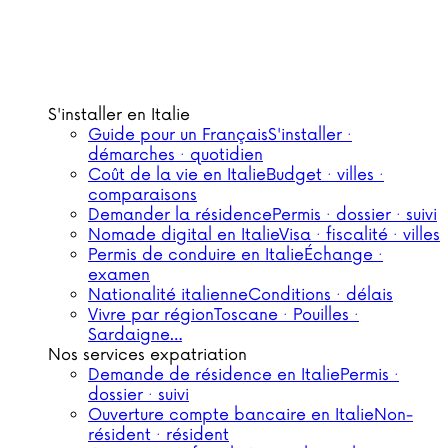
S'installer en Italie
Guide pour un Français
S'installer ·
démarches · quotidien
Coût de la vie en Italie
Budget · villes ·
comparaisons
Demander la résidence
Permis · dossier · suivi
Nomade digital en Italie
Visa · fiscalité · villes
Permis de conduire en Italie
Échange ·
examen
Nationalité italienne
Conditions · délais
Vivre par région
Toscane · Pouilles ·
Sardaigne…
Nos services expatriation
Demande de résidence en Italie
Permis ·
dossier · suivi
Ouverture compte bancaire en Italie
Non-
résident · résident