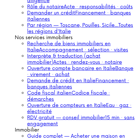
diligence
Rôle du notaire
Acte · responsabilités · coûts
Demander un crédit
Financement · banques
italiennes
Par région — Toscane, Pouilles, Sicile…
Toutes
les régions d'Italie
Nos services immobiliers
Recherche de biens immobiliers en
Italie
Accompagnement · sélection · visites
Interprète & traduction (achat
immobilier)
Actes · rendez-vous · notaire
Ouverture compte bancaire en Italie
Banque
· virement · achat
Demande de crédit en Italie
Financement ·
banques italiennes
Code fiscal italien
Codice fiscale ·
démarches
Ouverture de compteurs en Italie
Eau · gaz ·
électricité
RDV gratuit — conseil immobilier
15 min · sans
engagement
Immobilier
Guide complet — Acheter une maison en