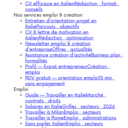
CV efficace en italien
Rédaction · format ·
conseils
Nos services emploi & création
Entretien d'orientation projet en
Italie
Parcours · objectifs
CV & lettre de motivation en
italien
Rédaction · optimisation
Newsletter emploi & création
d'entreprise
Offres · actualités
Assistance création d'activité
Business plan ·
formalités
Profil — Expat entrepreneur
Création ·
emploi
RDV gratuit — orientation emploi
15 min ·
sans engagement
Emploi
Guide — Travailler en Italie
Marché ·
contrats · droits
Salaires en Italie
Grilles · secteurs · 2026
Travailler à Milan
Emploi · secteurs
Travailler à Rome
Emploi · administrations
Sans parler italien
Emploi · secteurs