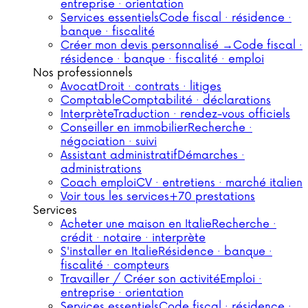
entreprise · orientation
Services essentiels
Code fiscal · résidence ·
banque · fiscalité
Créer mon devis personnalisé →
Code fiscal ·
résidence · banque · fiscalité · emploi
Nos professionnels
Avocat
Droit · contrats · litiges
Comptable
Comptabilité · déclarations
Interprète
Traduction · rendez-vous officiels
Conseiller en immobilier
Recherche ·
négociation · suivi
Assistant administratif
Démarches ·
administrations
Coach emploi
CV · entretiens · marché italien
Voir tous les services
+70 prestations
Services
Acheter une maison en Italie
Recherche ·
crédit · notaire · interprète
S'installer en Italie
Résidence · banque ·
fiscalité · compteurs
Travailler / Créer son activité
Emploi ·
entreprise · orientation
Services essentiels
Code fiscal · résidence ·