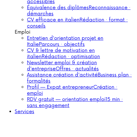
accessibles
Équivalence des diplômes
Reconnaissance ·
démarches
CV efficace en italien
Rédaction · format ·
conseils
Emploi
Entretien d'orientation projet en
Italie
Parcours · objectifs
CV & lettre de motivation en
italien
Rédaction · optimisation
Newsletter emploi & création
d'entreprise
Offres · actualités
Assistance création d'activité
Business plan ·
formalités
Profil — Expat entrepreneur
Création ·
emploi
RDV gratuit — orientation emploi
15 min ·
sans engagement
Services