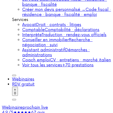
banque · fiscalité
Créer mon devis personnalisé →
Code fiscal ·
résidence · banque · fiscalité · emploi
Services
Avocat
Droit · contrats · litiges
Comptable
Comptabilité · déclarations
Interprète
Traduction · rendez-vous officiels
Conseiller en immobilier
Recherche ·
négociation · suivi
Assistant administratif
Démarches ·
administrations
Coach emploi
CV · entretiens · marché italien
Voir tous les services
+70 prestations
Webinaires
RDV gratuit
0
Webinaire
prochain live
4,9/5
★★★★★
67 avis