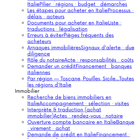
Italie
Pilier · régions · budget · démarches
Les étapes pour acheter en Italie
Processus ·
délais · acteurs
Documents pour acheter en Italie
Liste ·
traductions · légalisation
Erreurs à éviter
Pièges fréquents des
acheteurs
Arnaques immobilières
Signaux d'alerte · due
diligence
Rôle du notaire
Acte · responsabilités · coûts
Demander un crédit
Financement · banques
italiennes
Par région — Toscane, Pouilles, Sicile…
Toutes
les régions d'Italie
Immobilier
Recherche de biens immobiliers en
Italie
Accompagnement · sélection · visites
Interprète & traduction (achat
immobilier)
Actes · rendez-vous · notaire
Ouverture compte bancaire en Italie
Banque
· virement · achat
Demande de crédit en Italie
Financement ·