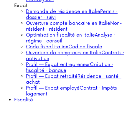
Expat
Demande de résidence en Italie
Permis ·
dossier · suivi
Ouverture compte bancaire en Italie
Non-
résident · résident
Optimisation fiscalité en Italie
Analyse ·
régime · conseil
Code fiscal italien
Codice fiscale
Ouverture de compteurs en Italie
Contrats ·
activation
Profil — Expat entrepreneur
Création ·
fiscalité · banque
Profil — Expat retraité
Résidence · santé ·
achat
Profil — Expat employé
Contrat · impôts ·
logement
Fiscalité