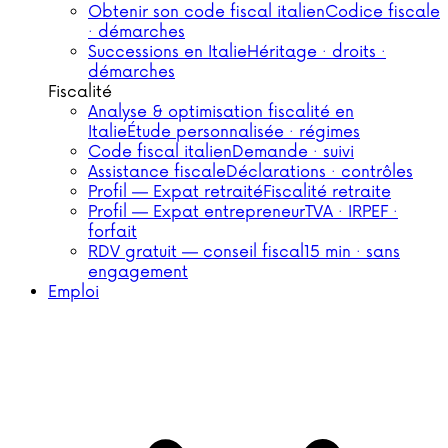
Obtenir son code fiscal italien
Codice fiscale
· démarches
Successions en Italie
Héritage · droits ·
démarches
Fiscalité
Analyse & optimisation fiscalité en
Italie
Étude personnalisée · régimes
Code fiscal italien
Demande · suivi
Assistance fiscale
Déclarations · contrôles
Profil — Expat retraité
Fiscalité retraite
Profil — Expat entrepreneur
TVA · IRPEF ·
forfait
RDV gratuit — conseil fiscal
15 min · sans
engagement
Emploi