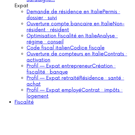
Expat
Demande de résidence en Italie
Permis ·
dossier · suivi
Ouverture compte bancaire en Italie
Non-
résident · résident
Optimisation fiscalité en Italie
Analyse ·
régime · conseil
Code fiscal italien
Codice fiscale
Ouverture de compteurs en Italie
Contrats ·
activation
Profil — Expat entrepreneur
Création ·
fiscalité · banque
Profil — Expat retraité
Résidence · santé ·
achat
Profil — Expat employé
Contrat · impôts ·
logement
Fiscalité