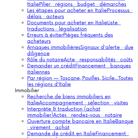
Italie
Pilier · régions · budget · démarches
Les étapes pour acheter en Italie
Processus ·
délais · acteurs
Documents pour acheter en Italie
Liste ·
traductions · légalisation
Erreurs à éviter
Pièges fréquents des
acheteurs
Arnaques immobilières
Signaux d'alerte · due
diligence
Rôle du notaire
Acte · responsabilités · coûts
Demander un crédit
Financement · banques
italiennes
Par région — Toscane, Pouilles, Sicile…
Toutes
les régions d'Italie
Immobilier
Recherche de biens immobiliers en
Italie
Accompagnement · sélection · visites
Interprète & traduction (achat
immobilier)
Actes · rendez-vous · notaire
Ouverture compte bancaire en Italie
Banque
· virement · achat
Demande de crédit en Italie
Financement ·