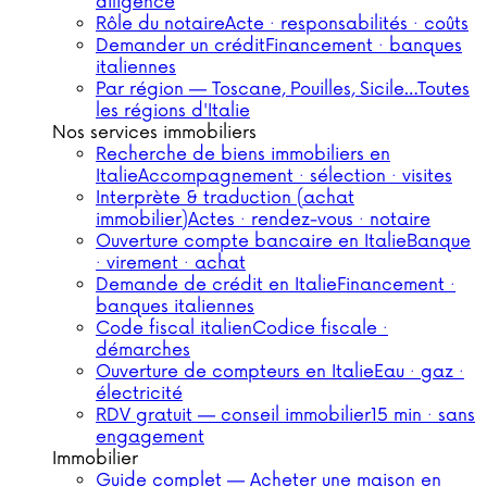
diligence
Rôle du notaire
Acte · responsabilités · coûts
Demander un crédit
Financement · banques
italiennes
Par région — Toscane, Pouilles, Sicile…
Toutes
les régions d'Italie
Nos services immobiliers
Recherche de biens immobiliers en
Italie
Accompagnement · sélection · visites
Interprète & traduction (achat
immobilier)
Actes · rendez-vous · notaire
Ouverture compte bancaire en Italie
Banque
· virement · achat
Demande de crédit en Italie
Financement ·
banques italiennes
Code fiscal italien
Codice fiscale ·
démarches
Ouverture de compteurs en Italie
Eau · gaz ·
électricité
RDV gratuit — conseil immobilier
15 min · sans
engagement
Immobilier
Guide complet — Acheter une maison en