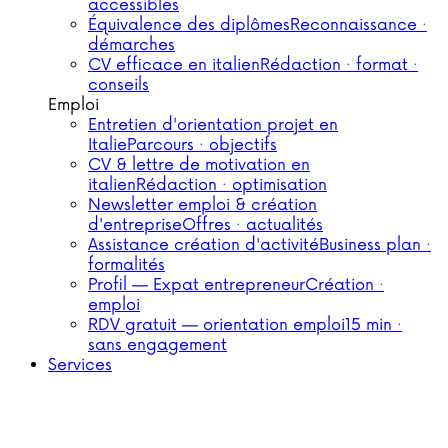
accessibles
Équivalence des diplômes
Reconnaissance ·
démarches
CV efficace en italien
Rédaction · format ·
conseils
Emploi
Entretien d'orientation projet en
Italie
Parcours · objectifs
CV & lettre de motivation en
italien
Rédaction · optimisation
Newsletter emploi & création
d'entreprise
Offres · actualités
Assistance création d'activité
Business plan ·
formalités
Profil — Expat entrepreneur
Création ·
emploi
RDV gratuit — orientation emploi
15 min ·
sans engagement
Services