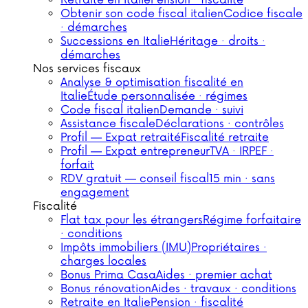
Retraite en Italie
Pension · fiscalité
Obtenir son code fiscal italien
Codice fiscale
· démarches
Successions en Italie
Héritage · droits ·
démarches
Nos services fiscaux
Analyse & optimisation fiscalité en
Italie
Étude personnalisée · régimes
Code fiscal italien
Demande · suivi
Assistance fiscale
Déclarations · contrôles
Profil — Expat retraité
Fiscalité retraite
Profil — Expat entrepreneur
TVA · IRPEF ·
forfait
RDV gratuit — conseil fiscal
15 min · sans
engagement
Fiscalité
Flat tax pour les étrangers
Régime forfaitaire
· conditions
Impôts immobiliers (IMU)
Propriétaires ·
charges locales
Bonus Prima Casa
Aides · premier achat
Bonus rénovation
Aides · travaux · conditions
Retraite en Italie
Pension · fiscalité