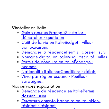
S'installer en Italie
Guide pour un Français
S'installer ·
démarches · quotidien
Coût de la vie en Italie
Budget · villes ·
comparaisons
Demander la résidence
Permis · dossier · suivi
Nomade digital en Italie
Visa · fiscalité · villes
Permis de conduire en Italie
Échange ·
examen
Nationalité italienne
Conditions · délais
Vivre par région
Toscane · Pouilles ·
Sardaigne…
Nos services expatriation
Demande de résidence en Italie
Permis ·
dossier · suivi
Ouverture compte bancaire en Italie
Non-
résident · résident