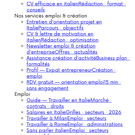
CV efficace en italien
Rédaction · format ·
conseils
Nos services emploi & création
Entretien d'orientation projet en
Italie
Parcours · objectifs
CV & lettre de motivation en
italien
Rédaction · optimisation
Newsletter emploi & création
d'entreprise
Offres · actualités
Assistance création d'activité
Business plan ·
formalités
Profil — Expat entrepreneur
Création ·
emploi
RDV gratuit — orientation emploi
15 min ·
sans engagement
Emploi
Guide — Travailler en Italie
Marché ·
contrats · droits
Salaires en Italie
Grilles · secteurs · 2026
Travailler à Milan
Emploi · secteurs
Travailler à Rome
Emploi · administrations
Sans parler italien
Emploi · secteurs