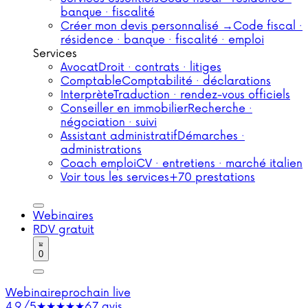
banque · fiscalité
Créer mon devis personnalisé →
Code fiscal ·
résidence · banque · fiscalité · emploi
Services
Avocat
Droit · contrats · litiges
Comptable
Comptabilité · déclarations
Interprète
Traduction · rendez-vous officiels
Conseiller en immobilier
Recherche ·
négociation · suivi
Assistant administratif
Démarches ·
administrations
Coach emploi
CV · entretiens · marché italien
Voir tous les services
+70 prestations
Webinaires
RDV gratuit
0
Webinaire
prochain live
4,9/5
★★★★★
67 avis