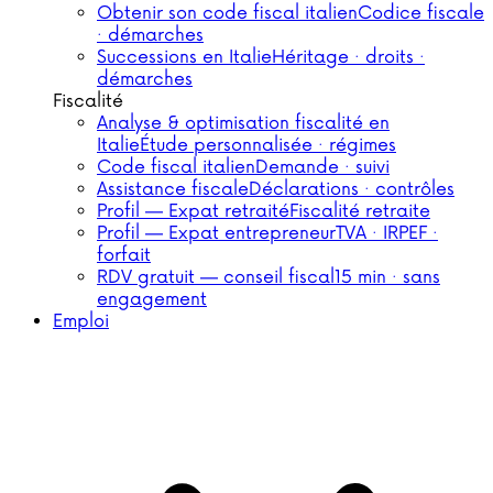
Obtenir son code fiscal italien
Codice fiscale
· démarches
Successions en Italie
Héritage · droits ·
démarches
Fiscalité
Analyse & optimisation fiscalité en
Italie
Étude personnalisée · régimes
Code fiscal italien
Demande · suivi
Assistance fiscale
Déclarations · contrôles
Profil — Expat retraité
Fiscalité retraite
Profil — Expat entrepreneur
TVA · IRPEF ·
forfait
RDV gratuit — conseil fiscal
15 min · sans
engagement
Emploi