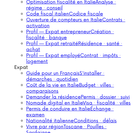
Optimisation fiscalité en Italie
Analyse ·
régime · conseil
Code fiscal italien
Codice fiscale
Ouverture de compteurs en Italie
Contrats ·
activation
Profil — Expat entrepreneur
Création ·
fiscalité · banque
Profil — Expat retraité
Résidence · santé ·
achat
Profil — Expat employé
Contrat · impôts ·
logement
Expat
Guide pour un Français
S'installer ·
démarches · quotidien
Coût de la vie en Italie
Budget · villes ·
comparaisons
Demander la résidence
Permis · dossier · suivi
Nomade digital en Italie
Visa · fiscalité · villes
Permis de conduire en Italie
Échange ·
examen
Nationalité italienne
Conditions · délais
Vivre par région
Toscane · Pouilles ·
Sardaigne…