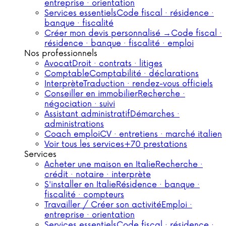
entreprise · orientation
Services essentiels
Code fiscal · résidence ·
banque · fiscalité
Créer mon devis personnalisé →
Code fiscal ·
résidence · banque · fiscalité · emploi
Nos professionnels
Avocat
Droit · contrats · litiges
Comptable
Comptabilité · déclarations
Interprète
Traduction · rendez-vous officiels
Conseiller en immobilier
Recherche ·
négociation · suivi
Assistant administratif
Démarches ·
administrations
Coach emploi
CV · entretiens · marché italien
Voir tous les services
+70 prestations
Services
Acheter une maison en Italie
Recherche ·
crédit · notaire · interprète
S'installer en Italie
Résidence · banque ·
fiscalité · compteurs
Travailler / Créer son activité
Emploi ·
entreprise · orientation
Services essentiels
Code fiscal · résidence ·