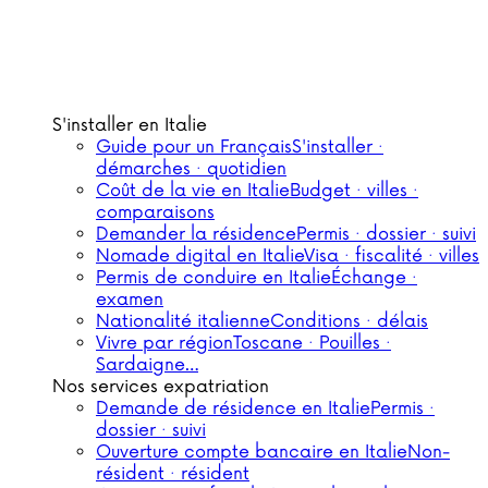
S'installer en Italie
Guide pour un Français
S'installer ·
démarches · quotidien
Coût de la vie en Italie
Budget · villes ·
comparaisons
Demander la résidence
Permis · dossier · suivi
Nomade digital en Italie
Visa · fiscalité · villes
Permis de conduire en Italie
Échange ·
examen
Nationalité italienne
Conditions · délais
Vivre par région
Toscane · Pouilles ·
Sardaigne…
Nos services expatriation
Demande de résidence en Italie
Permis ·
dossier · suivi
Ouverture compte bancaire en Italie
Non-
résident · résident