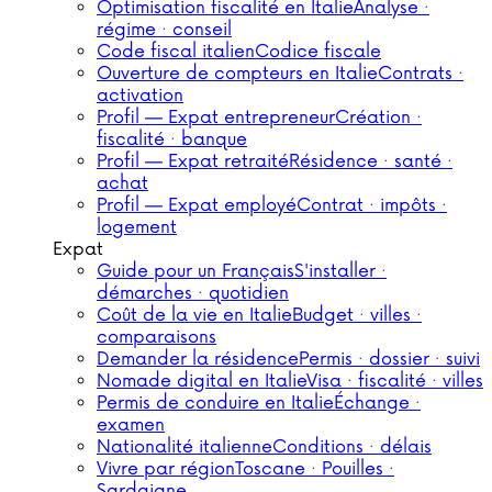
Optimisation fiscalité en Italie
Analyse ·
régime · conseil
Code fiscal italien
Codice fiscale
Ouverture de compteurs en Italie
Contrats ·
activation
Profil — Expat entrepreneur
Création ·
fiscalité · banque
Profil — Expat retraité
Résidence · santé ·
achat
Profil — Expat employé
Contrat · impôts ·
logement
Expat
Guide pour un Français
S'installer ·
démarches · quotidien
Coût de la vie en Italie
Budget · villes ·
comparaisons
Demander la résidence
Permis · dossier · suivi
Nomade digital en Italie
Visa · fiscalité · villes
Permis de conduire en Italie
Échange ·
examen
Nationalité italienne
Conditions · délais
Vivre par région
Toscane · Pouilles ·
Sardaigne…