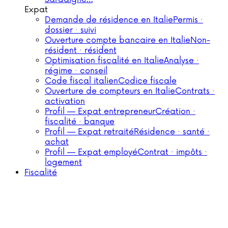
Expat
Demande de résidence en Italie
Permis ·
dossier · suivi
Ouverture compte bancaire en Italie
Non-
résident · résident
Optimisation fiscalité en Italie
Analyse ·
régime · conseil
Code fiscal italien
Codice fiscale
Ouverture de compteurs en Italie
Contrats ·
activation
Profil — Expat entrepreneur
Création ·
fiscalité · banque
Profil — Expat retraité
Résidence · santé ·
achat
Profil — Expat employé
Contrat · impôts ·
logement
Fiscalité