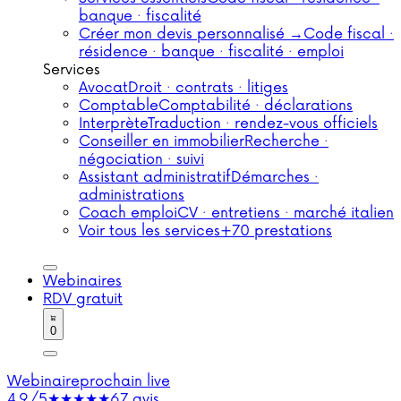
banque · fiscalité
Créer mon devis personnalisé →
Code fiscal ·
résidence · banque · fiscalité · emploi
Services
Avocat
Droit · contrats · litiges
Comptable
Comptabilité · déclarations
Interprète
Traduction · rendez-vous officiels
Conseiller en immobilier
Recherche ·
négociation · suivi
Assistant administratif
Démarches ·
administrations
Coach emploi
CV · entretiens · marché italien
Voir tous les services
+70 prestations
Webinaires
RDV gratuit
0
Webinaire
prochain live
4,9/5
★★★★★
67 avis