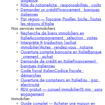
diligence
Rôle du notaire
Acte · responsabilités · coûts
Demander un crédit
Financement · banques
italiennes
Par région — Toscane, Pouilles, Sicile…
Toutes
les régions d'Italie
Nos services immobiliers
Recherche de biens immobiliers en
Italie
Accompagnement · sélection · visites
Interprète & traduction (achat
immobilier)
Actes · rendez-vous · notaire
Ouverture compte bancaire en Italie
Banque
· virement · achat
Demande de crédit en Italie
Financement ·
banques italiennes
Code fiscal italien
Codice fiscale ·
démarches
Ouverture de compteurs en Italie
Eau · gaz ·
électricité
RDV gratuit — conseil immobilier
15 min · sans
engagement
Immobilier
Guide complet — Acheter une maison en