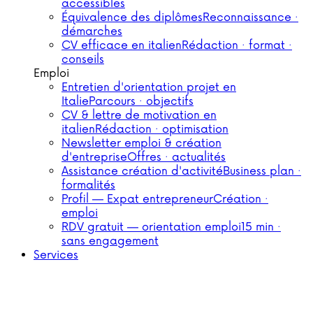
accessibles
Équivalence des diplômes
Reconnaissance ·
démarches
CV efficace en italien
Rédaction · format ·
conseils
Emploi
Entretien d'orientation projet en
Italie
Parcours · objectifs
CV & lettre de motivation en
italien
Rédaction · optimisation
Newsletter emploi & création
d'entreprise
Offres · actualités
Assistance création d'activité
Business plan ·
formalités
Profil — Expat entrepreneur
Création ·
emploi
RDV gratuit — orientation emploi
15 min ·
sans engagement
Services