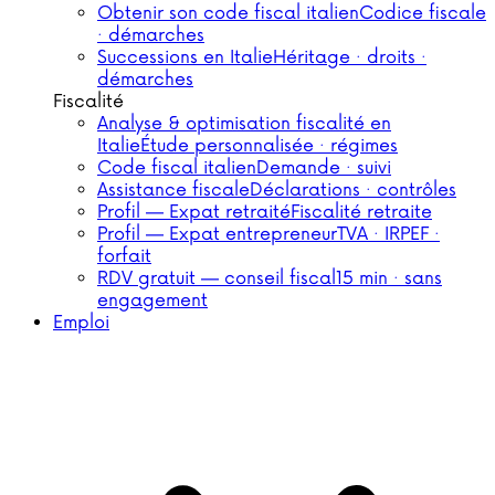
Obtenir son code fiscal italien
Codice fiscale
· démarches
Successions en Italie
Héritage · droits ·
démarches
Fiscalité
Analyse & optimisation fiscalité en
Italie
Étude personnalisée · régimes
Code fiscal italien
Demande · suivi
Assistance fiscale
Déclarations · contrôles
Profil — Expat retraité
Fiscalité retraite
Profil — Expat entrepreneur
TVA · IRPEF ·
forfait
RDV gratuit — conseil fiscal
15 min · sans
engagement
Emploi