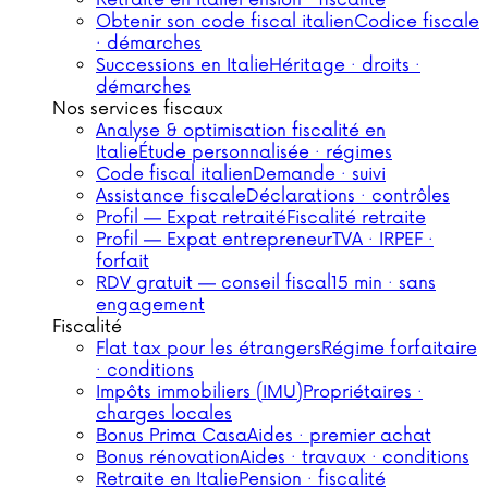
Retraite en Italie
Pension · fiscalité
Obtenir son code fiscal italien
Codice fiscale
· démarches
Successions en Italie
Héritage · droits ·
démarches
Nos services fiscaux
Analyse & optimisation fiscalité en
Italie
Étude personnalisée · régimes
Code fiscal italien
Demande · suivi
Assistance fiscale
Déclarations · contrôles
Profil — Expat retraité
Fiscalité retraite
Profil — Expat entrepreneur
TVA · IRPEF ·
forfait
RDV gratuit — conseil fiscal
15 min · sans
engagement
Fiscalité
Flat tax pour les étrangers
Régime forfaitaire
· conditions
Impôts immobiliers (IMU)
Propriétaires ·
charges locales
Bonus Prima Casa
Aides · premier achat
Bonus rénovation
Aides · travaux · conditions
Retraite en Italie
Pension · fiscalité