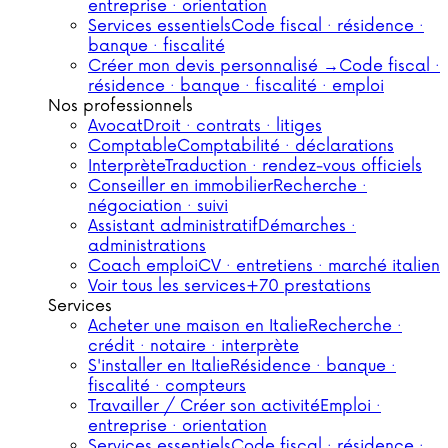
entreprise · orientation
Services essentiels
Code fiscal · résidence ·
banque · fiscalité
Créer mon devis personnalisé →
Code fiscal ·
résidence · banque · fiscalité · emploi
Nos professionnels
Avocat
Droit · contrats · litiges
Comptable
Comptabilité · déclarations
Interprète
Traduction · rendez-vous officiels
Conseiller en immobilier
Recherche ·
négociation · suivi
Assistant administratif
Démarches ·
administrations
Coach emploi
CV · entretiens · marché italien
Voir tous les services
+70 prestations
Services
Acheter une maison en Italie
Recherche ·
crédit · notaire · interprète
S'installer en Italie
Résidence · banque ·
fiscalité · compteurs
Travailler / Créer son activité
Emploi ·
entreprise · orientation
Services essentiels
Code fiscal · résidence ·