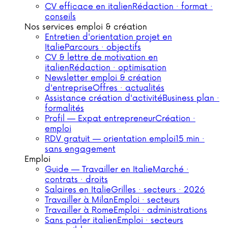
CV efficace en italien
Rédaction · format ·
conseils
Nos services emploi & création
Entretien d'orientation projet en
Italie
Parcours · objectifs
CV & lettre de motivation en
italien
Rédaction · optimisation
Newsletter emploi & création
d'entreprise
Offres · actualités
Assistance création d'activité
Business plan ·
formalités
Profil — Expat entrepreneur
Création ·
emploi
RDV gratuit — orientation emploi
15 min ·
sans engagement
Emploi
Guide — Travailler en Italie
Marché ·
contrats · droits
Salaires en Italie
Grilles · secteurs · 2026
Travailler à Milan
Emploi · secteurs
Travailler à Rome
Emploi · administrations
Sans parler italien
Emploi · secteurs