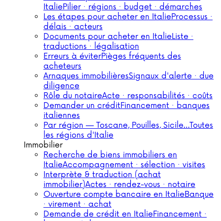
Italie
Pilier · régions · budget · démarches
Les étapes pour acheter en Italie
Processus ·
délais · acteurs
Documents pour acheter en Italie
Liste ·
traductions · légalisation
Erreurs à éviter
Pièges fréquents des
acheteurs
Arnaques immobilières
Signaux d'alerte · due
diligence
Rôle du notaire
Acte · responsabilités · coûts
Demander un crédit
Financement · banques
italiennes
Par région — Toscane, Pouilles, Sicile…
Toutes
les régions d'Italie
Immobilier
Recherche de biens immobiliers en
Italie
Accompagnement · sélection · visites
Interprète & traduction (achat
immobilier)
Actes · rendez-vous · notaire
Ouverture compte bancaire en Italie
Banque
· virement · achat
Demande de crédit en Italie
Financement ·