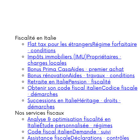
Fiscalité en Italie
Flat tax pour les étrangers
Régime forfaitaire
· conditions
Impôts immobiliers (IMU)
Propriétaires ·
charges locales
Bonus Prima Casa
Aides · premier achat
Bonus rénovation
Aides · travaux · conditions
Retraite en Italie
Pension · fiscalité
Obtenir son code fiscal italien
Codice fiscale
· démarches
Successions en Italie
Héritage · droits ·
démarches
Nos services fiscaux
Analyse & optimisation fiscalité en
Italie
Étude personnalisée · régimes
Code fiscal italien
Demande · suivi
Assistance fiscale
Déclarations · contrôles