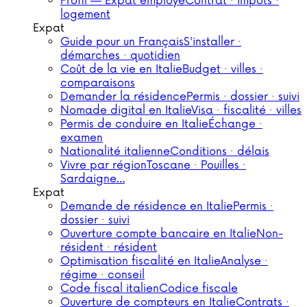
Profil — Expat employé
Contrat · impôts ·
logement
Expat
Guide pour un Français
S'installer ·
démarches · quotidien
Coût de la vie en Italie
Budget · villes ·
comparaisons
Demander la résidence
Permis · dossier · suivi
Nomade digital en Italie
Visa · fiscalité · villes
Permis de conduire en Italie
Échange ·
examen
Nationalité italienne
Conditions · délais
Vivre par région
Toscane · Pouilles ·
Sardaigne…
Expat
Demande de résidence en Italie
Permis ·
dossier · suivi
Ouverture compte bancaire en Italie
Non-
résident · résident
Optimisation fiscalité en Italie
Analyse ·
régime · conseil
Code fiscal italien
Codice fiscale
Ouverture de compteurs en Italie
Contrats ·