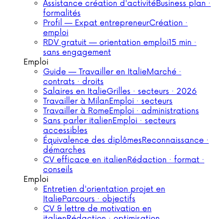
Assistance création d'activité
Business plan ·
formalités
Profil — Expat entrepreneur
Création ·
emploi
RDV gratuit — orientation emploi
15 min ·
sans engagement
Emploi
Guide — Travailler en Italie
Marché ·
contrats · droits
Salaires en Italie
Grilles · secteurs · 2026
Travailler à Milan
Emploi · secteurs
Travailler à Rome
Emploi · administrations
Sans parler italien
Emploi · secteurs
accessibles
Équivalence des diplômes
Reconnaissance ·
démarches
CV efficace en italien
Rédaction · format ·
conseils
Emploi
Entretien d'orientation projet en
Italie
Parcours · objectifs
CV & lettre de motivation en
italien
Rédaction · optimisation