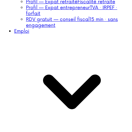
Profil — Expat retraité
Fiscalité retraite
Profil — Expat entrepreneur
TVA · IRPEF ·
forfait
RDV gratuit — conseil fiscal
15 min · sans
engagement
Emploi