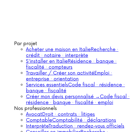
Par projet
Acheter une maison en Italie
Recherche ·
crédit · notaire · interprète
S'installer en Italie
Résidence · banque ·
fiscalité · compteurs
Travailler / Créer son activité
Emploi ·
entreprise · orientation
Services essentiels
Code fiscal · résidence ·
banque · fiscalité
Créer mon devis personnalisé →
Code fiscal ·
résidence · banque · fiscalité · emploi
Nos professionnels
Avocat
Droit · contrats · litiges
Comptable
Comptabilité · déclarations
Interprète
Traduction · rendez-vous officiels