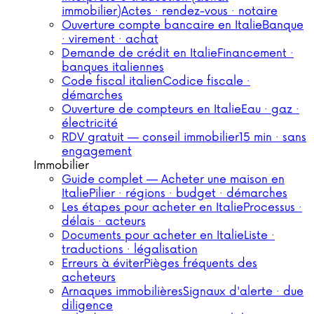
immobilier)
Actes · rendez-vous · notaire
Ouverture compte bancaire en Italie
Banque
· virement · achat
Demande de crédit en Italie
Financement ·
banques italiennes
Code fiscal italien
Codice fiscale ·
démarches
Ouverture de compteurs en Italie
Eau · gaz ·
électricité
RDV gratuit — conseil immobilier
15 min · sans
engagement
Immobilier
Guide complet — Acheter une maison en
Italie
Pilier · régions · budget · démarches
Les étapes pour acheter en Italie
Processus ·
délais · acteurs
Documents pour acheter en Italie
Liste ·
traductions · légalisation
Erreurs à éviter
Pièges fréquents des
acheteurs
Arnaques immobilières
Signaux d'alerte · due
diligence