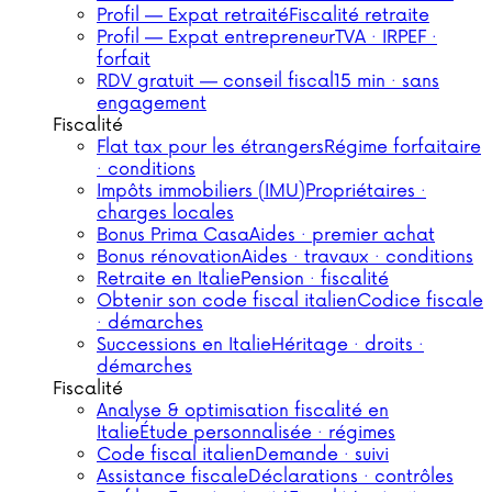
Profil — Expat retraité
Fiscalité retraite
Profil — Expat entrepreneur
TVA · IRPEF ·
forfait
RDV gratuit — conseil fiscal
15 min · sans
engagement
Fiscalité
Flat tax pour les étrangers
Régime forfaitaire
· conditions
Impôts immobiliers (IMU)
Propriétaires ·
charges locales
Bonus Prima Casa
Aides · premier achat
Bonus rénovation
Aides · travaux · conditions
Retraite en Italie
Pension · fiscalité
Obtenir son code fiscal italien
Codice fiscale
· démarches
Successions en Italie
Héritage · droits ·
démarches
Fiscalité
Analyse & optimisation fiscalité en
Italie
Étude personnalisée · régimes
Code fiscal italien
Demande · suivi
Assistance fiscale
Déclarations · contrôles