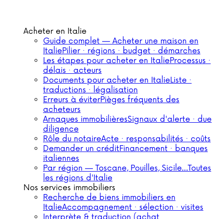
Acheter en Italie
Guide complet — Acheter une maison en
Italie
Pilier · régions · budget · démarches
Les étapes pour acheter en Italie
Processus ·
délais · acteurs
Documents pour acheter en Italie
Liste ·
traductions · légalisation
Erreurs à éviter
Pièges fréquents des
acheteurs
Arnaques immobilières
Signaux d'alerte · due
diligence
Rôle du notaire
Acte · responsabilités · coûts
Demander un crédit
Financement · banques
italiennes
Par région — Toscane, Pouilles, Sicile…
Toutes
les régions d'Italie
Nos services immobiliers
Recherche de biens immobiliers en
Italie
Accompagnement · sélection · visites
Interprète & traduction (achat