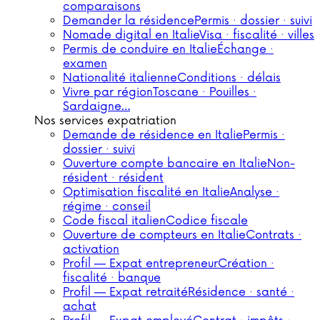
comparaisons
Demander la résidence
Permis · dossier · suivi
Nomade digital en Italie
Visa · fiscalité · villes
Permis de conduire en Italie
Échange ·
examen
Nationalité italienne
Conditions · délais
Vivre par région
Toscane · Pouilles ·
Sardaigne…
Nos services expatriation
Demande de résidence en Italie
Permis ·
dossier · suivi
Ouverture compte bancaire en Italie
Non-
résident · résident
Optimisation fiscalité en Italie
Analyse ·
régime · conseil
Code fiscal italien
Codice fiscale
Ouverture de compteurs en Italie
Contrats ·
activation
Profil — Expat entrepreneur
Création ·
fiscalité · banque
Profil — Expat retraité
Résidence · santé ·
achat