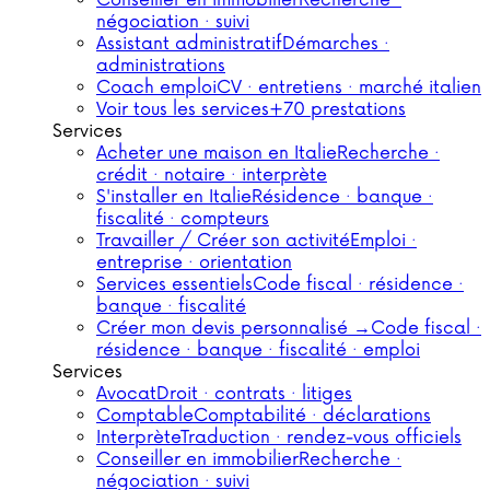
Conseiller en immobilier
Recherche ·
négociation · suivi
Assistant administratif
Démarches ·
administrations
Coach emploi
CV · entretiens · marché italien
Voir tous les services
+70 prestations
Services
Acheter une maison en Italie
Recherche ·
crédit · notaire · interprète
S'installer en Italie
Résidence · banque ·
fiscalité · compteurs
Travailler / Créer son activité
Emploi ·
entreprise · orientation
Services essentiels
Code fiscal · résidence ·
banque · fiscalité
Créer mon devis personnalisé →
Code fiscal ·
résidence · banque · fiscalité · emploi
Services
Avocat
Droit · contrats · litiges
Comptable
Comptabilité · déclarations
Interprète
Traduction · rendez-vous officiels
Conseiller en immobilier
Recherche ·
négociation · suivi