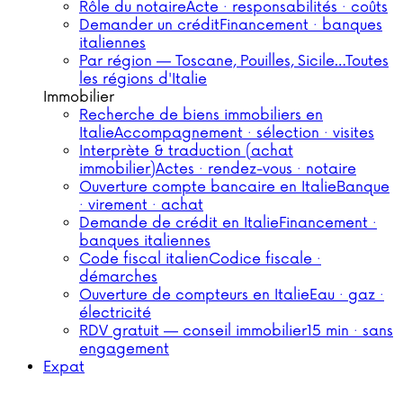
Rôle du notaire
Acte · responsabilités · coûts
Demander un crédit
Financement · banques
italiennes
Par région — Toscane, Pouilles, Sicile…
Toutes
les régions d'Italie
Immobilier
Recherche de biens immobiliers en
Italie
Accompagnement · sélection · visites
Interprète & traduction (achat
immobilier)
Actes · rendez-vous · notaire
Ouverture compte bancaire en Italie
Banque
· virement · achat
Demande de crédit en Italie
Financement ·
banques italiennes
Code fiscal italien
Codice fiscale ·
démarches
Ouverture de compteurs en Italie
Eau · gaz ·
électricité
RDV gratuit — conseil immobilier
15 min · sans
engagement
Expat