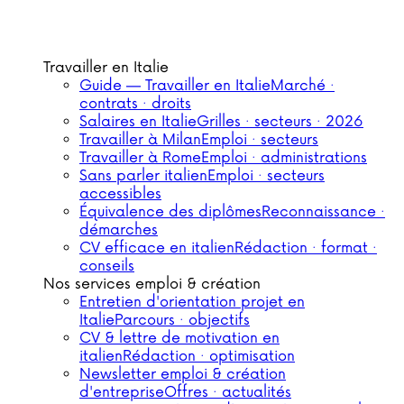
Travailler en Italie
Guide — Travailler en Italie
Marché ·
contrats · droits
Salaires en Italie
Grilles · secteurs · 2026
Travailler à Milan
Emploi · secteurs
Travailler à Rome
Emploi · administrations
Sans parler italien
Emploi · secteurs
accessibles
Équivalence des diplômes
Reconnaissance ·
démarches
CV efficace en italien
Rédaction · format ·
conseils
Nos services emploi & création
Entretien d'orientation projet en
Italie
Parcours · objectifs
CV & lettre de motivation en
italien
Rédaction · optimisation
Newsletter emploi & création
d'entreprise
Offres · actualités