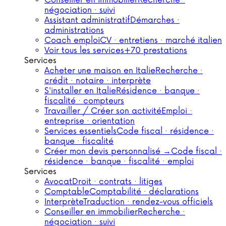
Conseiller en immobilier
Recherche ·
négociation · suivi
Assistant administratif
Démarches ·
administrations
Coach emploi
CV · entretiens · marché italien
Voir tous les services
+70 prestations
Services
Acheter une maison en Italie
Recherche ·
crédit · notaire · interprète
S'installer en Italie
Résidence · banque ·
fiscalité · compteurs
Travailler / Créer son activité
Emploi ·
entreprise · orientation
Services essentiels
Code fiscal · résidence ·
banque · fiscalité
Créer mon devis personnalisé →
Code fiscal ·
résidence · banque · fiscalité · emploi
Services
Avocat
Droit · contrats · litiges
Comptable
Comptabilité · déclarations
Interprète
Traduction · rendez-vous officiels
Conseiller en immobilier
Recherche ·
négociation · suivi