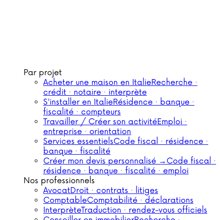
Par projet
Acheter une maison en Italie
Recherche ·
crédit · notaire · interprète
S'installer en Italie
Résidence · banque ·
fiscalité · compteurs
Travailler / Créer son activité
Emploi ·
entreprise · orientation
Services essentiels
Code fiscal · résidence ·
banque · fiscalité
Créer mon devis personnalisé →
Code fiscal ·
résidence · banque · fiscalité · emploi
Nos professionnels
Avocat
Droit · contrats · litiges
Comptable
Comptabilité · déclarations
Interprète
Traduction · rendez-vous officiels