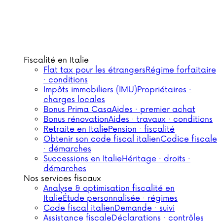
Fiscalité en Italie
Flat tax pour les étrangers
Régime forfaitaire
· conditions
Impôts immobiliers (IMU)
Propriétaires ·
charges locales
Bonus Prima Casa
Aides · premier achat
Bonus rénovation
Aides · travaux · conditions
Retraite en Italie
Pension · fiscalité
Obtenir son code fiscal italien
Codice fiscale
· démarches
Successions en Italie
Héritage · droits ·
démarches
Nos services fiscaux
Analyse & optimisation fiscalité en
Italie
Étude personnalisée · régimes
Code fiscal italien
Demande · suivi
Assistance fiscale
Déclarations · contrôles