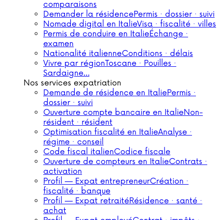
comparaisons
Demander la résidence
Permis · dossier · suivi
Nomade digital en Italie
Visa · fiscalité · villes
Permis de conduire en Italie
Échange ·
examen
Nationalité italienne
Conditions · délais
Vivre par région
Toscane · Pouilles ·
Sardaigne…
Nos services expatriation
Demande de résidence en Italie
Permis ·
dossier · suivi
Ouverture compte bancaire en Italie
Non-
résident · résident
Optimisation fiscalité en Italie
Analyse ·
régime · conseil
Code fiscal italien
Codice fiscale
Ouverture de compteurs en Italie
Contrats ·
activation
Profil — Expat entrepreneur
Création ·
fiscalité · banque
Profil — Expat retraité
Résidence · santé ·
achat