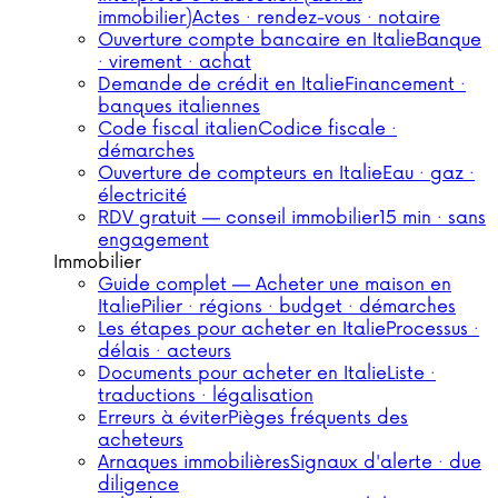
immobilier)
Actes · rendez-vous · notaire
Ouverture compte bancaire en Italie
Banque
· virement · achat
Demande de crédit en Italie
Financement ·
banques italiennes
Code fiscal italien
Codice fiscale ·
démarches
Ouverture de compteurs en Italie
Eau · gaz ·
électricité
RDV gratuit — conseil immobilier
15 min · sans
engagement
Immobilier
Guide complet — Acheter une maison en
Italie
Pilier · régions · budget · démarches
Les étapes pour acheter en Italie
Processus ·
délais · acteurs
Documents pour acheter en Italie
Liste ·
traductions · légalisation
Erreurs à éviter
Pièges fréquents des
acheteurs
Arnaques immobilières
Signaux d'alerte · due
diligence