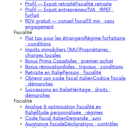
Profil — Expat retraité
Fiscalité retraite
Profil — Expat entrepreneur
TVA · IRPEF ·
forfait
RDV gratuit — conseil fiscal
15 min · sans
engagement
Fiscalité
Flat tax pour les étrangers
Régime forfaitaire
· conditions
Impôts immobiliers (IMU)
Propriétaires ·
charges locales
Bonus Prima Casa
Aides · premier achat
Bonus rénovation
Aides · travaux · conditions
Retraite en Italie
Pension · fiscalité
Obtenir son code fiscal italien
Codice fiscale
· démarches
Successions en Italie
Héritage · droits ·
démarches
Fiscalité
Analyse & optimisation fiscalité en
Italie
Étude personnalisée · régimes
Code fiscal italien
Demande · suivi
Assistance fiscale
Déclarations · contrôles