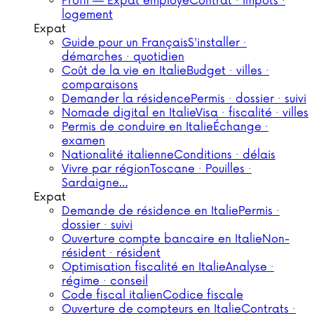
Profil — Expat employé
Contrat · impôts ·
logement
Expat
Guide pour un Français
S'installer ·
démarches · quotidien
Coût de la vie en Italie
Budget · villes ·
comparaisons
Demander la résidence
Permis · dossier · suivi
Nomade digital en Italie
Visa · fiscalité · villes
Permis de conduire en Italie
Échange ·
examen
Nationalité italienne
Conditions · délais
Vivre par région
Toscane · Pouilles ·
Sardaigne…
Expat
Demande de résidence en Italie
Permis ·
dossier · suivi
Ouverture compte bancaire en Italie
Non-
résident · résident
Optimisation fiscalité en Italie
Analyse ·
régime · conseil
Code fiscal italien
Codice fiscale
Ouverture de compteurs en Italie
Contrats ·