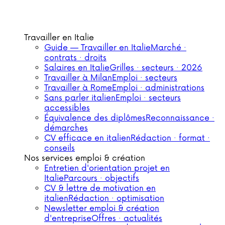
Travailler en Italie
Guide — Travailler en Italie
Marché ·
contrats · droits
Salaires en Italie
Grilles · secteurs · 2026
Travailler à Milan
Emploi · secteurs
Travailler à Rome
Emploi · administrations
Sans parler italien
Emploi · secteurs
accessibles
Équivalence des diplômes
Reconnaissance ·
démarches
CV efficace en italien
Rédaction · format ·
conseils
Nos services emploi & création
Entretien d'orientation projet en
Italie
Parcours · objectifs
CV & lettre de motivation en
italien
Rédaction · optimisation
Newsletter emploi & création
d'entreprise
Offres · actualités