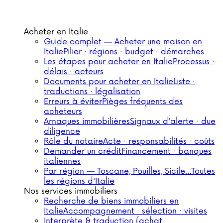
Acheter en Italie
Guide complet — Acheter une maison en
Italie
Pilier · régions · budget · démarches
Les étapes pour acheter en Italie
Processus ·
délais · acteurs
Documents pour acheter en Italie
Liste ·
traductions · légalisation
Erreurs à éviter
Pièges fréquents des
acheteurs
Arnaques immobilières
Signaux d'alerte · due
diligence
Rôle du notaire
Acte · responsabilités · coûts
Demander un crédit
Financement · banques
italiennes
Par région — Toscane, Pouilles, Sicile…
Toutes
les régions d'Italie
Nos services immobiliers
Recherche de biens immobiliers en
Italie
Accompagnement · sélection · visites
Interprète & traduction (achat