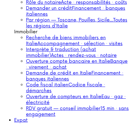
Rôle du notaire
Acte · responsabilités · coûts
Demander un crédit
Financement · banques
italiennes
Par région — Toscane, Pouilles, Sicile…
Toutes
les régions d'Italie
Immobilier
Recherche de biens immobiliers en
Italie
Accompagnement · sélection · visites
Interprète & traduction (achat
immobilier)
Actes · rendez-vous · notaire
Ouverture compte bancaire en Italie
Banque
· virement · achat
Demande de crédit en Italie
Financement ·
banques italiennes
Code fiscal italien
Codice fiscale ·
démarches
Ouverture de compteurs en Italie
Eau · gaz ·
électricité
RDV gratuit — conseil immobilier
15 min · sans
engagement
Expat