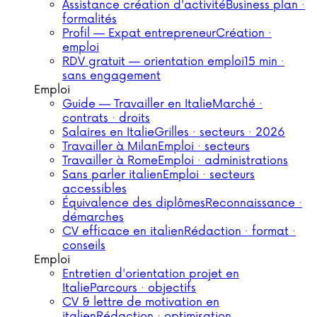
Assistance création d'activité
Business plan ·
formalités
Profil — Expat entrepreneur
Création ·
emploi
RDV gratuit — orientation emploi
15 min ·
sans engagement
Emploi
Guide — Travailler en Italie
Marché ·
contrats · droits
Salaires en Italie
Grilles · secteurs · 2026
Travailler à Milan
Emploi · secteurs
Travailler à Rome
Emploi · administrations
Sans parler italien
Emploi · secteurs
accessibles
Équivalence des diplômes
Reconnaissance ·
démarches
CV efficace en italien
Rédaction · format ·
conseils
Emploi
Entretien d'orientation projet en
Italie
Parcours · objectifs
CV & lettre de motivation en
italien
Rédaction · optimisation