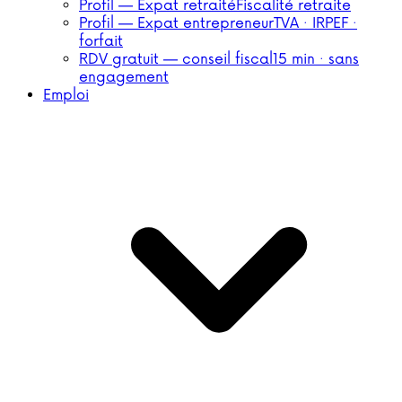
Profil — Expat retraité
Fiscalité retraite
Profil — Expat entrepreneur
TVA · IRPEF ·
forfait
RDV gratuit — conseil fiscal
15 min · sans
engagement
Emploi