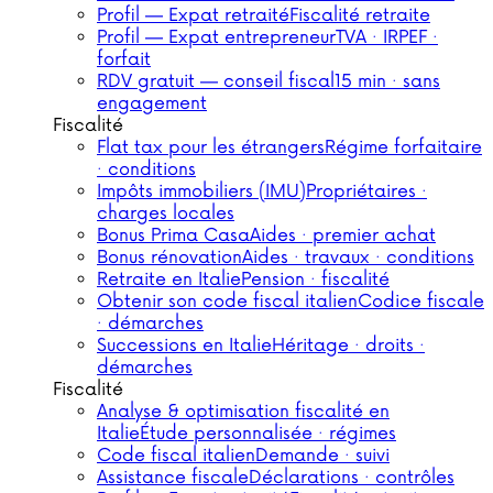
Profil — Expat retraité
Fiscalité retraite
Profil — Expat entrepreneur
TVA · IRPEF ·
forfait
RDV gratuit — conseil fiscal
15 min · sans
engagement
Fiscalité
Flat tax pour les étrangers
Régime forfaitaire
· conditions
Impôts immobiliers (IMU)
Propriétaires ·
charges locales
Bonus Prima Casa
Aides · premier achat
Bonus rénovation
Aides · travaux · conditions
Retraite en Italie
Pension · fiscalité
Obtenir son code fiscal italien
Codice fiscale
· démarches
Successions en Italie
Héritage · droits ·
démarches
Fiscalité
Analyse & optimisation fiscalité en
Italie
Étude personnalisée · régimes
Code fiscal italien
Demande · suivi
Assistance fiscale
Déclarations · contrôles