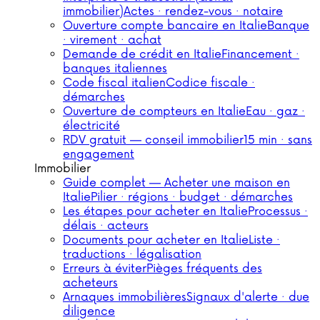
immobilier)
Actes · rendez-vous · notaire
Ouverture compte bancaire en Italie
Banque
· virement · achat
Demande de crédit en Italie
Financement ·
banques italiennes
Code fiscal italien
Codice fiscale ·
démarches
Ouverture de compteurs en Italie
Eau · gaz ·
électricité
RDV gratuit — conseil immobilier
15 min · sans
engagement
Immobilier
Guide complet — Acheter une maison en
Italie
Pilier · régions · budget · démarches
Les étapes pour acheter en Italie
Processus ·
délais · acteurs
Documents pour acheter en Italie
Liste ·
traductions · légalisation
Erreurs à éviter
Pièges fréquents des
acheteurs
Arnaques immobilières
Signaux d'alerte · due
diligence