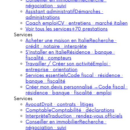
Conseiller en immobilier
Recherche ·
négociation · suivi
Assistant administratif
Démarches ·
administrations
Coach emploi
CV · entretiens · marché italien
Voir tous les services
+70 prestations
Services
Acheter une maison en Italie
Recherche ·
crédit · notaire · interprète
S'installer en Italie
Résidence · banque ·
fiscalité · compteurs
Travailler / Créer son activité
Emploi ·
entreprise · orientation
Services essentiels
Code fiscal · résidence ·
banque · fiscalité
Créer mon devis personnalisé →
Code fiscal ·
résidence · banque · fiscalité · emploi
Services
Avocat
Droit · contrats · litiges
Comptable
Comptabilité · déclarations
Interprète
Traduction · rendez-vous officiels
Conseiller en immobilier
Recherche ·
négociation · suivi