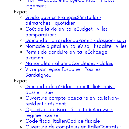
Profil — Expat employé
Contrat · impôts ·
logement
Expat
Guide pour un Français
S'installer ·
démarches · quotidien
Coût de la vie en Italie
Budget · villes ·
comparaisons
Demander la résidence
Permis · dossier · suivi
Nomade digital en Italie
Visa · fiscalité · villes
Permis de conduire en Italie
Échange ·
examen
Nationalité italienne
Conditions · délais
Vivre par région
Toscane · Pouilles ·
Sardaigne…
Expat
Demande de résidence en Italie
Permis ·
dossier · suivi
Ouverture compte bancaire en Italie
Non-
résident · résident
Optimisation fiscalité en Italie
Analyse ·
régime · conseil
Code fiscal italien
Codice fiscale
Ouverture de compteurs en Italie
Contrats ·