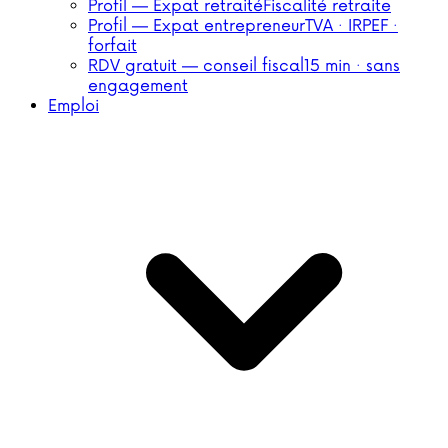
Profil — Expat retraité
Fiscalité retraite
Profil — Expat entrepreneur
TVA · IRPEF ·
forfait
RDV gratuit — conseil fiscal
15 min · sans
engagement
Emploi