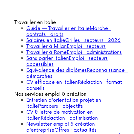
Travailler en Italie
Guide — Travailler en Italie
Marché ·
contrats · droits
Salaires en Italie
Grilles · secteurs · 2026
Travailler à Milan
Emploi · secteurs
Travailler à Rome
Emploi · administrations
Sans parler italien
Emploi · secteurs
accessibles
Équivalence des diplômes
Reconnaissance ·
démarches
CV efficace en italien
Rédaction · format ·
conseils
Nos services emploi & création
Entretien d'orientation projet en
Italie
Parcours · objectifs
CV & lettre de motivation en
italien
Rédaction · optimisation
Newsletter emploi & création
d'entreprise
Offres · actualités