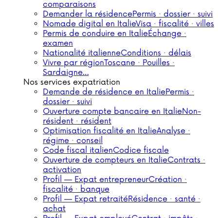
comparaisons
Demander la résidence
Permis · dossier · suivi
Nomade digital en Italie
Visa · fiscalité · villes
Permis de conduire en Italie
Échange ·
examen
Nationalité italienne
Conditions · délais
Vivre par région
Toscane · Pouilles ·
Sardaigne…
Nos services expatriation
Demande de résidence en Italie
Permis ·
dossier · suivi
Ouverture compte bancaire en Italie
Non-
résident · résident
Optimisation fiscalité en Italie
Analyse ·
régime · conseil
Code fiscal italien
Codice fiscale
Ouverture de compteurs en Italie
Contrats ·
activation
Profil — Expat entrepreneur
Création ·
fiscalité · banque
Profil — Expat retraité
Résidence · santé ·
achat