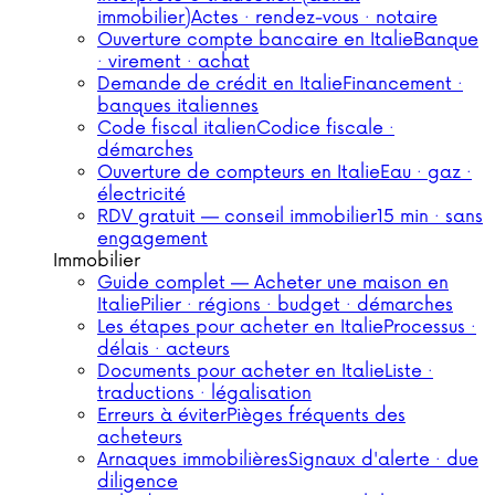
immobilier)
Actes · rendez-vous · notaire
Ouverture compte bancaire en Italie
Banque
· virement · achat
Demande de crédit en Italie
Financement ·
banques italiennes
Code fiscal italien
Codice fiscale ·
démarches
Ouverture de compteurs en Italie
Eau · gaz ·
électricité
RDV gratuit — conseil immobilier
15 min · sans
engagement
Immobilier
Guide complet — Acheter une maison en
Italie
Pilier · régions · budget · démarches
Les étapes pour acheter en Italie
Processus ·
délais · acteurs
Documents pour acheter en Italie
Liste ·
traductions · légalisation
Erreurs à éviter
Pièges fréquents des
acheteurs
Arnaques immobilières
Signaux d'alerte · due
diligence