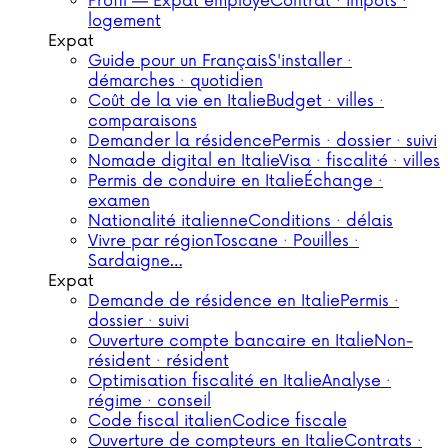
Profil — Expat employé
Contrat · impôts ·
logement
Expat
Guide pour un Français
S'installer ·
démarches · quotidien
Coût de la vie en Italie
Budget · villes ·
comparaisons
Demander la résidence
Permis · dossier · suivi
Nomade digital en Italie
Visa · fiscalité · villes
Permis de conduire en Italie
Échange ·
examen
Nationalité italienne
Conditions · délais
Vivre par région
Toscane · Pouilles ·
Sardaigne…
Expat
Demande de résidence en Italie
Permis ·
dossier · suivi
Ouverture compte bancaire en Italie
Non-
résident · résident
Optimisation fiscalité en Italie
Analyse ·
régime · conseil
Code fiscal italien
Codice fiscale
Ouverture de compteurs en Italie
Contrats ·