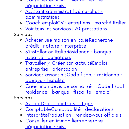
Conseiller en immobilier
Recherche ·
négociation · suivi
Assistant administratif
Démarches ·
administrations
Coach emploi
CV · entretiens · marché italien
Voir tous les services
+70 prestations
Services
Acheter une maison en Italie
Recherche ·
crédit · notaire · interprète
S'installer en Italie
Résidence · banque ·
fiscalité · compteurs
Travailler / Créer son activité
Emploi ·
entreprise · orientation
Services essentiels
Code fiscal · résidence ·
banque · fiscalité
Créer mon devis personnalisé →
Code fiscal ·
résidence · banque · fiscalité · emploi
Services
Avocat
Droit · contrats · litiges
Comptable
Comptabilité · déclarations
Interprète
Traduction · rendez-vous officiels
Conseiller en immobilier
Recherche ·
négociation · suivi