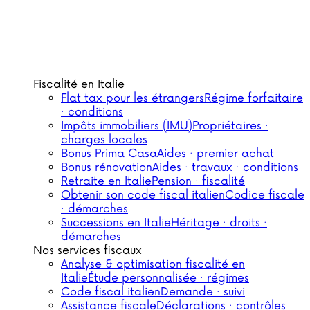
Fiscalité en Italie
Flat tax pour les étrangers
Régime forfaitaire
· conditions
Impôts immobiliers (IMU)
Propriétaires ·
charges locales
Bonus Prima Casa
Aides · premier achat
Bonus rénovation
Aides · travaux · conditions
Retraite en Italie
Pension · fiscalité
Obtenir son code fiscal italien
Codice fiscale
· démarches
Successions en Italie
Héritage · droits ·
démarches
Nos services fiscaux
Analyse & optimisation fiscalité en
Italie
Étude personnalisée · régimes
Code fiscal italien
Demande · suivi
Assistance fiscale
Déclarations · contrôles