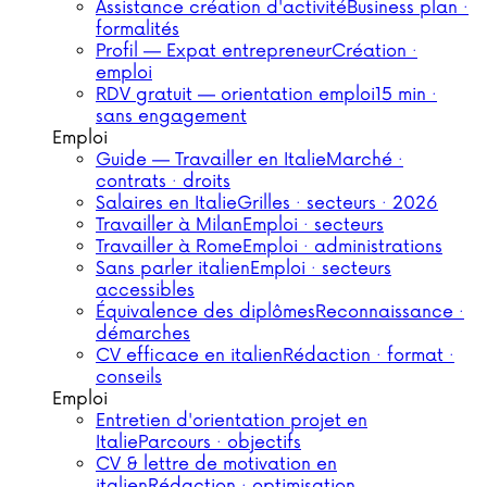
Assistance création d'activité
Business plan ·
formalités
Profil — Expat entrepreneur
Création ·
emploi
RDV gratuit — orientation emploi
15 min ·
sans engagement
Emploi
Guide — Travailler en Italie
Marché ·
contrats · droits
Salaires en Italie
Grilles · secteurs · 2026
Travailler à Milan
Emploi · secteurs
Travailler à Rome
Emploi · administrations
Sans parler italien
Emploi · secteurs
accessibles
Équivalence des diplômes
Reconnaissance ·
démarches
CV efficace en italien
Rédaction · format ·
conseils
Emploi
Entretien d'orientation projet en
Italie
Parcours · objectifs
CV & lettre de motivation en
italien
Rédaction · optimisation