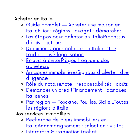
Acheter en Italie
Guide complet — Acheter une maison en
Italie
Pilier · régions · budget · démarches
Les étapes pour acheter en Italie
Processus ·
délais · acteurs
Documents pour acheter en Italie
Liste ·
traductions · légalisation
Erreurs à éviter
Pièges fréquents des
acheteurs
Arnaques immobilières
Signaux d'alerte · due
diligence
Rôle du notaire
Acte · responsabilités · coûts
Demander un crédit
Financement · banques
italiennes
Par région — Toscane, Pouilles, Sicile…
Toutes
les régions d'Italie
Nos services immobiliers
Recherche de biens immobiliers en
Italie
Accompagnement · sélection · visites
Interprète & traduction (achat