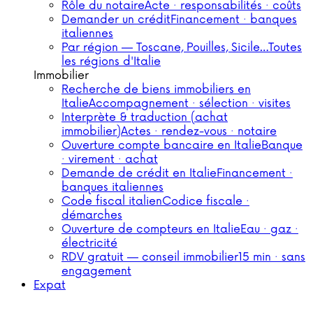
Rôle du notaire
Acte · responsabilités · coûts
Demander un crédit
Financement · banques
italiennes
Par région — Toscane, Pouilles, Sicile…
Toutes
les régions d'Italie
Immobilier
Recherche de biens immobiliers en
Italie
Accompagnement · sélection · visites
Interprète & traduction (achat
immobilier)
Actes · rendez-vous · notaire
Ouverture compte bancaire en Italie
Banque
· virement · achat
Demande de crédit en Italie
Financement ·
banques italiennes
Code fiscal italien
Codice fiscale ·
démarches
Ouverture de compteurs en Italie
Eau · gaz ·
électricité
RDV gratuit — conseil immobilier
15 min · sans
engagement
Expat