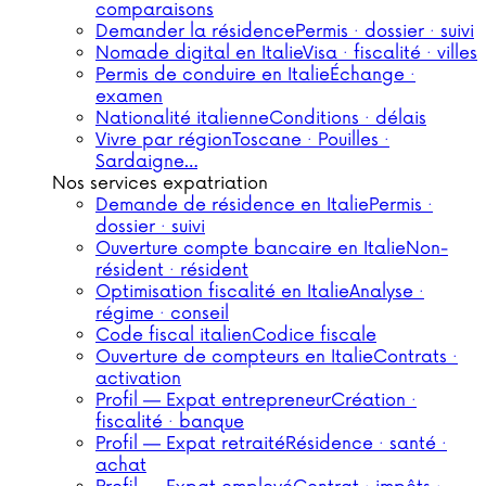
comparaisons
Demander la résidence
Permis · dossier · suivi
Nomade digital en Italie
Visa · fiscalité · villes
Permis de conduire en Italie
Échange ·
examen
Nationalité italienne
Conditions · délais
Vivre par région
Toscane · Pouilles ·
Sardaigne…
Nos services expatriation
Demande de résidence en Italie
Permis ·
dossier · suivi
Ouverture compte bancaire en Italie
Non-
résident · résident
Optimisation fiscalité en Italie
Analyse ·
régime · conseil
Code fiscal italien
Codice fiscale
Ouverture de compteurs en Italie
Contrats ·
activation
Profil — Expat entrepreneur
Création ·
fiscalité · banque
Profil — Expat retraité
Résidence · santé ·
achat