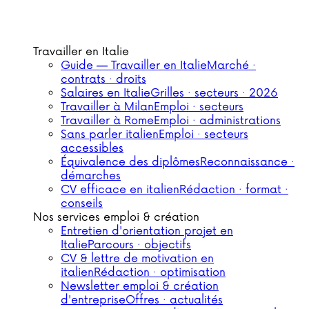
Travailler en Italie
Guide — Travailler en Italie
Marché ·
contrats · droits
Salaires en Italie
Grilles · secteurs · 2026
Travailler à Milan
Emploi · secteurs
Travailler à Rome
Emploi · administrations
Sans parler italien
Emploi · secteurs
accessibles
Équivalence des diplômes
Reconnaissance ·
démarches
CV efficace en italien
Rédaction · format ·
conseils
Nos services emploi & création
Entretien d'orientation projet en
Italie
Parcours · objectifs
CV & lettre de motivation en
italien
Rédaction · optimisation
Newsletter emploi & création
d'entreprise
Offres · actualités