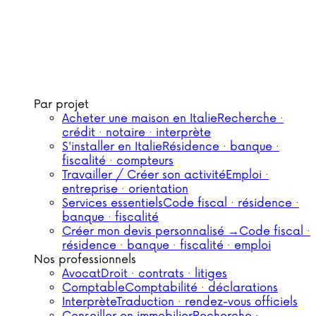
Par projet
Acheter une maison en Italie
Recherche ·
crédit · notaire · interprète
S'installer en Italie
Résidence · banque ·
fiscalité · compteurs
Travailler / Créer son activité
Emploi ·
entreprise · orientation
Services essentiels
Code fiscal · résidence ·
banque · fiscalité
Créer mon devis personnalisé →
Code fiscal ·
résidence · banque · fiscalité · emploi
Nos professionnels
Avocat
Droit · contrats · litiges
Comptable
Comptabilité · déclarations
Interprète
Traduction · rendez-vous officiels