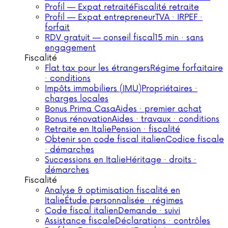
Profil — Expat retraité
Fiscalité retraite
Profil — Expat entrepreneur
TVA · IRPEF ·
forfait
RDV gratuit — conseil fiscal
15 min · sans
engagement
Fiscalité
Flat tax pour les étrangers
Régime forfaitaire
· conditions
Impôts immobiliers (IMU)
Propriétaires ·
charges locales
Bonus Prima Casa
Aides · premier achat
Bonus rénovation
Aides · travaux · conditions
Retraite en Italie
Pension · fiscalité
Obtenir son code fiscal italien
Codice fiscale
· démarches
Successions en Italie
Héritage · droits ·
démarches
Fiscalité
Analyse & optimisation fiscalité en
Italie
Étude personnalisée · régimes
Code fiscal italien
Demande · suivi
Assistance fiscale
Déclarations · contrôles