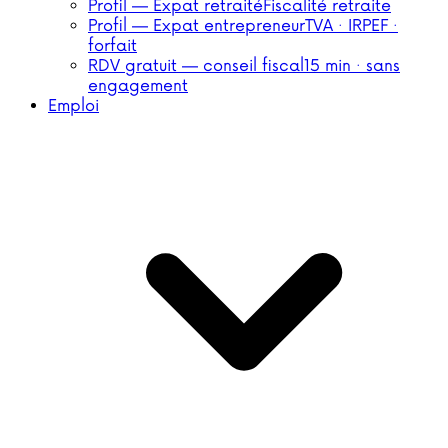
Profil — Expat retraité
Fiscalité retraite
Profil — Expat entrepreneur
TVA · IRPEF ·
forfait
RDV gratuit — conseil fiscal
15 min · sans
engagement
Emploi