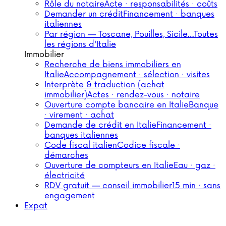
Rôle du notaire
Acte · responsabilités · coûts
Demander un crédit
Financement · banques
italiennes
Par région — Toscane, Pouilles, Sicile…
Toutes
les régions d'Italie
Immobilier
Recherche de biens immobiliers en
Italie
Accompagnement · sélection · visites
Interprète & traduction (achat
immobilier)
Actes · rendez-vous · notaire
Ouverture compte bancaire en Italie
Banque
· virement · achat
Demande de crédit en Italie
Financement ·
banques italiennes
Code fiscal italien
Codice fiscale ·
démarches
Ouverture de compteurs en Italie
Eau · gaz ·
électricité
RDV gratuit — conseil immobilier
15 min · sans
engagement
Expat