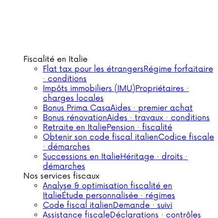
Fiscalité en Italie
Flat tax pour les étrangers
Régime forfaitaire
· conditions
Impôts immobiliers (IMU)
Propriétaires ·
charges locales
Bonus Prima Casa
Aides · premier achat
Bonus rénovation
Aides · travaux · conditions
Retraite en Italie
Pension · fiscalité
Obtenir son code fiscal italien
Codice fiscale
· démarches
Successions en Italie
Héritage · droits ·
démarches
Nos services fiscaux
Analyse & optimisation fiscalité en
Italie
Étude personnalisée · régimes
Code fiscal italien
Demande · suivi
Assistance fiscale
Déclarations · contrôles