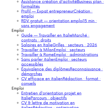
Assistance création d'activité
Business plan ·
formalités
Profil — Expat entrepreneur
Création ·
emploi
RDV gratuit — orientation emploi
15 min ·
sans engagement
Emploi
Guide — Travailler en Italie
Marché ·
contrats · droits
Salaires en Italie
Grilles · secteurs · 2026
Travailler à Milan
Emploi · secteurs
Travailler à Rome
Emploi · administrations
Sans parler italien
Emploi · secteurs
accessibles
Équivalence des diplômes
Reconnaissance ·
démarches
CV efficace en italien
Rédaction · format ·
conseils
Emploi
Entretien d'orientation projet en
Italie
Parcours · objectifs
CV & lettre de motivation en
italien
Rédaction · optimisation