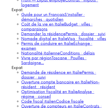
Profil — Expat employé
Contrat · impôts ·
logement
Expat
Guide pour un Français
S'installer ·
démarches · quotidien
Coût de la vie en Italie
Budget · villes ·
comparaisons
Demander la résidence
Permis · dossier · suivi
Nomade digital en Italie
Visa · fiscalité · villes
Permis de conduire en Italie
Échange ·
examen
Nationalité italienne
Conditions · délais
Vivre par région
Toscane · Pouilles ·
Sardaigne…
Expat
Demande de résidence en Italie
Permis ·
dossier · suivi
Ouverture compte bancaire en Italie
Non-
résident · résident
Optimisation fiscalité en Italie
Analyse ·
régime · conseil
Code fiscal italien
Codice fiscale
Ouverture de compteurs en Italie
Contrats ·