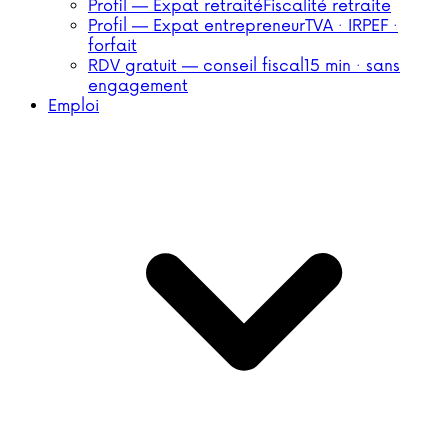
Profil — Expat retraité
Fiscalité retraite
Profil — Expat entrepreneur
TVA · IRPEF ·
forfait
RDV gratuit — conseil fiscal
15 min · sans
engagement
Emploi