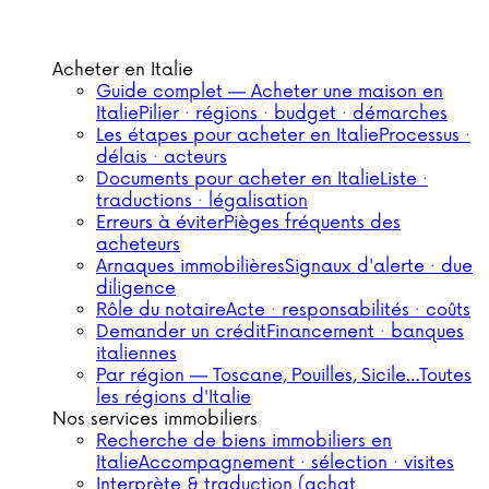
Acheter en Italie
Guide complet — Acheter une maison en
Italie
Pilier · régions · budget · démarches
Les étapes pour acheter en Italie
Processus ·
délais · acteurs
Documents pour acheter en Italie
Liste ·
traductions · légalisation
Erreurs à éviter
Pièges fréquents des
acheteurs
Arnaques immobilières
Signaux d'alerte · due
diligence
Rôle du notaire
Acte · responsabilités · coûts
Demander un crédit
Financement · banques
italiennes
Par région — Toscane, Pouilles, Sicile…
Toutes
les régions d'Italie
Nos services immobiliers
Recherche de biens immobiliers en
Italie
Accompagnement · sélection · visites
Interprète & traduction (achat