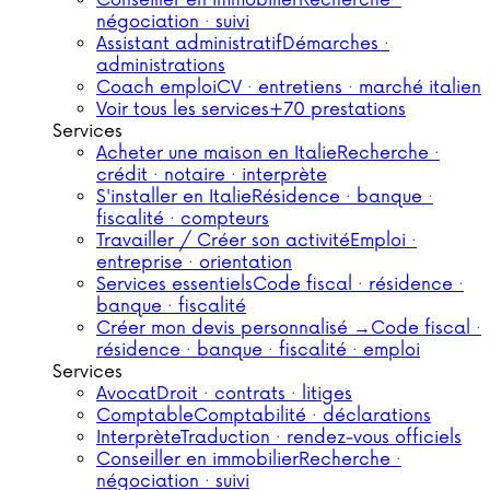
Conseiller en immobilier
Recherche ·
négociation · suivi
Assistant administratif
Démarches ·
administrations
Coach emploi
CV · entretiens · marché italien
Voir tous les services
+70 prestations
Services
Acheter une maison en Italie
Recherche ·
crédit · notaire · interprète
S'installer en Italie
Résidence · banque ·
fiscalité · compteurs
Travailler / Créer son activité
Emploi ·
entreprise · orientation
Services essentiels
Code fiscal · résidence ·
banque · fiscalité
Créer mon devis personnalisé →
Code fiscal ·
résidence · banque · fiscalité · emploi
Services
Avocat
Droit · contrats · litiges
Comptable
Comptabilité · déclarations
Interprète
Traduction · rendez-vous officiels
Conseiller en immobilier
Recherche ·
négociation · suivi