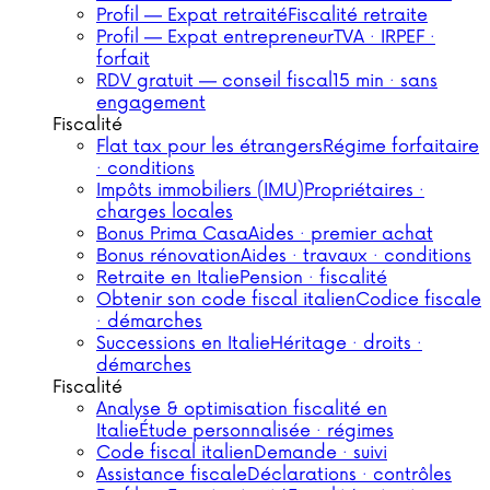
Profil — Expat retraité
Fiscalité retraite
Profil — Expat entrepreneur
TVA · IRPEF ·
forfait
RDV gratuit — conseil fiscal
15 min · sans
engagement
Fiscalité
Flat tax pour les étrangers
Régime forfaitaire
· conditions
Impôts immobiliers (IMU)
Propriétaires ·
charges locales
Bonus Prima Casa
Aides · premier achat
Bonus rénovation
Aides · travaux · conditions
Retraite en Italie
Pension · fiscalité
Obtenir son code fiscal italien
Codice fiscale
· démarches
Successions en Italie
Héritage · droits ·
démarches
Fiscalité
Analyse & optimisation fiscalité en
Italie
Étude personnalisée · régimes
Code fiscal italien
Demande · suivi
Assistance fiscale
Déclarations · contrôles