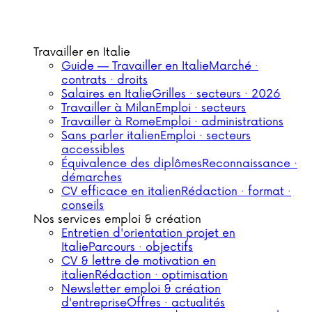
Travailler en Italie
Guide — Travailler en Italie
Marché ·
contrats · droits
Salaires en Italie
Grilles · secteurs · 2026
Travailler à Milan
Emploi · secteurs
Travailler à Rome
Emploi · administrations
Sans parler italien
Emploi · secteurs
accessibles
Équivalence des diplômes
Reconnaissance ·
démarches
CV efficace en italien
Rédaction · format ·
conseils
Nos services emploi & création
Entretien d'orientation projet en
Italie
Parcours · objectifs
CV & lettre de motivation en
italien
Rédaction · optimisation
Newsletter emploi & création
d'entreprise
Offres · actualités