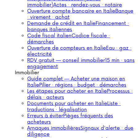
immobilier)
Actes · rendez-vous · notaire
Ouverture compte bancaire en Italie
Banque
· virement · achat
Demande de crédit en Italie
Financement ·
banques italiennes
Code fiscal italien
Codice fiscale ·
démarches
Ouverture de compteurs en Italie
Eau · gaz ·
électricité
RDV gratuit — conseil immobilier
15 min · sans
engagement
Immobilier
Guide complet — Acheter une maison en
Italie
Pilier · régions · budget · démarches
Les étapes pour acheter en Italie
Processus ·
délais · acteurs
Documents pour acheter en Italie
Liste ·
traductions · légalisation
Erreurs à éviter
Pièges fréquents des
acheteurs
Arnaques immobilières
Signaux d'alerte · due
diligence