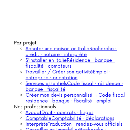
Par projet
Acheter une maison en Italie
Recherche ·
crédit · notaire · interprète
S'installer en Italie
Résidence · banque ·
fiscalité · compteurs
Travailler / Créer son activité
Emploi ·
entreprise · orientation
Services essentiels
Code fiscal · résidence ·
banque · fiscalité
Créer mon devis personnalisé →
Code fiscal ·
résidence · banque · fiscalité · emploi
Nos professionnels
Avocat
Droit · contrats · litiges
Comptable
Comptabilité · déclarations
Interprète
Traduction · rendez-vous officiels