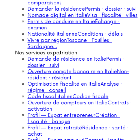
comparaisons
Demander la résidence
Permis · dossier · suivi
Nomade digital en Italie
Visa · fiscalité · villes
Permis de conduire en Italie
Échange ·
examen
Nationalité italienne
Conditions · délais
Vivre par région
Toscane · Pouilles ·
Sardaigne…
Nos services expatriation
Demande de résidence en Italie
Permis ·
dossier · suivi
Ouverture compte bancaire en Italie
Non-
résident · résident
Optimisation fiscalité en Italie
Analyse ·
régime · conseil
Code fiscal italien
Codice fiscale
Ouverture de compteurs en Italie
Contrats ·
activation
Profil — Expat entrepreneur
Création ·
fiscalité · banque
Profil — Expat retraité
Résidence · santé ·
achat