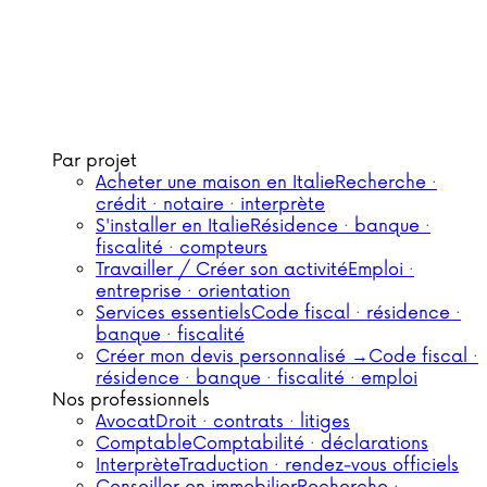
Par projet
Acheter une maison en Italie
Recherche ·
crédit · notaire · interprète
S'installer en Italie
Résidence · banque ·
fiscalité · compteurs
Travailler / Créer son activité
Emploi ·
entreprise · orientation
Services essentiels
Code fiscal · résidence ·
banque · fiscalité
Créer mon devis personnalisé →
Code fiscal ·
résidence · banque · fiscalité · emploi
Nos professionnels
Avocat
Droit · contrats · litiges
Comptable
Comptabilité · déclarations
Interprète
Traduction · rendez-vous officiels