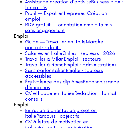
Assistance création d'activité
Business plan ·
formalités
Profil — Expat entrepreneur
Création ·
emploi
RDV gratuit — orientation emploi
15 min ·
sans engagement
Emploi
Guide — Travailler en Italie
Marché ·
contrats · droits
Salaires en Italie
Grilles · secteurs · 2026
Travailler à Milan
Emploi · secteurs
Travailler à Rome
Emploi · administrations
Sans parler italien
Emploi · secteurs
accessibles
Équivalence des diplômes
Reconnaissance ·
démarches
CV efficace en italien
Rédaction · format ·
conseils
Emploi
Entretien d'orientation projet en
Italie
Parcours · objectifs
CV & lettre de motivation en
italien
Rédaction · optimisation