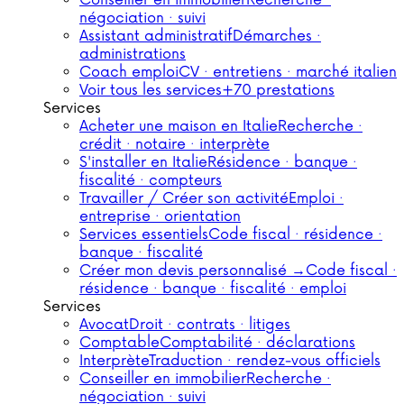
Conseiller en immobilier
Recherche ·
négociation · suivi
Assistant administratif
Démarches ·
administrations
Coach emploi
CV · entretiens · marché italien
Voir tous les services
+70 prestations
Services
Acheter une maison en Italie
Recherche ·
crédit · notaire · interprète
S'installer en Italie
Résidence · banque ·
fiscalité · compteurs
Travailler / Créer son activité
Emploi ·
entreprise · orientation
Services essentiels
Code fiscal · résidence ·
banque · fiscalité
Créer mon devis personnalisé →
Code fiscal ·
résidence · banque · fiscalité · emploi
Services
Avocat
Droit · contrats · litiges
Comptable
Comptabilité · déclarations
Interprète
Traduction · rendez-vous officiels
Conseiller en immobilier
Recherche ·
négociation · suivi