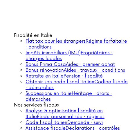
Fiscalité en Italie
Flat tax pour les étrangers
Régime forfaitaire
· conditions
Impôts immobiliers (IMU)
Propriétaires ·
charges locales
Bonus Prima Casa
Aides · premier achat
Bonus rénovation
Aides · travaux · conditions
Retraite en Italie
Pension · fiscalité
Obtenir son code fiscal italien
Codice fiscale
· démarches
Successions en Italie
Héritage · droits ·
démarches
Nos services fiscaux
Analyse & optimisation fiscalité en
Italie
Étude personnalisée · régimes
Code fiscal italien
Demande · suivi
Assistance fiscale
Déclarations · contrôles