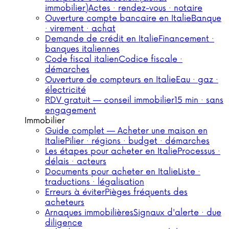
immobilier)
Actes · rendez-vous · notaire
Ouverture compte bancaire en Italie
Banque
· virement · achat
Demande de crédit en Italie
Financement ·
banques italiennes
Code fiscal italien
Codice fiscale ·
démarches
Ouverture de compteurs en Italie
Eau · gaz ·
électricité
RDV gratuit — conseil immobilier
15 min · sans
engagement
Immobilier
Guide complet — Acheter une maison en
Italie
Pilier · régions · budget · démarches
Les étapes pour acheter en Italie
Processus ·
délais · acteurs
Documents pour acheter en Italie
Liste ·
traductions · légalisation
Erreurs à éviter
Pièges fréquents des
acheteurs
Arnaques immobilières
Signaux d'alerte · due
diligence