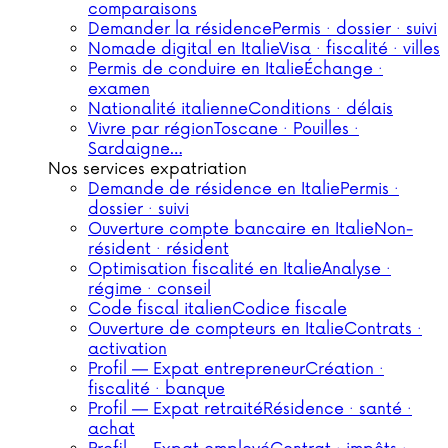
comparaisons
Demander la résidence
Permis · dossier · suivi
Nomade digital en Italie
Visa · fiscalité · villes
Permis de conduire en Italie
Échange ·
examen
Nationalité italienne
Conditions · délais
Vivre par région
Toscane · Pouilles ·
Sardaigne…
Nos services expatriation
Demande de résidence en Italie
Permis ·
dossier · suivi
Ouverture compte bancaire en Italie
Non-
résident · résident
Optimisation fiscalité en Italie
Analyse ·
régime · conseil
Code fiscal italien
Codice fiscale
Ouverture de compteurs en Italie
Contrats ·
activation
Profil — Expat entrepreneur
Création ·
fiscalité · banque
Profil — Expat retraité
Résidence · santé ·
achat