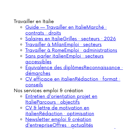
Travailler en Italie
Guide — Travailler en Italie
Marché ·
contrats · droits
Salaires en Italie
Grilles · secteurs · 2026
Travailler à Milan
Emploi · secteurs
Travailler à Rome
Emploi · administrations
Sans parler italien
Emploi · secteurs
accessibles
Équivalence des diplômes
Reconnaissance ·
démarches
CV efficace en italien
Rédaction · format ·
conseils
Nos services emploi & création
Entretien d'orientation projet en
Italie
Parcours · objectifs
CV & lettre de motivation en
italien
Rédaction · optimisation
Newsletter emploi & création
d'entreprise
Offres · actualités