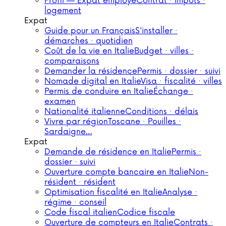
Profil — Expat employé
Contrat · impôts ·
logement
Expat
Guide pour un Français
S'installer ·
démarches · quotidien
Coût de la vie en Italie
Budget · villes ·
comparaisons
Demander la résidence
Permis · dossier · suivi
Nomade digital en Italie
Visa · fiscalité · villes
Permis de conduire en Italie
Échange ·
examen
Nationalité italienne
Conditions · délais
Vivre par région
Toscane · Pouilles ·
Sardaigne…
Expat
Demande de résidence en Italie
Permis ·
dossier · suivi
Ouverture compte bancaire en Italie
Non-
résident · résident
Optimisation fiscalité en Italie
Analyse ·
régime · conseil
Code fiscal italien
Codice fiscale
Ouverture de compteurs en Italie
Contrats ·