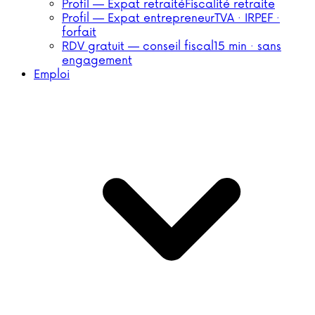
Profil — Expat retraité
Fiscalité retraite
Profil — Expat entrepreneur
TVA · IRPEF ·
forfait
RDV gratuit — conseil fiscal
15 min · sans
engagement
Emploi