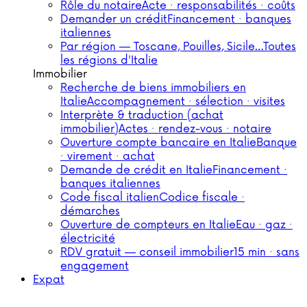
Rôle du notaire
Acte · responsabilités · coûts
Demander un crédit
Financement · banques
italiennes
Par région — Toscane, Pouilles, Sicile…
Toutes
les régions d'Italie
Immobilier
Recherche de biens immobiliers en
Italie
Accompagnement · sélection · visites
Interprète & traduction (achat
immobilier)
Actes · rendez-vous · notaire
Ouverture compte bancaire en Italie
Banque
· virement · achat
Demande de crédit en Italie
Financement ·
banques italiennes
Code fiscal italien
Codice fiscale ·
démarches
Ouverture de compteurs en Italie
Eau · gaz ·
électricité
RDV gratuit — conseil immobilier
15 min · sans
engagement
Expat