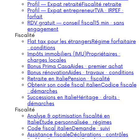
Profil — Expat retraité
Fiscalité retraite
Profil — Expat entrepreneur
TVA · IRPEF ·
forfait
RDV gratuit — conseil fiscal
15 min · sans
engagement
Fiscalité
Flat tax pour les étrangers
Régime forfaitaire
· conditions
Impôts immobiliers (IMU)
Propriétaires ·
charges locales
Bonus Prima Casa
Aides · premier achat
Bonus rénovation
Aides · travaux · conditions
Retraite en Italie
Pension · fiscalité
Obtenir son code fiscal italien
Codice fiscale
· démarches
Successions en Italie
Héritage · droits ·
démarches
Fiscalité
Analyse & optimisation fiscalité en
Italie
Étude personnalisée · régimes
Code fiscal italien
Demande · suivi
Assistance fiscale
Déclarations · contrôles