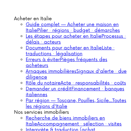
Acheter en Italie
Guide complet — Acheter une maison en
Italie
Pilier · régions · budget · démarches
Les étapes pour acheter en Italie
Processus ·
délais · acteurs
Documents pour acheter en Italie
Liste ·
traductions · légalisation
Erreurs à éviter
Pièges fréquents des
acheteurs
Arnaques immobilières
Signaux d'alerte · due
diligence
Rôle du notaire
Acte · responsabilités · coûts
Demander un crédit
Financement · banques
italiennes
Par région — Toscane, Pouilles, Sicile…
Toutes
les régions d'Italie
Nos services immobiliers
Recherche de biens immobiliers en
Italie
Accompagnement · sélection · visites
Interprète & traduction (achat