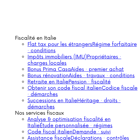
Fiscalité en Italie
Flat tax pour les étrangers
Régime forfaitaire
· conditions
Impôts immobiliers (IMU)
Propriétaires ·
charges locales
Bonus Prima Casa
Aides · premier achat
Bonus rénovation
Aides · travaux · conditions
Retraite en Italie
Pension · fiscalité
Obtenir son code fiscal italien
Codice fiscale
· démarches
Successions en Italie
Héritage · droits ·
démarches
Nos services fiscaux
Analyse & optimisation fiscalité en
Italie
Étude personnalisée · régimes
Code fiscal italien
Demande · suivi
Assistance fiscale
Déclarations · contrôles