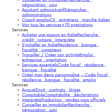
Conseiller en immobilier
Recherche ·
négociation · suivi
Assistant administratif
Démarches ·
administrations
Coach emploi
CV · entretiens · marché italien
Voir tous les services
+70 prestations
Services
Acheter une maison en Italie
Recherche ·
crédit · notaire · interprète
S'installer en Italie
Résidence · banque ·
fiscalité · compteurs
Travailler / Créer son activité
Emploi ·
entreprise · orientation
Services essentiels
Code fiscal · résidence ·
banque · fiscalité
Créer mon devis personnalisé →
Code fiscal ·
résidence · banque · fiscalité · emploi
Services
Avocat
Droit · contrats · litiges
Comptable
Comptabilité · déclarations
Interprète
Traduction · rendez-vous officiels
Conseiller en immobilier
Recherche ·
négociation · suivi