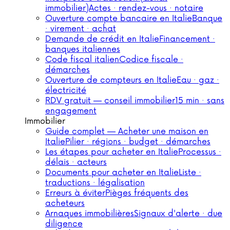
immobilier)
Actes · rendez-vous · notaire
Ouverture compte bancaire en Italie
Banque
· virement · achat
Demande de crédit en Italie
Financement ·
banques italiennes
Code fiscal italien
Codice fiscale ·
démarches
Ouverture de compteurs en Italie
Eau · gaz ·
électricité
RDV gratuit — conseil immobilier
15 min · sans
engagement
Immobilier
Guide complet — Acheter une maison en
Italie
Pilier · régions · budget · démarches
Les étapes pour acheter en Italie
Processus ·
délais · acteurs
Documents pour acheter en Italie
Liste ·
traductions · légalisation
Erreurs à éviter
Pièges fréquents des
acheteurs
Arnaques immobilières
Signaux d'alerte · due
diligence