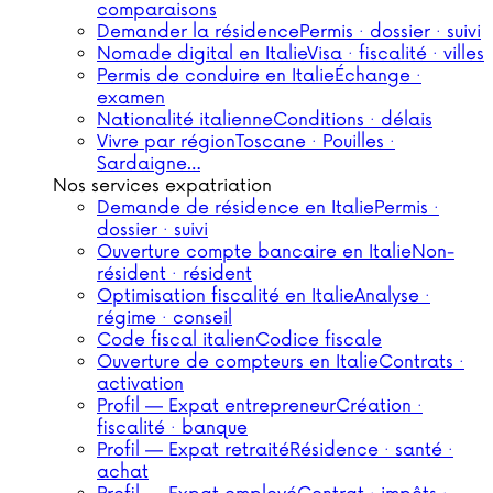
comparaisons
Demander la résidence
Permis · dossier · suivi
Nomade digital en Italie
Visa · fiscalité · villes
Permis de conduire en Italie
Échange ·
examen
Nationalité italienne
Conditions · délais
Vivre par région
Toscane · Pouilles ·
Sardaigne…
Nos services expatriation
Demande de résidence en Italie
Permis ·
dossier · suivi
Ouverture compte bancaire en Italie
Non-
résident · résident
Optimisation fiscalité en Italie
Analyse ·
régime · conseil
Code fiscal italien
Codice fiscale
Ouverture de compteurs en Italie
Contrats ·
activation
Profil — Expat entrepreneur
Création ·
fiscalité · banque
Profil — Expat retraité
Résidence · santé ·
achat