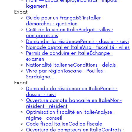
Profil — Expat employé
Contrat · impôts ·
logement
Expat
Guide pour un Français
S'installer ·
démarches · quotidien
Coût de la vie en Italie
Budget · villes ·
comparaisons
Demander la résidence
Permis · dossier · suivi
Nomade digital en Italie
Visa · fiscalité · villes
Permis de conduire en Italie
Échange ·
examen
Nationalité italienne
Conditions · délais
Vivre par région
Toscane · Pouilles ·
Sardaigne…
Expat
Demande de résidence en Italie
Permis ·
dossier · suivi
Ouverture compte bancaire en Italie
Non-
résident · résident
Optimisation fiscalité en Italie
Analyse ·
régime · conseil
Code fiscal italien
Codice fiscale
Ouverture de compteurs en Italie
Contrats ·