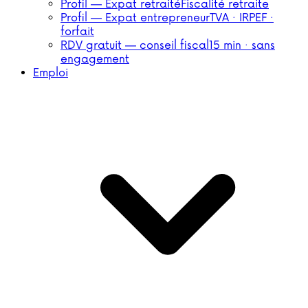
Profil — Expat retraité
Fiscalité retraite
Profil — Expat entrepreneur
TVA · IRPEF ·
forfait
RDV gratuit — conseil fiscal
15 min · sans
engagement
Emploi