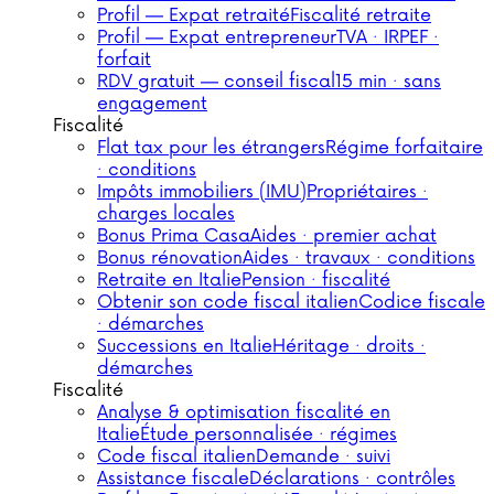
Profil — Expat retraité
Fiscalité retraite
Profil — Expat entrepreneur
TVA · IRPEF ·
forfait
RDV gratuit — conseil fiscal
15 min · sans
engagement
Fiscalité
Flat tax pour les étrangers
Régime forfaitaire
· conditions
Impôts immobiliers (IMU)
Propriétaires ·
charges locales
Bonus Prima Casa
Aides · premier achat
Bonus rénovation
Aides · travaux · conditions
Retraite en Italie
Pension · fiscalité
Obtenir son code fiscal italien
Codice fiscale
· démarches
Successions en Italie
Héritage · droits ·
démarches
Fiscalité
Analyse & optimisation fiscalité en
Italie
Étude personnalisée · régimes
Code fiscal italien
Demande · suivi
Assistance fiscale
Déclarations · contrôles