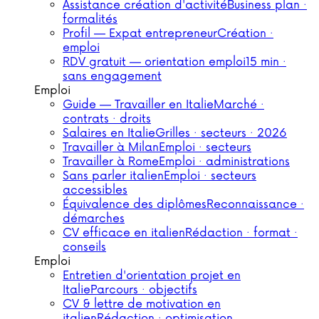
Assistance création d'activité
Business plan ·
formalités
Profil — Expat entrepreneur
Création ·
emploi
RDV gratuit — orientation emploi
15 min ·
sans engagement
Emploi
Guide — Travailler en Italie
Marché ·
contrats · droits
Salaires en Italie
Grilles · secteurs · 2026
Travailler à Milan
Emploi · secteurs
Travailler à Rome
Emploi · administrations
Sans parler italien
Emploi · secteurs
accessibles
Équivalence des diplômes
Reconnaissance ·
démarches
CV efficace en italien
Rédaction · format ·
conseils
Emploi
Entretien d'orientation projet en
Italie
Parcours · objectifs
CV & lettre de motivation en
italien
Rédaction · optimisation