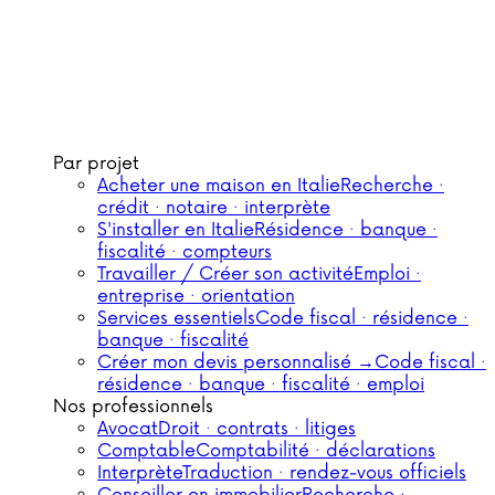
Par projet
Acheter une maison en Italie
Recherche ·
crédit · notaire · interprète
S'installer en Italie
Résidence · banque ·
fiscalité · compteurs
Travailler / Créer son activité
Emploi ·
entreprise · orientation
Services essentiels
Code fiscal · résidence ·
banque · fiscalité
Créer mon devis personnalisé →
Code fiscal ·
résidence · banque · fiscalité · emploi
Nos professionnels
Avocat
Droit · contrats · litiges
Comptable
Comptabilité · déclarations
Interprète
Traduction · rendez-vous officiels