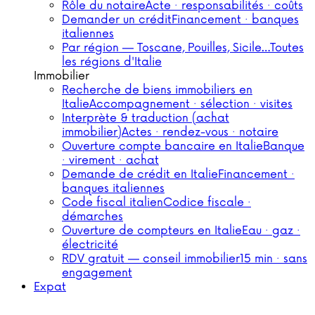
Rôle du notaire
Acte · responsabilités · coûts
Demander un crédit
Financement · banques
italiennes
Par région — Toscane, Pouilles, Sicile…
Toutes
les régions d'Italie
Immobilier
Recherche de biens immobiliers en
Italie
Accompagnement · sélection · visites
Interprète & traduction (achat
immobilier)
Actes · rendez-vous · notaire
Ouverture compte bancaire en Italie
Banque
· virement · achat
Demande de crédit en Italie
Financement ·
banques italiennes
Code fiscal italien
Codice fiscale ·
démarches
Ouverture de compteurs en Italie
Eau · gaz ·
électricité
RDV gratuit — conseil immobilier
15 min · sans
engagement
Expat