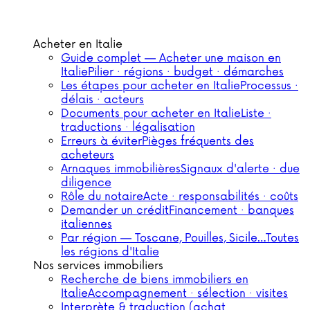
Acheter en Italie
Guide complet — Acheter une maison en
Italie
Pilier · régions · budget · démarches
Les étapes pour acheter en Italie
Processus ·
délais · acteurs
Documents pour acheter en Italie
Liste ·
traductions · légalisation
Erreurs à éviter
Pièges fréquents des
acheteurs
Arnaques immobilières
Signaux d'alerte · due
diligence
Rôle du notaire
Acte · responsabilités · coûts
Demander un crédit
Financement · banques
italiennes
Par région — Toscane, Pouilles, Sicile…
Toutes
les régions d'Italie
Nos services immobiliers
Recherche de biens immobiliers en
Italie
Accompagnement · sélection · visites
Interprète & traduction (achat