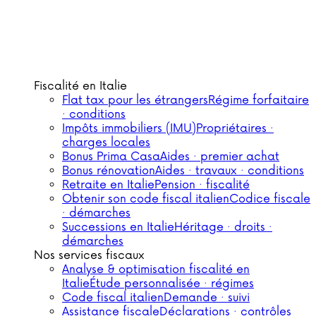
Fiscalité en Italie
Flat tax pour les étrangers
Régime forfaitaire
· conditions
Impôts immobiliers (IMU)
Propriétaires ·
charges locales
Bonus Prima Casa
Aides · premier achat
Bonus rénovation
Aides · travaux · conditions
Retraite en Italie
Pension · fiscalité
Obtenir son code fiscal italien
Codice fiscale
· démarches
Successions en Italie
Héritage · droits ·
démarches
Nos services fiscaux
Analyse & optimisation fiscalité en
Italie
Étude personnalisée · régimes
Code fiscal italien
Demande · suivi
Assistance fiscale
Déclarations · contrôles