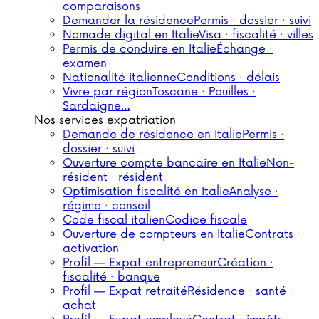
comparaisons
Demander la résidence
Permis · dossier · suivi
Nomade digital en Italie
Visa · fiscalité · villes
Permis de conduire en Italie
Échange ·
examen
Nationalité italienne
Conditions · délais
Vivre par région
Toscane · Pouilles ·
Sardaigne…
Nos services expatriation
Demande de résidence en Italie
Permis ·
dossier · suivi
Ouverture compte bancaire en Italie
Non-
résident · résident
Optimisation fiscalité en Italie
Analyse ·
régime · conseil
Code fiscal italien
Codice fiscale
Ouverture de compteurs en Italie
Contrats ·
activation
Profil — Expat entrepreneur
Création ·
fiscalité · banque
Profil — Expat retraité
Résidence · santé ·
achat