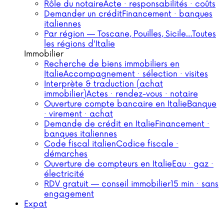
Rôle du notaire
Acte · responsabilités · coûts
Demander un crédit
Financement · banques
italiennes
Par région — Toscane, Pouilles, Sicile…
Toutes
les régions d'Italie
Immobilier
Recherche de biens immobiliers en
Italie
Accompagnement · sélection · visites
Interprète & traduction (achat
immobilier)
Actes · rendez-vous · notaire
Ouverture compte bancaire en Italie
Banque
· virement · achat
Demande de crédit en Italie
Financement ·
banques italiennes
Code fiscal italien
Codice fiscale ·
démarches
Ouverture de compteurs en Italie
Eau · gaz ·
électricité
RDV gratuit — conseil immobilier
15 min · sans
engagement
Expat