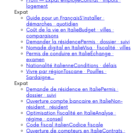
Profil — Expat employé
Contrat · impôts ·
logement
Expat
Guide pour un Français
S'installer ·
démarches · quotidien
Coût de la vie en Italie
Budget · villes ·
comparaisons
Demander la résidence
Permis · dossier · suivi
Nomade digital en Italie
Visa · fiscalité · villes
Permis de conduire en Italie
Échange ·
examen
Nationalité italienne
Conditions · délais
Vivre par région
Toscane · Pouilles ·
Sardaigne…
Expat
Demande de résidence en Italie
Permis ·
dossier · suivi
Ouverture compte bancaire en Italie
Non-
résident · résident
Optimisation fiscalité en Italie
Analyse ·
régime · conseil
Code fiscal italien
Codice fiscale
Ouverture de compteurs en Italie
Contrats ·