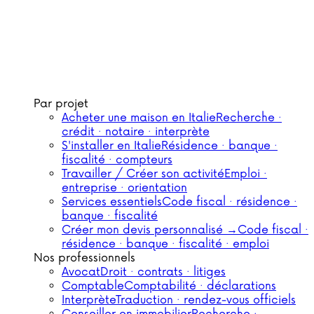
Par projet
Acheter une maison en Italie
Recherche ·
crédit · notaire · interprète
S'installer en Italie
Résidence · banque ·
fiscalité · compteurs
Travailler / Créer son activité
Emploi ·
entreprise · orientation
Services essentiels
Code fiscal · résidence ·
banque · fiscalité
Créer mon devis personnalisé →
Code fiscal ·
résidence · banque · fiscalité · emploi
Nos professionnels
Avocat
Droit · contrats · litiges
Comptable
Comptabilité · déclarations
Interprète
Traduction · rendez-vous officiels