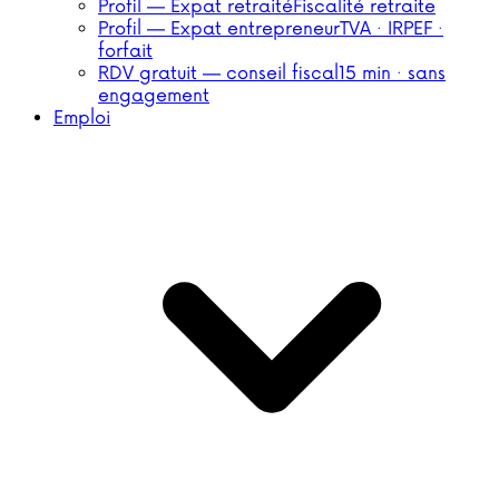
Profil — Expat retraité
Fiscalité retraite
Profil — Expat entrepreneur
TVA · IRPEF ·
forfait
RDV gratuit — conseil fiscal
15 min · sans
engagement
Emploi