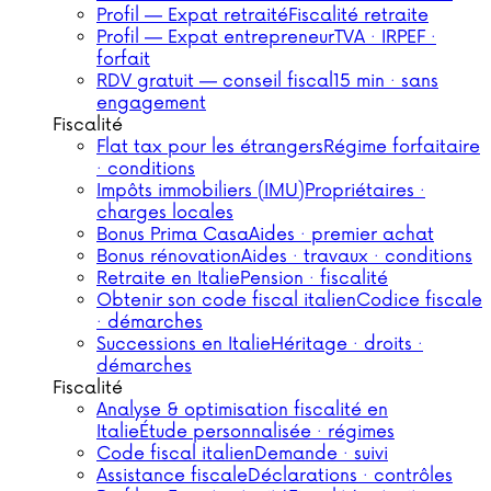
Profil — Expat retraité
Fiscalité retraite
Profil — Expat entrepreneur
TVA · IRPEF ·
forfait
RDV gratuit — conseil fiscal
15 min · sans
engagement
Fiscalité
Flat tax pour les étrangers
Régime forfaitaire
· conditions
Impôts immobiliers (IMU)
Propriétaires ·
charges locales
Bonus Prima Casa
Aides · premier achat
Bonus rénovation
Aides · travaux · conditions
Retraite en Italie
Pension · fiscalité
Obtenir son code fiscal italien
Codice fiscale
· démarches
Successions en Italie
Héritage · droits ·
démarches
Fiscalité
Analyse & optimisation fiscalité en
Italie
Étude personnalisée · régimes
Code fiscal italien
Demande · suivi
Assistance fiscale
Déclarations · contrôles