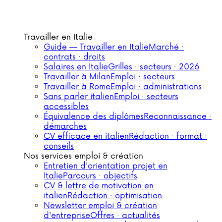
Travailler en Italie
Guide — Travailler en Italie
Marché ·
contrats · droits
Salaires en Italie
Grilles · secteurs · 2026
Travailler à Milan
Emploi · secteurs
Travailler à Rome
Emploi · administrations
Sans parler italien
Emploi · secteurs
accessibles
Équivalence des diplômes
Reconnaissance ·
démarches
CV efficace en italien
Rédaction · format ·
conseils
Nos services emploi & création
Entretien d'orientation projet en
Italie
Parcours · objectifs
CV & lettre de motivation en
italien
Rédaction · optimisation
Newsletter emploi & création
d'entreprise
Offres · actualités