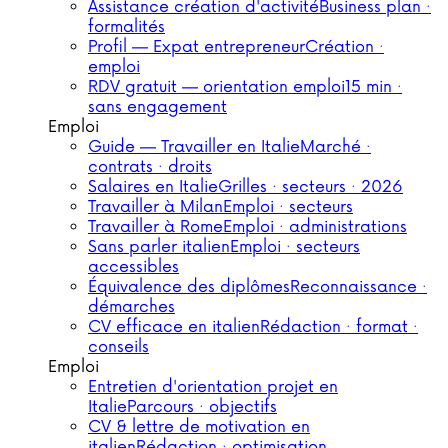
Assistance création d'activité
Business plan ·
formalités
Profil — Expat entrepreneur
Création ·
emploi
RDV gratuit — orientation emploi
15 min ·
sans engagement
Emploi
Guide — Travailler en Italie
Marché ·
contrats · droits
Salaires en Italie
Grilles · secteurs · 2026
Travailler à Milan
Emploi · secteurs
Travailler à Rome
Emploi · administrations
Sans parler italien
Emploi · secteurs
accessibles
Équivalence des diplômes
Reconnaissance ·
démarches
CV efficace en italien
Rédaction · format ·
conseils
Emploi
Entretien d'orientation projet en
Italie
Parcours · objectifs
CV & lettre de motivation en
italien
Rédaction · optimisation