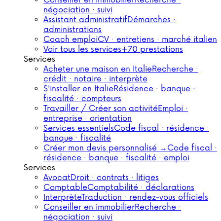
Conseiller en immobilier
Recherche ·
négociation · suivi
Assistant administratif
Démarches ·
administrations
Coach emploi
CV · entretiens · marché italien
Voir tous les services
+70 prestations
Services
Acheter une maison en Italie
Recherche ·
crédit · notaire · interprète
S'installer en Italie
Résidence · banque ·
fiscalité · compteurs
Travailler / Créer son activité
Emploi ·
entreprise · orientation
Services essentiels
Code fiscal · résidence ·
banque · fiscalité
Créer mon devis personnalisé →
Code fiscal ·
résidence · banque · fiscalité · emploi
Services
Avocat
Droit · contrats · litiges
Comptable
Comptabilité · déclarations
Interprète
Traduction · rendez-vous officiels
Conseiller en immobilier
Recherche ·
négociation · suivi