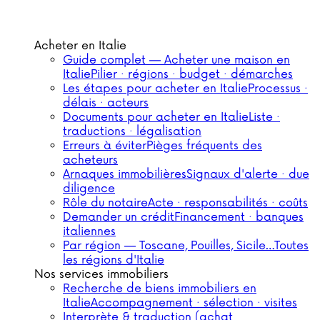
Acheter en Italie
Guide complet — Acheter une maison en
Italie
Pilier · régions · budget · démarches
Les étapes pour acheter en Italie
Processus ·
délais · acteurs
Documents pour acheter en Italie
Liste ·
traductions · légalisation
Erreurs à éviter
Pièges fréquents des
acheteurs
Arnaques immobilières
Signaux d'alerte · due
diligence
Rôle du notaire
Acte · responsabilités · coûts
Demander un crédit
Financement · banques
italiennes
Par région — Toscane, Pouilles, Sicile…
Toutes
les régions d'Italie
Nos services immobiliers
Recherche de biens immobiliers en
Italie
Accompagnement · sélection · visites
Interprète & traduction (achat