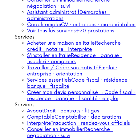
Conseiller en immobilier
Recherche ·
négociation · suivi
Assistant administratif
Démarches ·
administrations
Coach emploi
CV · entretiens · marché italien
Voir tous les services
+70 prestations
Services
Acheter une maison en Italie
Recherche ·
crédit · notaire · interprète
S'installer en Italie
Résidence · banque ·
fiscalité · compteurs
Travailler / Créer son activité
Emploi ·
entreprise · orientation
Services essentiels
Code fiscal · résidence ·
banque · fiscalité
Créer mon devis personnalisé →
Code fiscal ·
résidence · banque · fiscalité · emploi
Services
Avocat
Droit · contrats · litiges
Comptable
Comptabilité · déclarations
Interprète
Traduction · rendez-vous officiels
Conseiller en immobilier
Recherche ·
négociation · suivi