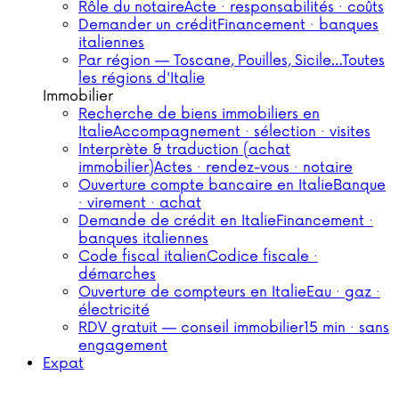
Rôle du notaire
Acte · responsabilités · coûts
Demander un crédit
Financement · banques
italiennes
Par région — Toscane, Pouilles, Sicile…
Toutes
les régions d'Italie
Immobilier
Recherche de biens immobiliers en
Italie
Accompagnement · sélection · visites
Interprète & traduction (achat
immobilier)
Actes · rendez-vous · notaire
Ouverture compte bancaire en Italie
Banque
· virement · achat
Demande de crédit en Italie
Financement ·
banques italiennes
Code fiscal italien
Codice fiscale ·
démarches
Ouverture de compteurs en Italie
Eau · gaz ·
électricité
RDV gratuit — conseil immobilier
15 min · sans
engagement
Expat