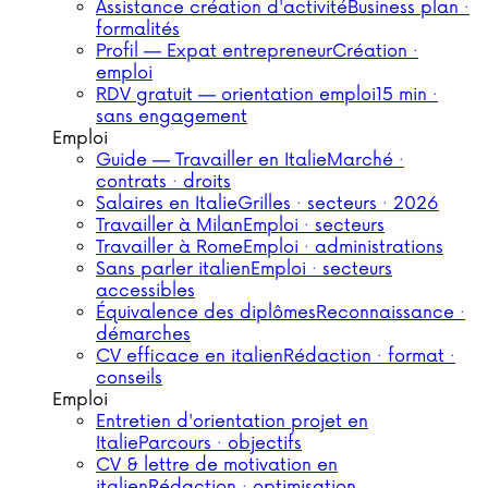
Assistance création d'activité
Business plan ·
formalités
Profil — Expat entrepreneur
Création ·
emploi
RDV gratuit — orientation emploi
15 min ·
sans engagement
Emploi
Guide — Travailler en Italie
Marché ·
contrats · droits
Salaires en Italie
Grilles · secteurs · 2026
Travailler à Milan
Emploi · secteurs
Travailler à Rome
Emploi · administrations
Sans parler italien
Emploi · secteurs
accessibles
Équivalence des diplômes
Reconnaissance ·
démarches
CV efficace en italien
Rédaction · format ·
conseils
Emploi
Entretien d'orientation projet en
Italie
Parcours · objectifs
CV & lettre de motivation en
italien
Rédaction · optimisation