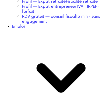
Profil — Expat retraité
Fiscalité retraite
Profil — Expat entrepreneur
TVA · IRPEF ·
forfait
RDV gratuit — conseil fiscal
15 min · sans
engagement
Emploi