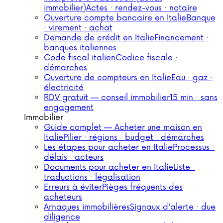
immobilier)
Actes · rendez-vous · notaire
Ouverture compte bancaire en Italie
Banque
· virement · achat
Demande de crédit en Italie
Financement ·
banques italiennes
Code fiscal italien
Codice fiscale ·
démarches
Ouverture de compteurs en Italie
Eau · gaz ·
électricité
RDV gratuit — conseil immobilier
15 min · sans
engagement
Immobilier
Guide complet — Acheter une maison en
Italie
Pilier · régions · budget · démarches
Les étapes pour acheter en Italie
Processus ·
délais · acteurs
Documents pour acheter en Italie
Liste ·
traductions · légalisation
Erreurs à éviter
Pièges fréquents des
acheteurs
Arnaques immobilières
Signaux d'alerte · due
diligence