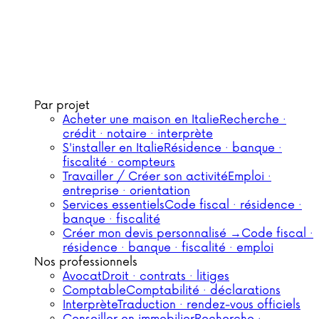
Par projet
Acheter une maison en Italie
Recherche ·
crédit · notaire · interprète
S'installer en Italie
Résidence · banque ·
fiscalité · compteurs
Travailler / Créer son activité
Emploi ·
entreprise · orientation
Services essentiels
Code fiscal · résidence ·
banque · fiscalité
Créer mon devis personnalisé →
Code fiscal ·
résidence · banque · fiscalité · emploi
Nos professionnels
Avocat
Droit · contrats · litiges
Comptable
Comptabilité · déclarations
Interprète
Traduction · rendez-vous officiels