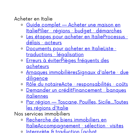
Acheter en Italie
Guide complet — Acheter une maison en
Italie
Pilier · régions · budget · démarches
Les étapes pour acheter en Italie
Processus ·
délais · acteurs
Documents pour acheter en Italie
Liste ·
traductions · légalisation
Erreurs à éviter
Pièges fréquents des
acheteurs
Arnaques immobilières
Signaux d'alerte · due
diligence
Rôle du notaire
Acte · responsabilités · coûts
Demander un crédit
Financement · banques
italiennes
Par région — Toscane, Pouilles, Sicile…
Toutes
les régions d'Italie
Nos services immobiliers
Recherche de biens immobiliers en
Italie
Accompagnement · sélection · visites
Interprète & traduction (achat