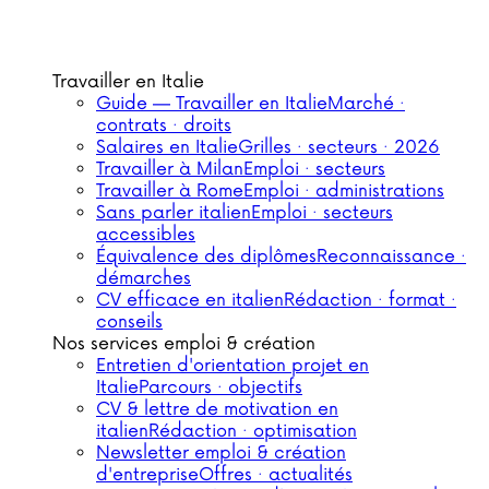
Travailler en Italie
Guide — Travailler en Italie
Marché ·
contrats · droits
Salaires en Italie
Grilles · secteurs · 2026
Travailler à Milan
Emploi · secteurs
Travailler à Rome
Emploi · administrations
Sans parler italien
Emploi · secteurs
accessibles
Équivalence des diplômes
Reconnaissance ·
démarches
CV efficace en italien
Rédaction · format ·
conseils
Nos services emploi & création
Entretien d'orientation projet en
Italie
Parcours · objectifs
CV & lettre de motivation en
italien
Rédaction · optimisation
Newsletter emploi & création
d'entreprise
Offres · actualités