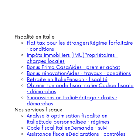
Fiscalité en Italie
Flat tax pour les étrangers
Régime forfaitaire
· conditions
Impôts immobiliers (IMU)
Propriétaires ·
charges locales
Bonus Prima Casa
Aides · premier achat
Bonus rénovation
Aides · travaux · conditions
Retraite en Italie
Pension · fiscalité
Obtenir son code fiscal italien
Codice fiscale
· démarches
Successions en Italie
Héritage · droits ·
démarches
Nos services fiscaux
Analyse & optimisation fiscalité en
Italie
Étude personnalisée · régimes
Code fiscal italien
Demande · suivi
Assistance fiscale
Déclarations · contrôles