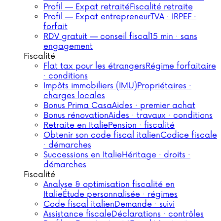
Profil — Expat retraité
Fiscalité retraite
Profil — Expat entrepreneur
TVA · IRPEF ·
forfait
RDV gratuit — conseil fiscal
15 min · sans
engagement
Fiscalité
Flat tax pour les étrangers
Régime forfaitaire
· conditions
Impôts immobiliers (IMU)
Propriétaires ·
charges locales
Bonus Prima Casa
Aides · premier achat
Bonus rénovation
Aides · travaux · conditions
Retraite en Italie
Pension · fiscalité
Obtenir son code fiscal italien
Codice fiscale
· démarches
Successions en Italie
Héritage · droits ·
démarches
Fiscalité
Analyse & optimisation fiscalité en
Italie
Étude personnalisée · régimes
Code fiscal italien
Demande · suivi
Assistance fiscale
Déclarations · contrôles