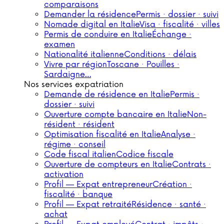
comparaisons
Demander la résidence
Permis · dossier · suivi
Nomade digital en Italie
Visa · fiscalité · villes
Permis de conduire en Italie
Échange ·
examen
Nationalité italienne
Conditions · délais
Vivre par région
Toscane · Pouilles ·
Sardaigne…
Nos services expatriation
Demande de résidence en Italie
Permis ·
dossier · suivi
Ouverture compte bancaire en Italie
Non-
résident · résident
Optimisation fiscalité en Italie
Analyse ·
régime · conseil
Code fiscal italien
Codice fiscale
Ouverture de compteurs en Italie
Contrats ·
activation
Profil — Expat entrepreneur
Création ·
fiscalité · banque
Profil — Expat retraité
Résidence · santé ·
achat