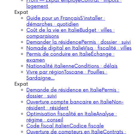
Profil — Expat employé
Contrat · impôts ·
logement
Expat
Guide pour un Français
S'installer ·
démarches · quotidien
Coût de la vie en Italie
Budget · villes ·
comparaisons
Demander la résidence
Permis · dossier · suivi
Nomade digital en Italie
Visa · fiscalité · villes
Permis de conduire en Italie
Échange ·
examen
Nationalité italienne
Conditions · délais
Vivre par région
Toscane · Pouilles ·
Sardaigne…
Expat
Demande de résidence en Italie
Permis ·
dossier · suivi
Ouverture compte bancaire en Italie
Non-
résident · résident
Optimisation fiscalité en Italie
Analyse ·
régime · conseil
Code fiscal italien
Codice fiscale
Ouverture de compteurs en Italie
Contrats ·