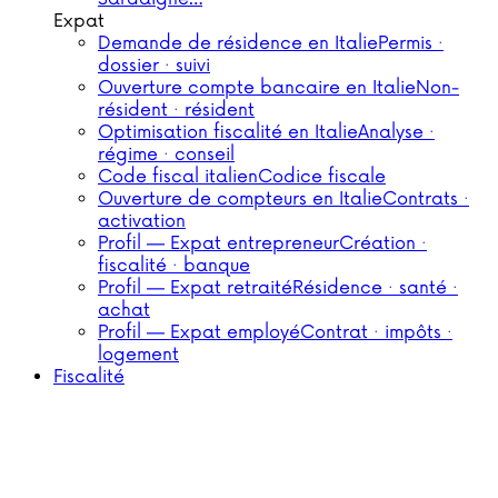
Expat
Demande de résidence en Italie
Permis ·
dossier · suivi
Ouverture compte bancaire en Italie
Non-
résident · résident
Optimisation fiscalité en Italie
Analyse ·
régime · conseil
Code fiscal italien
Codice fiscale
Ouverture de compteurs en Italie
Contrats ·
activation
Profil — Expat entrepreneur
Création ·
fiscalité · banque
Profil — Expat retraité
Résidence · santé ·
achat
Profil — Expat employé
Contrat · impôts ·
logement
Fiscalité