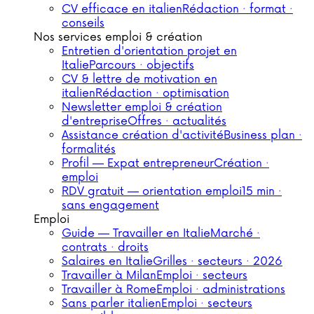
CV efficace en italien
Rédaction · format ·
conseils
Nos services emploi & création
Entretien d'orientation projet en
Italie
Parcours · objectifs
CV & lettre de motivation en
italien
Rédaction · optimisation
Newsletter emploi & création
d'entreprise
Offres · actualités
Assistance création d'activité
Business plan ·
formalités
Profil — Expat entrepreneur
Création ·
emploi
RDV gratuit — orientation emploi
15 min ·
sans engagement
Emploi
Guide — Travailler en Italie
Marché ·
contrats · droits
Salaires en Italie
Grilles · secteurs · 2026
Travailler à Milan
Emploi · secteurs
Travailler à Rome
Emploi · administrations
Sans parler italien
Emploi · secteurs