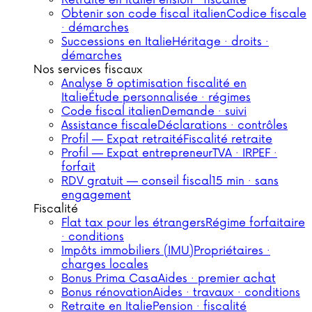
Retraite en Italie
Pension · fiscalité
Obtenir son code fiscal italien
Codice fiscale
· démarches
Successions en Italie
Héritage · droits ·
démarches
Nos services fiscaux
Analyse & optimisation fiscalité en
Italie
Étude personnalisée · régimes
Code fiscal italien
Demande · suivi
Assistance fiscale
Déclarations · contrôles
Profil — Expat retraité
Fiscalité retraite
Profil — Expat entrepreneur
TVA · IRPEF ·
forfait
RDV gratuit — conseil fiscal
15 min · sans
engagement
Fiscalité
Flat tax pour les étrangers
Régime forfaitaire
· conditions
Impôts immobiliers (IMU)
Propriétaires ·
charges locales
Bonus Prima Casa
Aides · premier achat
Bonus rénovation
Aides · travaux · conditions
Retraite en Italie
Pension · fiscalité