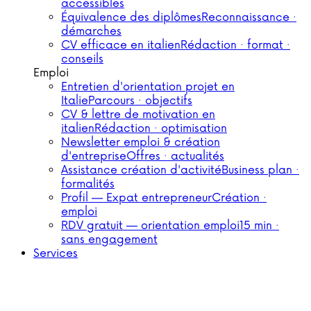
accessibles
Équivalence des diplômes
Reconnaissance ·
démarches
CV efficace en italien
Rédaction · format ·
conseils
Emploi
Entretien d'orientation projet en
Italie
Parcours · objectifs
CV & lettre de motivation en
italien
Rédaction · optimisation
Newsletter emploi & création
d'entreprise
Offres · actualités
Assistance création d'activité
Business plan ·
formalités
Profil — Expat entrepreneur
Création ·
emploi
RDV gratuit — orientation emploi
15 min ·
sans engagement
Services