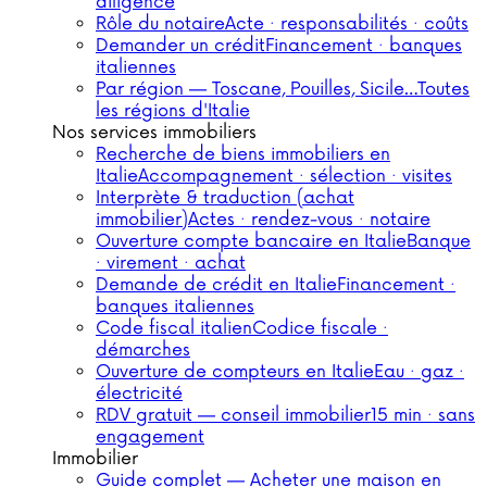
diligence
Rôle du notaire
Acte · responsabilités · coûts
Demander un crédit
Financement · banques
italiennes
Par région — Toscane, Pouilles, Sicile…
Toutes
les régions d'Italie
Nos services immobiliers
Recherche de biens immobiliers en
Italie
Accompagnement · sélection · visites
Interprète & traduction (achat
immobilier)
Actes · rendez-vous · notaire
Ouverture compte bancaire en Italie
Banque
· virement · achat
Demande de crédit en Italie
Financement ·
banques italiennes
Code fiscal italien
Codice fiscale ·
démarches
Ouverture de compteurs en Italie
Eau · gaz ·
électricité
RDV gratuit — conseil immobilier
15 min · sans
engagement
Immobilier
Guide complet — Acheter une maison en