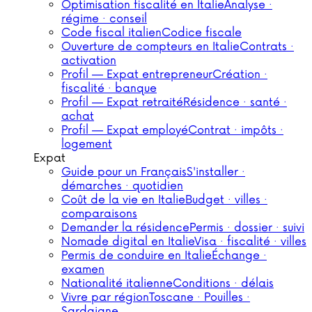
Optimisation fiscalité en Italie
Analyse ·
régime · conseil
Code fiscal italien
Codice fiscale
Ouverture de compteurs en Italie
Contrats ·
activation
Profil — Expat entrepreneur
Création ·
fiscalité · banque
Profil — Expat retraité
Résidence · santé ·
achat
Profil — Expat employé
Contrat · impôts ·
logement
Expat
Guide pour un Français
S'installer ·
démarches · quotidien
Coût de la vie en Italie
Budget · villes ·
comparaisons
Demander la résidence
Permis · dossier · suivi
Nomade digital en Italie
Visa · fiscalité · villes
Permis de conduire en Italie
Échange ·
examen
Nationalité italienne
Conditions · délais
Vivre par région
Toscane · Pouilles ·
Sardaigne…