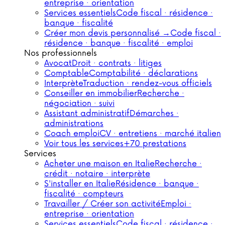
entreprise · orientation
Services essentiels
Code fiscal · résidence ·
banque · fiscalité
Créer mon devis personnalisé →
Code fiscal ·
résidence · banque · fiscalité · emploi
Nos professionnels
Avocat
Droit · contrats · litiges
Comptable
Comptabilité · déclarations
Interprète
Traduction · rendez-vous officiels
Conseiller en immobilier
Recherche ·
négociation · suivi
Assistant administratif
Démarches ·
administrations
Coach emploi
CV · entretiens · marché italien
Voir tous les services
+70 prestations
Services
Acheter une maison en Italie
Recherche ·
crédit · notaire · interprète
S'installer en Italie
Résidence · banque ·
fiscalité · compteurs
Travailler / Créer son activité
Emploi ·
entreprise · orientation
Services essentiels
Code fiscal · résidence ·