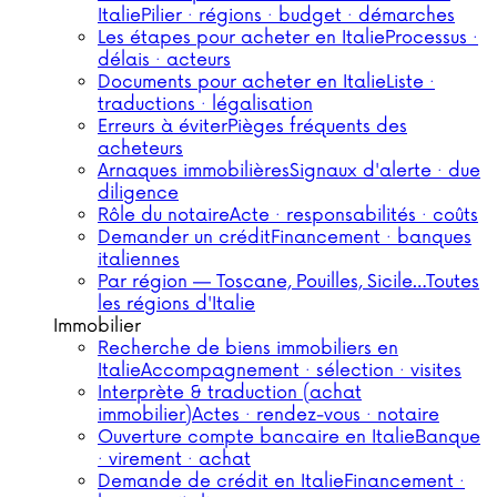
Italie
Pilier · régions · budget · démarches
Les étapes pour acheter en Italie
Processus ·
délais · acteurs
Documents pour acheter en Italie
Liste ·
traductions · légalisation
Erreurs à éviter
Pièges fréquents des
acheteurs
Arnaques immobilières
Signaux d'alerte · due
diligence
Rôle du notaire
Acte · responsabilités · coûts
Demander un crédit
Financement · banques
italiennes
Par région — Toscane, Pouilles, Sicile…
Toutes
les régions d'Italie
Immobilier
Recherche de biens immobiliers en
Italie
Accompagnement · sélection · visites
Interprète & traduction (achat
immobilier)
Actes · rendez-vous · notaire
Ouverture compte bancaire en Italie
Banque
· virement · achat
Demande de crédit en Italie
Financement ·