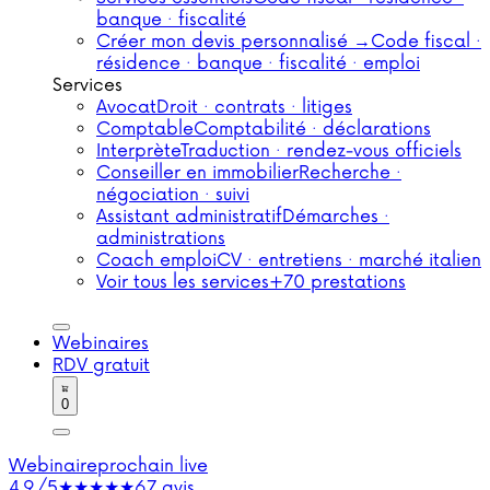
banque · fiscalité
Créer mon devis personnalisé →
Code fiscal ·
résidence · banque · fiscalité · emploi
Services
Avocat
Droit · contrats · litiges
Comptable
Comptabilité · déclarations
Interprète
Traduction · rendez-vous officiels
Conseiller en immobilier
Recherche ·
négociation · suivi
Assistant administratif
Démarches ·
administrations
Coach emploi
CV · entretiens · marché italien
Voir tous les services
+70 prestations
Webinaires
RDV gratuit
0
Webinaire
prochain live
4,9/5
★★★★★
67 avis