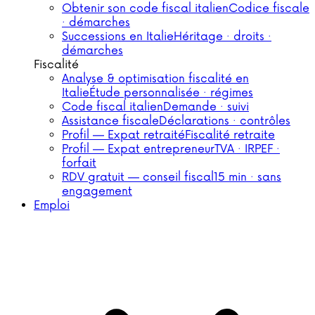
Obtenir son code fiscal italien
Codice fiscale
· démarches
Successions en Italie
Héritage · droits ·
démarches
Fiscalité
Analyse & optimisation fiscalité en
Italie
Étude personnalisée · régimes
Code fiscal italien
Demande · suivi
Assistance fiscale
Déclarations · contrôles
Profil — Expat retraité
Fiscalité retraite
Profil — Expat entrepreneur
TVA · IRPEF ·
forfait
RDV gratuit — conseil fiscal
15 min · sans
engagement
Emploi