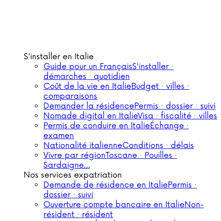
S'installer en Italie
Guide pour un Français
S'installer ·
démarches · quotidien
Coût de la vie en Italie
Budget · villes ·
comparaisons
Demander la résidence
Permis · dossier · suivi
Nomade digital en Italie
Visa · fiscalité · villes
Permis de conduire en Italie
Échange ·
examen
Nationalité italienne
Conditions · délais
Vivre par région
Toscane · Pouilles ·
Sardaigne…
Nos services expatriation
Demande de résidence en Italie
Permis ·
dossier · suivi
Ouverture compte bancaire en Italie
Non-
résident · résident