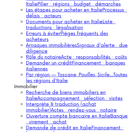
Italie
Pilier · régions · budget · démarches
Les étapes pour acheter en Italie
Processus ·
délais · acteurs
Documents pour acheter en Italie
Liste ·
traductions · légalisation
Erreurs à éviter
Pièges fréquents des
acheteurs
Arnaques immobilières
Signaux d'alerte · due
diligence
Rôle du notaire
Acte · responsabilités · coûts
Demander un crédit
Financement · banques
italiennes
Par région — Toscane, Pouilles, Sicile…
Toutes
les régions d'Italie
Immobilier
Recherche de biens immobiliers en
Italie
Accompagnement · sélection · visites
Interprète & traduction (achat
immobilier)
Actes · rendez-vous · notaire
Ouverture compte bancaire en Italie
Banque
· virement · achat
Demande de crédit en Italie
Financement ·