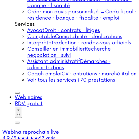
banque · fiscalité
Créer mon devis personnalisé →
Code fiscal ·
résidence · banque · fiscalité · emploi
Services
Avocat
Droit · contrats · litiges
Comptable
Comptabilité · déclarations
Interprète
Traduction · rendez-vous officiels
Conseiller en immobilier
Recherche ·
négociation · suivi
Assistant administratif
Démarches ·
administrations
Coach emploi
CV · entretiens · marché italien
Voir tous les services
+70 prestations
Webinaires
RDV gratuit
0
Webinaire
prochain live
4,9/5
★★★★★
67 avis