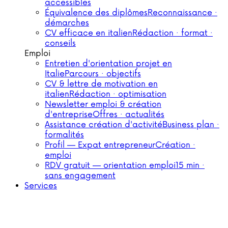
accessibles
Équivalence des diplômes
Reconnaissance ·
démarches
CV efficace en italien
Rédaction · format ·
conseils
Emploi
Entretien d'orientation projet en
Italie
Parcours · objectifs
CV & lettre de motivation en
italien
Rédaction · optimisation
Newsletter emploi & création
d'entreprise
Offres · actualités
Assistance création d'activité
Business plan ·
formalités
Profil — Expat entrepreneur
Création ·
emploi
RDV gratuit — orientation emploi
15 min ·
sans engagement
Services