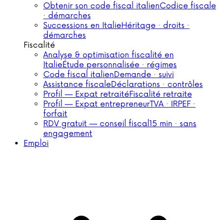
Obtenir son code fiscal italien
Codice fiscale
· démarches
Successions en Italie
Héritage · droits ·
démarches
Fiscalité
Analyse & optimisation fiscalité en
Italie
Étude personnalisée · régimes
Code fiscal italien
Demande · suivi
Assistance fiscale
Déclarations · contrôles
Profil — Expat retraité
Fiscalité retraite
Profil — Expat entrepreneur
TVA · IRPEF ·
forfait
RDV gratuit — conseil fiscal
15 min · sans
engagement
Emploi