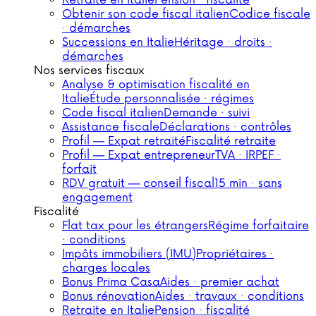
Retraite en Italie
Pension · fiscalité
Obtenir son code fiscal italien
Codice fiscale
· démarches
Successions en Italie
Héritage · droits ·
démarches
Nos services fiscaux
Analyse & optimisation fiscalité en
Italie
Étude personnalisée · régimes
Code fiscal italien
Demande · suivi
Assistance fiscale
Déclarations · contrôles
Profil — Expat retraité
Fiscalité retraite
Profil — Expat entrepreneur
TVA · IRPEF ·
forfait
RDV gratuit — conseil fiscal
15 min · sans
engagement
Fiscalité
Flat tax pour les étrangers
Régime forfaitaire
· conditions
Impôts immobiliers (IMU)
Propriétaires ·
charges locales
Bonus Prima Casa
Aides · premier achat
Bonus rénovation
Aides · travaux · conditions
Retraite en Italie
Pension · fiscalité