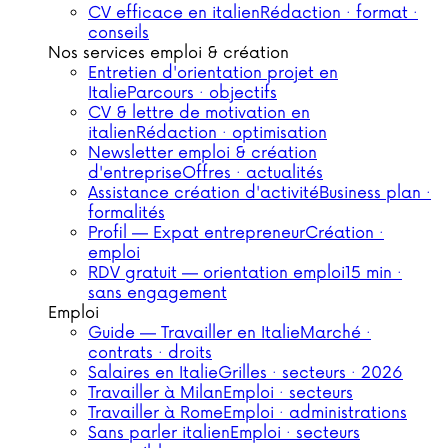
CV efficace en italien
Rédaction · format ·
conseils
Nos services emploi & création
Entretien d'orientation projet en
Italie
Parcours · objectifs
CV & lettre de motivation en
italien
Rédaction · optimisation
Newsletter emploi & création
d'entreprise
Offres · actualités
Assistance création d'activité
Business plan ·
formalités
Profil — Expat entrepreneur
Création ·
emploi
RDV gratuit — orientation emploi
15 min ·
sans engagement
Emploi
Guide — Travailler en Italie
Marché ·
contrats · droits
Salaires en Italie
Grilles · secteurs · 2026
Travailler à Milan
Emploi · secteurs
Travailler à Rome
Emploi · administrations
Sans parler italien
Emploi · secteurs