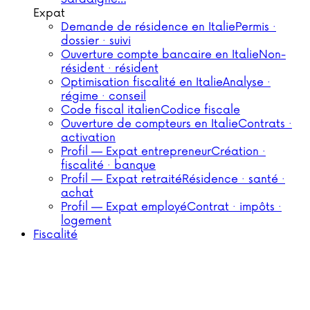
Expat
Demande de résidence en Italie
Permis ·
dossier · suivi
Ouverture compte bancaire en Italie
Non-
résident · résident
Optimisation fiscalité en Italie
Analyse ·
régime · conseil
Code fiscal italien
Codice fiscale
Ouverture de compteurs en Italie
Contrats ·
activation
Profil — Expat entrepreneur
Création ·
fiscalité · banque
Profil — Expat retraité
Résidence · santé ·
achat
Profil — Expat employé
Contrat · impôts ·
logement
Fiscalité