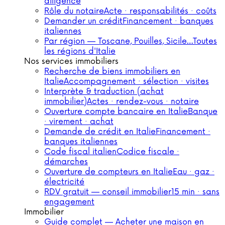
diligence
Rôle du notaire
Acte · responsabilités · coûts
Demander un crédit
Financement · banques
italiennes
Par région — Toscane, Pouilles, Sicile…
Toutes
les régions d'Italie
Nos services immobiliers
Recherche de biens immobiliers en
Italie
Accompagnement · sélection · visites
Interprète & traduction (achat
immobilier)
Actes · rendez-vous · notaire
Ouverture compte bancaire en Italie
Banque
· virement · achat
Demande de crédit en Italie
Financement ·
banques italiennes
Code fiscal italien
Codice fiscale ·
démarches
Ouverture de compteurs en Italie
Eau · gaz ·
électricité
RDV gratuit — conseil immobilier
15 min · sans
engagement
Immobilier
Guide complet — Acheter une maison en