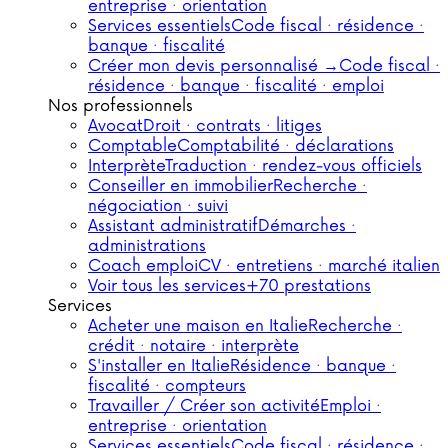
entreprise · orientation
Services essentiels
Code fiscal · résidence ·
banque · fiscalité
Créer mon devis personnalisé →
Code fiscal ·
résidence · banque · fiscalité · emploi
Nos professionnels
Avocat
Droit · contrats · litiges
Comptable
Comptabilité · déclarations
Interprète
Traduction · rendez-vous officiels
Conseiller en immobilier
Recherche ·
négociation · suivi
Assistant administratif
Démarches ·
administrations
Coach emploi
CV · entretiens · marché italien
Voir tous les services
+70 prestations
Services
Acheter une maison en Italie
Recherche ·
crédit · notaire · interprète
S'installer en Italie
Résidence · banque ·
fiscalité · compteurs
Travailler / Créer son activité
Emploi ·
entreprise · orientation
Services essentiels
Code fiscal · résidence ·