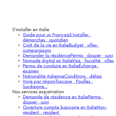
S'installer en Italie
Guide pour un Français
S'installer ·
démarches · quotidien
Coût de la vie en Italie
Budget · villes ·
comparaisons
Demander la résidence
Permis · dossier · suivi
Nomade digital en Italie
Visa · fiscalité · villes
Permis de conduire en Italie
Échange ·
examen
Nationalité italienne
Conditions · délais
Vivre par région
Toscane · Pouilles ·
Sardaigne…
Nos services expatriation
Demande de résidence en Italie
Permis ·
dossier · suivi
Ouverture compte bancaire en Italie
Non-
résident · résident