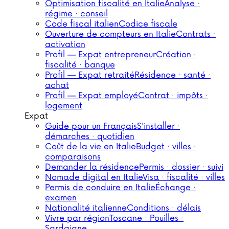
Optimisation fiscalité en Italie
Analyse ·
régime · conseil
Code fiscal italien
Codice fiscale
Ouverture de compteurs en Italie
Contrats ·
activation
Profil — Expat entrepreneur
Création ·
fiscalité · banque
Profil — Expat retraité
Résidence · santé ·
achat
Profil — Expat employé
Contrat · impôts ·
logement
Expat
Guide pour un Français
S'installer ·
démarches · quotidien
Coût de la vie en Italie
Budget · villes ·
comparaisons
Demander la résidence
Permis · dossier · suivi
Nomade digital en Italie
Visa · fiscalité · villes
Permis de conduire en Italie
Échange ·
examen
Nationalité italienne
Conditions · délais
Vivre par région
Toscane · Pouilles ·
Sardaigne…